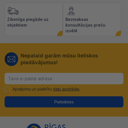
Zibenīga piegāde uz
Bezmaksas
objektiem
konsultācijas preču
izvēlē
Nepalaid garām mūsu lieliskos
piedāvājumus!
Apstiprinu un piekrītu
datu apstrādei
.
Pieteikties