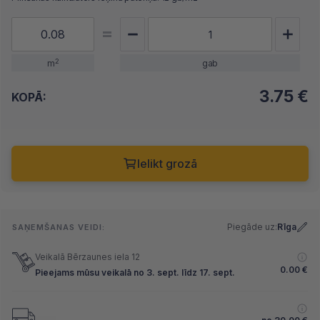
2
m
gab
3.75
€
KOPĀ:
Ielikt grozā
Piegāde uz:
Rīga
SAŅEMŠANAS VEIDI:
Veikalā Bērzaunes iela 12
0.00
€
Pieejams mūsu veikalā no 3. sept. līdz 17. sept.