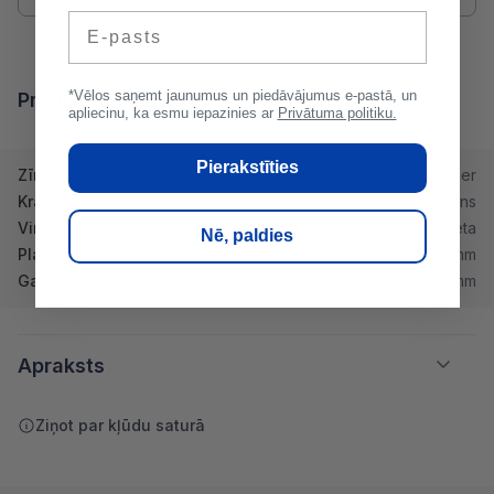
E-pasts
*Vēlos saņemt jaunumus un piedāvājumus e-pastā, un
Produkta īpašības
apliecinu, ka esmu iepazinies ar
Privātuma politiku.
Pierakstīties
Zīmols
Monier
Krāsa
Sarkans
Virsmas veids
Angobēta
Nē, paldies
Platums
280 mm
Garums
475 mm
Apraksts
Ziņot par kļūdu saturā