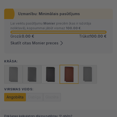
Uzmanību: Minimālais pasūtījums
Lai veiktu pasūtījumu
Monier
precēm (kas ir ražotāja
noliktavā), kopsummai jābūt vismaz
100.00 €
.
Grozā:
0.00 €
Trūkst
100.00 €
Skatīt citas Monier preces
KRĀSA:
VIRSMAS VEIDS:
Angobēta
Dabīga
Glazēta
Pirkšanas kalkulators rēķina patēriņu: 12 gb/m2