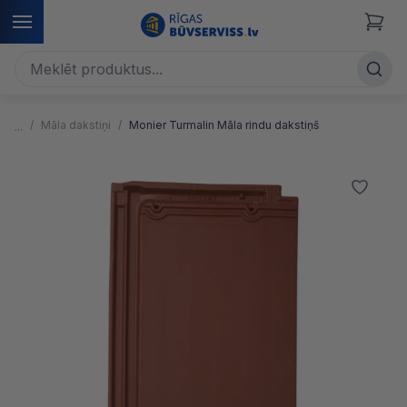
Māla dakstiņi
Monier Turmalin Māla rindu dakstiņš