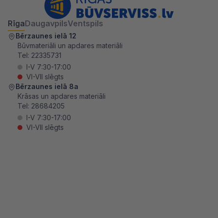
Rīga
Daugavpils
Ventspils
Bērzaunes ielā 12
Būvmateriāli un apdares materiāli
Tel:
22335731
I-V 7:30-17:00
VI-VII slēgts
Bērzaunes ielā 8a
Krāsas un apdares materiāli
Tel:
28684205
I-V 7:30-17:00
VI-VII slēgts