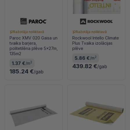
Ražotāja noliktavā
Ražotāja noliktavā
Paroc XMV 020 Gaisa un
Rockwool Intello Climate
tvaika barjera,
Plus Tvaika izolācijas
politetilēna plēve 5x27m,
plēve
135m2
2
5.86 €
/m
2
1.37 €
/m
439.82 €
/gab
185.24 €
/gab