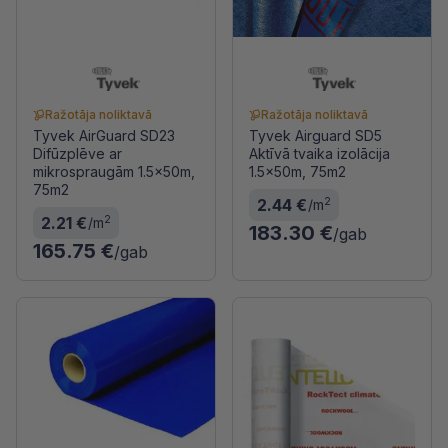
Ražotāja noliktavā
Ražotāja noliktavā
Tyvek AirGuard SD23
Tyvek Airguard SD5
Difūzplēve ar
Aktīvā tvaika izolācija
mikrospraugām 1.5x50m,
1.5x50m, 75m2
75m2
2
2.44 €
/m
2
2.21 €
/m
183.30 €
/gab
165.75 €
/gab