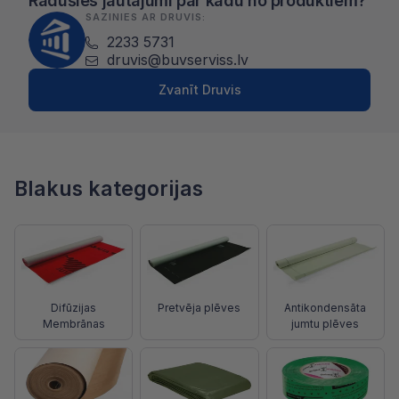
Radušies jautājumi par kādu no produktiem?
SAZINIES AR DRUVIS:
2233 5731
druvis@buvserviss.lv
Zvanīt Druvis
Blakus kategorijas
Difūzijas
Pretvēja plēves
Antikondensāta
Membrānas
jumtu plēves