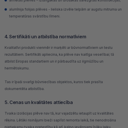
armētās plēves - izturīgākas un drošākas sarežģītās konstrukcijās;
alumīnija folijas plēves - lieliska izvēle telpām ar augstu mitruma un
temperatūras svārstību līmeni.
4. Sertifikāti un atbilstība normatīviem
Kvalitatīvi produkti vienmēr ir marķēti ar būvnormatīviem un testu
rezultātiem. Sertifikāti apliecina, ka plēve nav kaitīga veselībai; tā
atbilst Eiropas standartiem un ir pārbaudīta uz ilgmūžību un
hermētiskumu.
Tas ir īpaši svarīgi būvniecības objektos, kuros tiek prasīta
dokumentēta atbilstība.
5. Cenas un kvalitātes attiecība
Tvaika izolācijas plēve nav tā, kur vajadzētu ietaupīt uz kvalitātes
rēķina. Lētāki risinājumi bieži saplīst remonta laikā, tie nenodrošina
pietiekamu tvaika pretestību kā arī, kalpo ievērojami īsāku laiku.