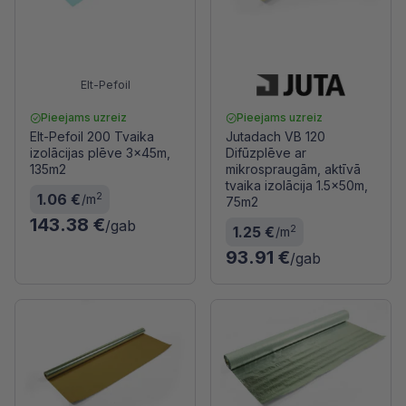
Elt-Pefoil
Pieejams uzreiz
Pieejams uzreiz
Elt-Pefoil 200 Tvaika
Jutadach VB 120
izolācijas plēve 3x45m,
Difūzplēve ar
135m2
mikrospraugām, aktīvā
tvaika izolācija 1.5x50m,
2
1.06 €
/m
75m2
143.38 €
/gab
2
1.25 €
/m
93.91 €
/gab