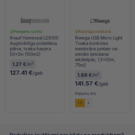
Pieejams uzreiz
Ražotāja noliktavā
Knauf Homeseal LDS100
Riwega USB Micro Light
Augstvērtīga polietilēna
Tvaika kontroles
plēve, tvaika barjera
membrāna jumtam vai
50x2m (100m2)
sienām lietošanai
iekštelpās, 1,5x50m,
2
1.27 €
/m
75m2
127.41 €
/gab
2
1.89 €
/m
141.57 €
/gab
Platums (m)
1.5
3