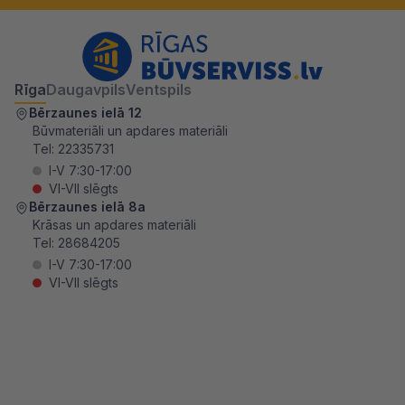
Rīga
Daugavpils
Ventspils
Bērzaunes ielā 12
Būvmateriāli un apdares materiāli
Tel:
22335731
I-V 7:30-17:00
VI-VII slēgts
Bērzaunes ielā 8a
Krāsas un apdares materiāli
Tel:
28684205
I-V 7:30-17:00
VI-VII slēgts