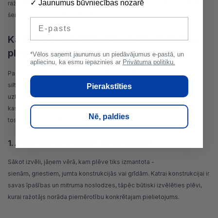
✓ Jaunumus būvniecības nozarē
ražotājiem, kuriem uzticas gan amatieri, gan profesionāļi, atradīsiet
šeit, Buvserviss.lv internetveikalā!
E-pasts
Kā izvēlēties piemērotāko tvaika izolācijas
plēvi?
*Vēlos saņemt jaunumus un piedāvājumus e-pastā, un
apliecinu, ka esmu iepazinies ar
Privātuma politiku.
Pareizi izvēlēta tvaika izolācijas plēve ir būtiska, lai aizsargātu
siltumizolācijas materiālus un būvkonstrukcijas, novērstu mitruma
Pierakstīties
uzkrāšanos un nodrošinātu ēkas ilgmūžību. Lai izvēlētos risinājumu,
kas atbilst tieši jūsu projektam, jāņem vērā vairāki svarīgi faktori,
Nē, paldies
tostarp cena un plēves pielietojums.
1. Atbilstība konkrētajām konstrukcijām
Sākot izvēli, jāņem vērā, kam plēve tiks izmantota -
sienām,
griestiem
,
jumta
konstrukcijās vai
grīdām
. Katrai konstrukcijai ir
savas īpašības un mitruma noslodzes, tāpēc būtiski izvēlēties
plēvi
,
kurai ražotājs norāda piemērotību konkrētajam pielietojums.