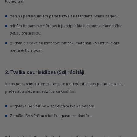
Piemēram:
bēniņu pārsegumiem parasti izvēlas standarta tvaika barjeru;
mitrām telpām piemērotas ir pastiprinātas loksnes ar augstāku
tvaiku pretestību;
grīdām biežāk tiek izmantoti biezāki materiāli, kas iztur lielāku
mehānisko slodzi.
2. Tvaika caurlaidības (Sd) rādītāji
Viens no svarīgākajiem kritērijiem ir Sd vērtība, kas parāda, cik lielu
pretestību plēve sniedz tvaika kustībai.
Augstāka Sd vērtība = spēcīgāka tvaika barjera.
Zemāka Sd vērtība = lielāka gaisa caurlaidība.