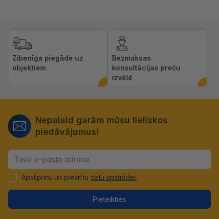
Zibenīga piegāde uz
Bezmaksas
objektiem
konsultācijas preču
izvēlē
Nepalaid garām mūsu lieliskos
piedāvājumus!
Apstiprinu un piekrītu
datu apstrādei
.
Pieteikties