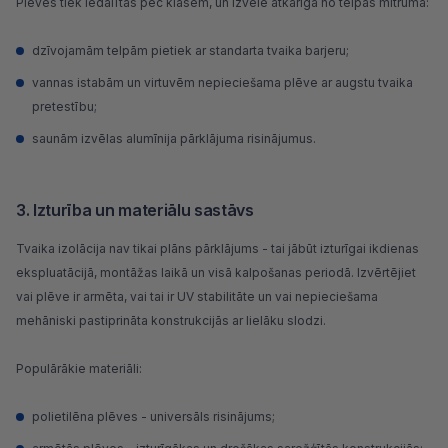
Plēves tiek iedalītas pēc klasēm, un izvēle atkarīga no telpas mitruma:
dzīvojamām telpām pietiek ar standarta tvaika barjeru;
vannas istabām un virtuvēm nepieciešama plēve ar augstu tvaika
pretestību;
saunām izvēlas alumīnija pārklājuma risinājumus.
3. Izturība un materiālu sastāvs
Tvaika izolācija nav tikai plāns pārklājums - tai jābūt izturīgai ikdienas
ekspluatācijā, montāžas laikā un visā kalpošanas periodā. Izvērtējiet
vai plēve ir armēta, vai tai ir UV stabilitāte un vai nepieciešama
mehāniski pastiprināta konstrukcijās ar lielāku slodzi.
Populārākie materiāli:
polietilēna plēves - universāls risinājums;