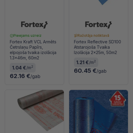
Pieejams uzreiz
Ražotāja noliktavā
Fortex Kraft VCL Armēts
Fortex Reflective SD100
Četrslaņu Papīrs,
Atstarojoša Tvaika
elpojoša tvaika izolācija
Izolācija 2x25m, 50m2
1.3x46m, 60m2
2
1.21 €
/m
2
1.04 €
/m
60.45 €
/gab
62.16 €
/gab