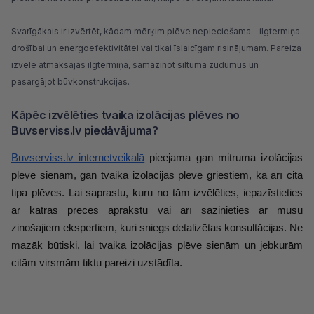
Svarīgākais ir izvērtēt, kādam mērķim plēve nepieciešama - ilgtermiņa
drošībai un energoefektivitātei vai tikai īslaicīgam risinājumam. Pareiza
izvēle atmaksājas ilgtermiņā, samazinot siltuma zudumus un
pasargājot būvkonstrukcijas.
Kāpēc izvēlēties tvaika izolācijas plēves no
Buvserviss.lv piedāvājuma?
Buvserviss.lv internetveikalā
 pieejama gan mitruma izolācijas 
plēve sienām, gan tvaika izolācijas plēve griestiem, kā arī cita 
tipa plēves. Lai saprastu, kuru no tām izvēlēties, iepazīstieties 
ar katras preces aprakstu vai arī sazinieties ar mūsu 
zinošajiem ekspertiem, kuri sniegs detalizētas konsultācijas. Ne 
mazāk būtiski, lai tvaika izolācijas plēve sienām un jebkurām 
citām virsmām tiktu pareizi uzstādīta.