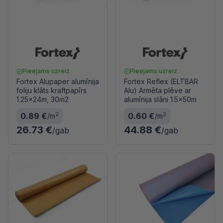
Pieejams uzreiz
Pieejams uzreiz
Fortex Alupaper alumīnija
Fortex Reflex (ELTBAR
foliju klāts kraftpapīrs
Alu) Armēta plēve ar
1.25x24m, 30m2
alumīnija slāni 1.5x50m
2
2
0.89 €
0.60 €
/m
/m
26.73 €
44.88 €
/gab
/gab