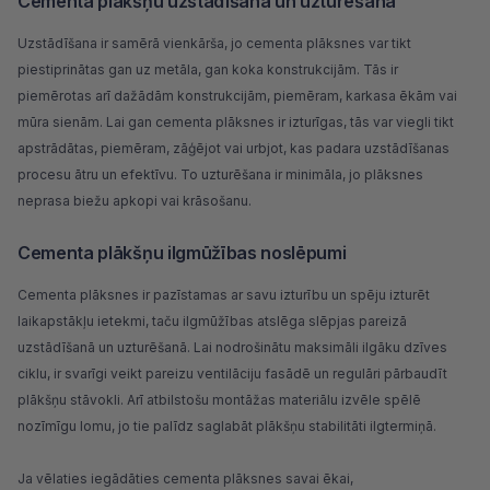
Cementa plākšņu uzstādīšana un uzturēšana
Uzstādīšana ir samērā vienkārša, jo cementa plāksnes var tikt
piestiprinātas gan uz metāla, gan koka konstrukcijām. Tās ir
piemērotas arī dažādām konstrukcijām, piemēram, karkasa ēkām vai
mūra sienām. Lai gan cementa plāksnes ir izturīgas, tās var viegli tikt
apstrādātas, piemēram, zāģējot vai
urbjot
, kas padara uzstādīšanas
procesu ātru un efektīvu. To uzturēšana ir minimāla, jo plāksnes
neprasa biežu apkopi vai krāsošanu.
Cementa plākšņu ilgmūžības noslēpumi
Cementa plāksnes ir pazīstamas ar savu izturību un spēju izturēt
laikapstākļu ietekmi, taču ilgmūžības atslēga slēpjas pareizā
uzstādīšanā un uzturēšanā. Lai nodrošinātu maksimāli ilgāku dzīves
ciklu, ir svarīgi veikt pareizu ventilāciju fasādē un regulāri pārbaudīt
plākšņu stāvokli. Arī atbilstošu montāžas materiālu izvēle spēlē
nozīmīgu lomu, jo tie palīdz saglabāt plākšņu stabilitāti ilgtermiņā.
Ja vēlaties iegādāties cementa plāksnes savai ēkai,