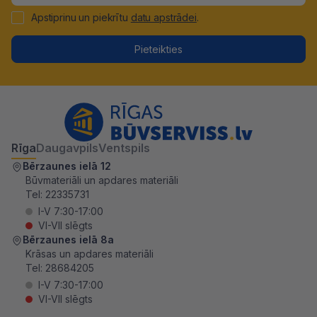
Apstiprinu un piekrītu
datu apstrādei
.
Pieteikties
Rīga
Daugavpils
Ventspils
Bērzaunes ielā 12
Būvmateriāli un apdares materiāli
Tel:
22335731
I-V 7:30-17:00
VI-VII slēgts
Bērzaunes ielā 8a
Krāsas un apdares materiāli
Tel:
28684205
I-V 7:30-17:00
VI-VII slēgts