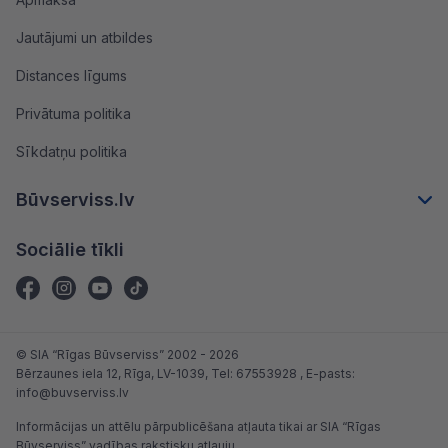
Jautājumi un atbildes
Distances līgums
Privātuma politika
Sīkdatņu politika
Būvserviss.lv
Sociālie tīkli
© SIA “Rīgas Būvserviss” 2002 - 2026
Bērzaunes iela 12, Rīga, LV-1039
, Tel:
67553928
, E-pasts:
info@buvserviss.lv
Informācijas un attēlu pārpublicēšana atļauta tikai ar SIA “Rīgas
Būvserviss” vadības rakstisku atļauju.