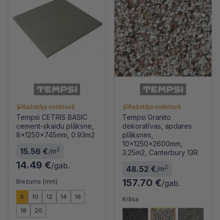
Ražotāja noliktavā
Ražotāja noliktavā
Tempsi CETRIS BASIC
Tempsi Granito
cement-skaidu plāksne,
dekoratīvas, apdares
8x1250x745mm, 0.93m2
plāksnes,
10x1250x2600mm,
2
15.56 €
/m
3.25m2, Canterbury 13R
14.49 €
/gab.
2
48.52 €
/m
157.70 €
Biezums (mm)
/gab.
8
10
12
14
16
Krāsa
18
20