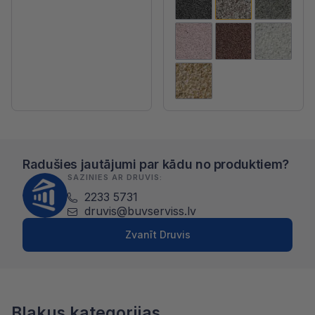
Radušies jautājumi par kādu no produktiem?
SAZINIES AR DRUVIS:
2233 5731
druvis@buvserviss.lv
Zvanīt Druvis
Blakus kategorijas