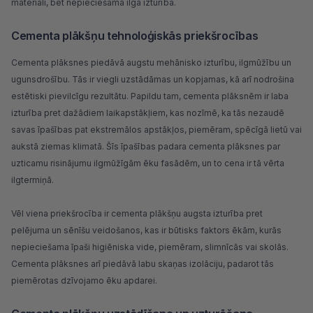
materiāli, bet nepieciešama ilga izturība.
Cementa plākšņu tehnoloģiskās priekšrocības
Cementa plāksnes piedāvā augstu mehānisko izturību, ilgmūžību un
ugunsdrošību. Tās ir viegli uzstādāmas un kopjamas, kā arī nodrošina
estētiski pievilcīgu rezultātu. Papildu tam, cementa plāksnēm ir laba
izturība pret dažādiem laikapstākļiem, kas nozīmē, ka tās nezaudē
savas īpašības pat ekstremālos apstākļos, piemēram, spēcīgā lietū vai
aukstā ziemas klimatā. Šīs īpašības padara cementa plāksnes par
uzticamu risinājumu ilgmūžīgām ēku fasādēm, un to cena ir tā vērta
ilgtermiņā.
Vēl viena priekšrocība ir cementa plākšņu augsta izturība pret
pelējuma un sēnīšu veidošanos, kas ir būtisks faktors ēkām, kurās
nepieciešama īpaši higiēniska vide, piemēram, slimnīcās vai skolās.
Cementa plāksnes arī piedāvā labu skaņas izolāciju, padarot tās
piemērotas dzīvojamo ēku apdarei.