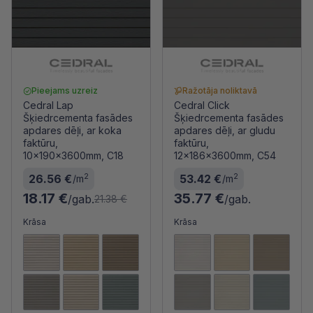
Pieejams uzreiz
Ražotāja noliktavā
Cedral Lap
Cedral Click
Šķiedrcementa fasādes
Šķiedrcementa fasādes
apdares dēļi, ar koka
apdares dēļi, ar gludu
faktūru,
faktūru,
10x190x3600mm, C18
12x186x3600mm, C54
2
2
26.56 €
53.42 €
/m
/m
18.17 €
35.77 €
/gab.
/gab.
21.38 €
Krāsa
Krāsa