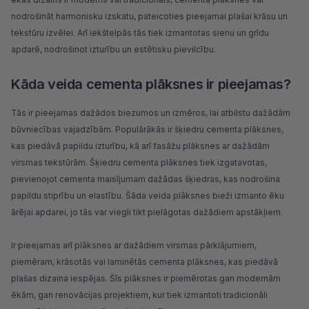
nodrošināt harmonisku izskatu, pateicoties pieejamai plašai krāsu un
tekstūru izvēlei. Arī iekštelpās tās tiek izmantotas sienu un grīdu
apdarē, nodrošinot izturību un estētisku pievilcību.
Kāda veida cementa plāksnes ir pieejamas?
Tās ir pieejamas dažādos biezumos un izmēros, lai atbilstu dažādām
būvniecības vajadzībām. Populārākās ir šķiedru cementa plāksnes,
kas piedāvā papildu izturību, kā arī fasāžu plāksnes ar dažādām
virsmas tekstūrām. Šķiedru cementa plāksnes tiek izgatavotas,
pievienojot cementa maisījumam dažādas šķiedras, kas nodrošina
papildu stiprību un elastību. Šāda veida plāksnes bieži izmanto ēku
ārējai apdarei, jo tās var viegli tikt pielāgotas dažādiem apstākļiem.
Ir pieejamas arī plāksnes ar dažādiem virsmas pārklājumiem,
piemēram, krāsotās vai laminētās cementa plāksnes, kas piedāvā
plašas dizaina iespējas. Šīs plāksnes ir piemērotas gan modernām
ēkām, gan renovācijas projektiem, kur tiek izmantoti tradicionāli