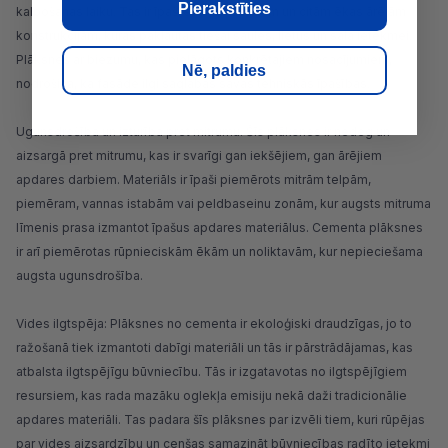
Pierakstīties
kalpošanas laiku. Tas ir īpaši svarīgi fasādēm un citām ēkas ārējām
konstrukcijām, kuras pakļautas tiešai saules, lietus un sala ietekmei.
Plāksnes ar biezumu, kas pielāgots konkrētajiem nosacījumiem,
Nē, paldies
nodrošina, ka fasāde ilgi saglabās savas tehniskās īpašības.
Ugunsdrošība un izturība pret mitrumu: Šīs plāksnes ir nedeg un
aizsargā pret mitrumu, kas ir svarīgi gan iekšējiem, gan ārējiem
apdares darbiem. Materiāls ir īpaši piemērots mitrām telpām,
piemēram,
vannas istabām
vai peldbaseinu zonām, kur augsts mitruma
līmenis prasa izmantot īpašus apdares materiālus. Cementa plāksnes
ir arī piemērotas rūpnieciskām ēkām un noliktavām, kur nepieciešama
augsta ugunsdrošība.
Vides ilgtspēja: Plāksnes no cementa ir ekoloģiski draudzīgas, jo to
ražošanā tiek izmantoti dabīgi materiāli un tās ir pārstrādājamas, kas
atbalsta ilgtspējīgu būvniecību. Tās ir izgatavotas no ilgtspējīgiem
resursiem, kas rada mazāku oglekļa emisiju nekā daži tradicionālie
apdares materiāli. Tas padara šīs plāksnes par izvēli tiem, kuri rūpējas
par vides aizsardzību un cenšas samazināt būvniecības radīto ietekmi