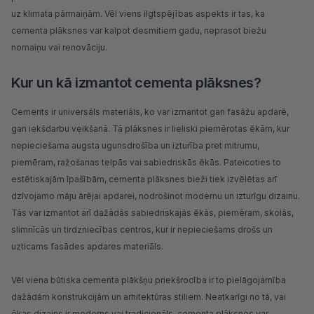
uz klimata pārmaiņām. Vēl viens ilgtspējības aspekts ir tas, ka
cementa plāksnes var kalpot desmitiem gadu, neprasot biežu
nomaiņu vai renovāciju.
Kur un kā izmantot cementa plāksnes?
Cements ir universāls materiāls, ko var izmantot gan
fasāžu apdarē
,
gan iekšdarbu veikšanā. Tā plāksnes ir lieliski piemērotas ēkām, kur
nepieciešama augsta ugunsdrošība un izturība pret mitrumu,
piemēram, ražošanas telpās vai sabiedriskās ēkās. Pateicoties to
estētiskajām īpašībām, cementa plāksnes bieži tiek izvēlētas arī
dzīvojamo māju ārējai apdarei, nodrošinot modernu un izturīgu dizainu.
Tās var izmantot arī dažādās sabiedriskajās ēkās, piemēram, skolās,
slimnīcās un tirdzniecības centros, kur ir nepieciešams drošs un
uzticams fasādes apdares materiāls.
Vēl viena būtiska cementa plākšņu priekšrocība ir to pielāgojamība
dažādām konstrukcijām un arhitektūras stiliem. Neatkarīgi no tā, vai
ēkas dizains ir moderns vai tradicionāls, cementa plāksnes var