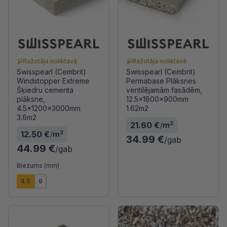
Ražotāja noliktavā
Ražotāja noliktavā
Swisspearl (Cembrit)
Swisspearl (Cembrit)
Windstopper Extreme
Permabase Plāksnes
Šķiedru cementa
ventilējamām fasādēm,
plāksne,
12.5x1800x900mm
4.5x1200x3000mm
1.62m2
3.6m2
2
21.60 €
/
m
2
12.50 €
/
m
34.99 €
/gab
44.99 €
/gab
Biezums (mm)
4.5
9