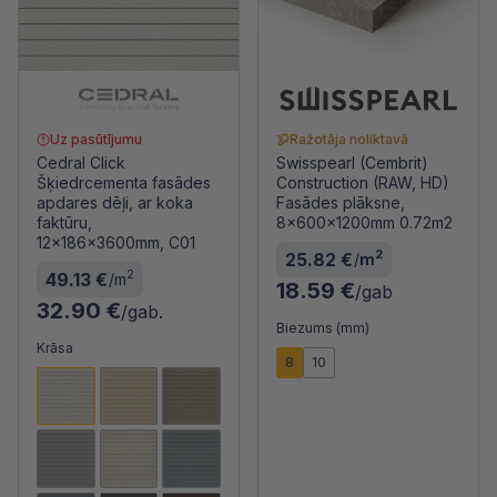
Uz pasūtījumu
Ražotāja noliktavā
Cedral Click
Swisspearl (Cembrit)
Šķiedrcementa fasādes
Construction (RAW, HD)
apdares dēļi, ar koka
Fasādes plāksne,
faktūru,
8x600x1200mm 0.72m2
12x186x3600mm, C01
2
25.82 €
/
m
2
49.13 €
/m
18.59 €
/gab
32.90 €
/gab.
Biezums (mm)
Krāsa
8
10