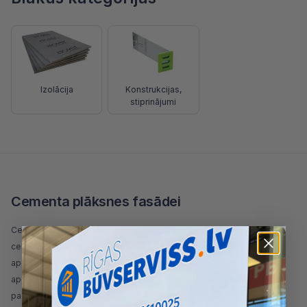
Izolācija
Konstrukcijas,
stiprinājumi
Cementa plāksnes fasādei
Cementa plāksnes ir augstas izturības
būvmateriāls
, kas veidots no
cementa un šķiedru maisījuma. Tās ir lieliski piemērotas fasāžu
apdarei, kā arī izmantojamas iekšdarbos, piemēram, sienu vai grīdu
apdarē. Šīs plāksnes ir izturīgas pret mitrumu un ir ugunsdrošas,
padarot tās par ideālu risinājumu ēkām ar īpašām drošības prasībām.