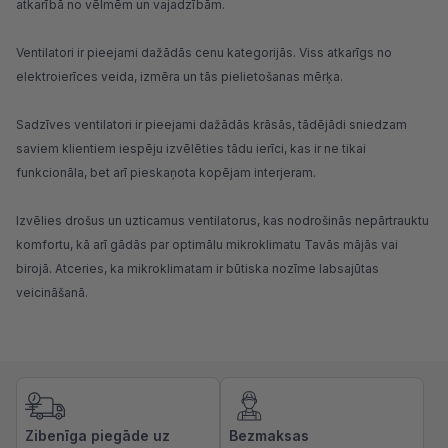
atkarībā no vēlmēm un vajadzībām.
Ventilatori ir pieejami dažādās cenu kategorijās. Viss atkarīgs no
elektroierīces veida, izmēra un tās pielietošanas mērķa.
Sadzīves ventilatori ir pieejami dažādās krāsās, tādējādi sniedzam
saviem klientiem iespēju izvēlēties tādu ierīci, kas ir ne tikai
funkcionāla, bet arī pieskaņota kopējam interjeram.
Izvēlies drošus un uzticamus ventilatorus, kas nodrošinās nepārtrauktu
komfortu, kā arī gādās par optimālu mikroklimatu Tavās mājās vai
birojā. Atceries, ka mikroklimatam ir būtiska nozīme labsajūtas
veicināšanā.
Zibenīga piegāde uz
Bezmaksas