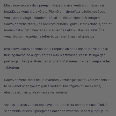
Mūsu internetveikalā ir pieejami dažādi gaisa ventilatori. Tāpat var
iegādāties ventilatoru vārstu. Piemēram,
Europlast
ražotie nosūces
ventilatori ir viegli uzstādāmi, kā arī ļoti ērti un vienkārši lietojami.
Sadzīves ventilators, kas aprīkots ar lodīšu gultni, ir funkcionāls, spējot
nodrošināt augstu veiktspēju visu ierīces ekspluatācijas laiku. Šos
ventilatorus ir iespējams iebūvēt gan sienā, gan arī griestos.
Kvalitatīva sadzīves ventilatora korpuss un priekšējā reste visbiežāk
tiek izgatavoti no augstvērtīgas ABS plastmasas, kas ir izturīga gan
pret augstu temperatūru, gan arī pret UV stariem un citiem ārējās vides
faktoriem.
Sadzīves ventilators tiek pievienots ventilācijas šahtai. Otrs variants ir
to savienot ar apaļajiem gaisa vadiem, kas izgatavoti no skārda,
elastīgā alumīnija, plastmasas vai auduma.
Vannas istabas ventilators savā darbības laikā parasti ir kluss. Turklāt
šāda veida ierīces ir pieejamas dažādos izmēros un ar atšķirīgu jaudu –