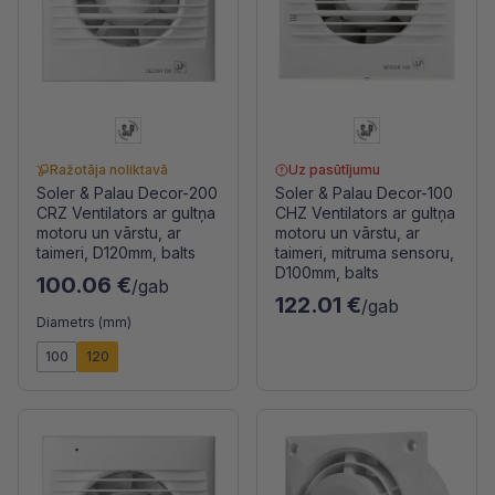
Ražotāja noliktavā
Uz pasūtījumu
Soler & Palau Decor-200
Soler & Palau Decor-100
CRZ Ventilators ar gultņa
CHZ Ventilators ar gultņa
motoru un vārstu, ar
motoru un vārstu, ar
taimeri, D120mm, balts
taimeri, mitruma sensoru,
D100mm, balts
100.06 €
/gab
122.01 €
/gab
Diametrs (mm)
100
120