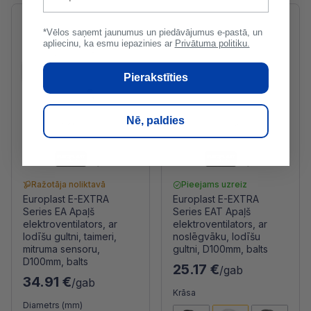
*Vēlos saņemt jaunumus un piedāvājumus e-pastā, un
apliecinu, ka esmu iepazinies ar
Privātuma politiku.
Pierakstīties
Nē, paldies
Ražotāja noliktavā
Pieejams uzreiz
Europlast E-EXTRA
Europlast E-EXTRA
Series EA Apaļš
Series EAT Apaļš
elektroventilators, ar
elektroventilators, ar
lodīšu gultni, taimeri,
noslēgvāku, lodīšu
mitruma sensoru,
gultni, D100mm, balts
D100mm, balts
25.17 €
/gab
34.91 €
/gab
Krāsa
Diametrs (mm)