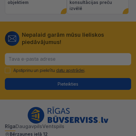
objektiem
konsultācijas preču
izvēlē
Nepalaid garām mūsu lieliskos
piedāvājumus!
Apstiprinu un piekrītu
datu apstrādei
.
Pieteikties
Rīga
Daugavpils
Ventspils
Bērzaunes ielā 12