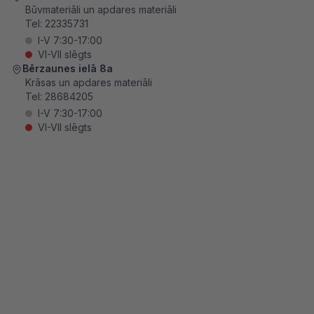
Būvmateriāli un apdares materiāli
Tel:
22335731
I-V 7:30-17:00
VI-VII slēgts
Bērzaunes ielā 8a
Krāsas un apdares materiāli
Tel:
28684205
I-V 7:30-17:00
VI-VII slēgts