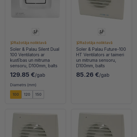
Ražotāja noliktavā
Ražotāja noliktavā
Soler & Palau Silent Dual
Soler & Palau Future-100
100 Ventilators ar
HT Ventilators ar taimeri
kustības un mitruma
un mitruma sensoru,
sensoru, D100mm, balts
D100mm, balts
129.85 €
85.26 €
/gab
/gab
Diametrs (mm)
100
120
150