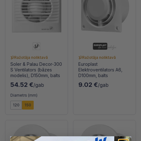
Ražotāja noliktavā
Ražotāja noliktavā
Soler & Palau Decor-300
Europlast
S Ventilators (bāzes
Elektroventilators A6,
modelis), D150mm, balts
D100mm, balts
54.52 €
9.02 €
/gab
/gab
Diametrs (mm)
120
150