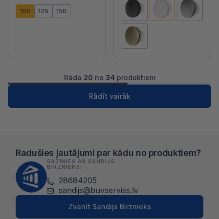
100
125
150
Rāda
20
no
34
produktiem
1
2
Nākošā
Rādīt vairāk
Radušies jautājumi par kādu no produktiem?
SAZINIES AR SANDIJS
BIRZNIEKS:
28684205
sandijs@buvserviss.lv
Zvanīt Sandijs Birznieks