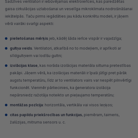
Sadzīves ventilatori ir iebūvējamas elektroierīces, kas paredzētas
gaisa cirkulācijas uzlabošanai un veselīga mikroklimata nodrošināšanai
iekštelpās. Taču pirms iegādāties jau kādu konkrētu modeli, ir jāņem
vērā vairāki svarīgi aspekti:
pielietošanas mērķis
jeb, kādēļ šāda ierīce vispār ir vajadzīga;
gultņa veids
. Ventilatori, atkarībā no to modeļiem, ir aprīkoti ar
slīdgultņiem vai lodīšu gultni;
izolācijas klase
, kas norāda izolācijas materiāla siltuma pretestības
pakāpi. Jāņem vērā, ka izolācijas materiāli ir īpaši jūtīgi pret pārāk
augstu temperatūru, līdz ar to ventilators vairs var nespēt pilnvērtīgi
funkcionēt. Vienmēr pārliecinies, ka ģeneratora izolācija
nepārsniedz ražotāja noteikto un pieļaujamo temperatūru;
montāžas pozīcija
: horizontāla, vertikāla vai visos leņķos;
citas papildu priekšrocības un funkcijas
, piemēram, taimeris,
žalūzijas, mitruma sensors u. c.