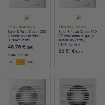
Ražotāja noliktavā
Ražotāja noliktavā
Soler & Palau Decor-200
Soler & Palau Decor-300
C Ventilators ar vārstu,
CZ Ventilators ar gultņa
D120mm, balts
motoru un vārstu,
D150mm, balts
48.76 €
/gab
86.51 €
/gab
Diametrs (mm)
100
120
150