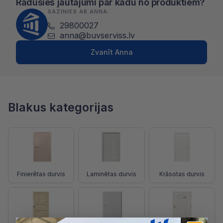
Radušies jautājumi par kādu no produktiem?
SAZINIES AR ANNA:
29800027
anna@buvserviss.lv
Zvanīt Anna
Blakus kategorijas
Finierētas durvis
Laminētas durvis
Krāsotas durvis