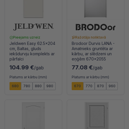
Pieejams uzreiz
Ražotāja noliktavā
Jeldwen Easy 62.5x204
Brodoor Durvis LANA -
cm, Baltas, gluds
Amatnieks gruntēta ar
iekšdurvju komplekts ar
kārbu, ar slēdzeni un
pārfalci
eņģēm 670x2055
104.99 €
77.08 €
/gab
/gab
Platums ar kārbu (mm)
Platums ar kārbu (mm)
680
780
880
980
670
770
870
960