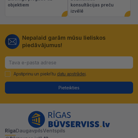
objektiem
konsultācijas preču
izvēlē
Nepalaid garām mūsu lieliskos
piedāvājumus!
Apstiprinu un piekrītu
datu apstrādei
.
Pieteikties
Rīga
Daugavpils
Ventspils