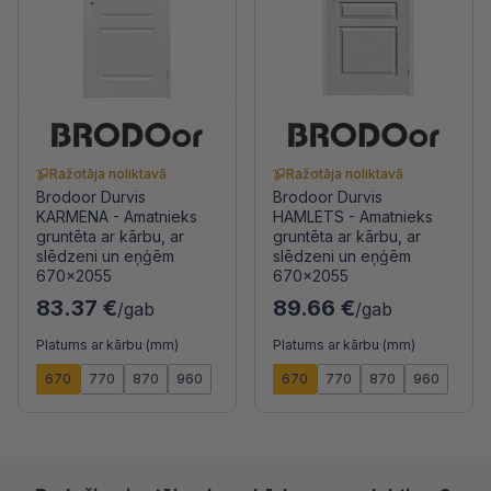
Ražotāja noliktavā
Ražotāja noliktavā
Brodoor Durvis
Brodoor Durvis
KARMENA - Amatnieks
HAMLETS - Amatnieks
gruntēta ar kārbu, ar
gruntēta ar kārbu, ar
slēdzeni un eņģēm
slēdzeni un eņģēm
670x2055
670x2055
83.37 €
89.66 €
/gab
/gab
Platums ar kārbu (mm)
Platums ar kārbu (mm)
670
770
870
960
670
770
870
960