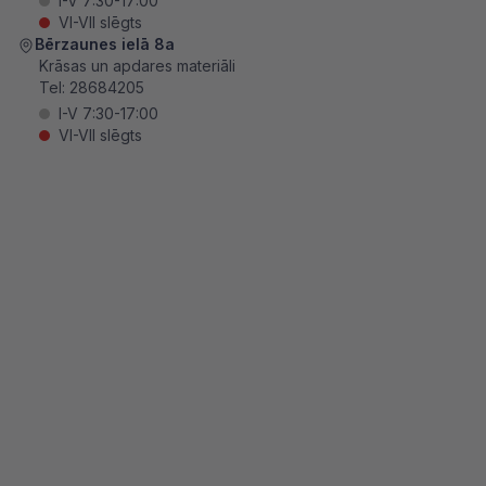
I-V 7:30-17:00
VI-VII slēgts
Bērzaunes ielā 8a
Krāsas un apdares materiāli
Tel:
28684205
I-V 7:30-17:00
VI-VII slēgts