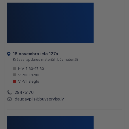
18.novembra iela 127a
Krāsas, apdares materiāli, būvmateriāli
I-IV 7:30-17:30
V 7:30-17:00
VI-VII slēgts
29475170
daugavpils@buvserviss.lv