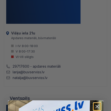
Višķu iela 21u
Apdares materiāli, būvmateriāli
I-IV 8:00-18:00
V 8:00-17:30
VI-VII slēgts
29717600 - apdares materiāli
larija@buvserviss.lv
natalja@buvserviss.lv
Ventspils