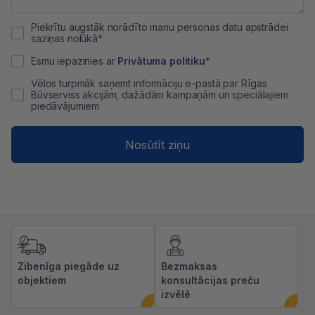
Piekrītu augstāk norādīto manu personas datu apstrādei
saziņas nolūkā
Esmu iepazinies ar
Privātuma politiku
Vēlos turpmāk saņemt informāciju e-pastā par Rīgas
Būvserviss akcijām, dažādām kampaņām un speciālajiem
piedāvājumiem
Nosūtīt ziņu
Zibenīga piegāde uz
Bezmaksas
objektiem
konsultācijas preču
izvēlē