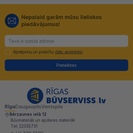
Nepalaid garām mūsu lieliskos
piedāvājumus!
Apstiprinu un piekrītu
datu apstrādei
.
Pieteikties
Rīga
Daugavpils
Ventspils
Bērzaunes ielā 12
Būvmateriāli un apdares materiāli
Tel:
22335731