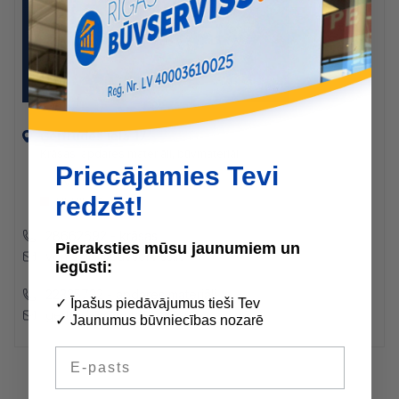
Ģertrūdes ielā 17
Krāsas, apdares materiāli, būvmateriāli
Priecājamies Tevi
I-V 8:00-17:00
redzēt!
VI-VII slēgts
28662692 - krāsas
Pieraksties mūsu jaunumiem un
ventspils@buvserviss.lv
iegūsti:
22335732 - apdares materiāli
✓ Īpašus piedāvājumus tieši Tev
gertrudes@buvserviss.lv
✓ Jaunumus būvniecības nozarē
E-pasts