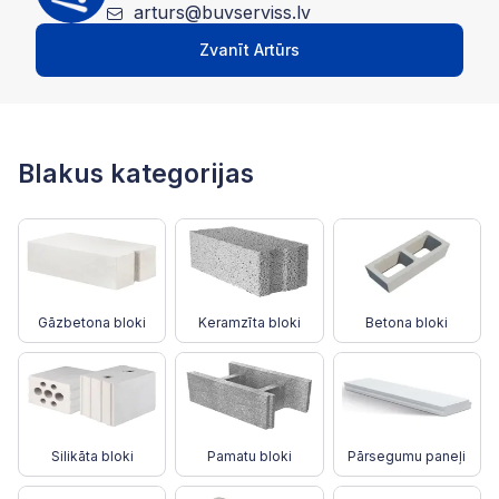
arturs@buvserviss.lv
Zvanīt Artūrs
Blakus kategorijas
Gāzbetona bloki
Keramzīta bloki
Betona bloki
Silikāta bloki
Pamatu bloki
Pārsegumu paneļi