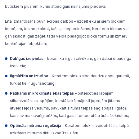
būtiskiem plusiem, kurus attiecīgais risinājums piedāvā:
Ērta izmantošana būvniecības darbos – uzcelt ēku ar šiem blokiem
iespējam, tos neskaldot, taču, ja nepieciešams, Keraterm blokus var
gan skaldīt, gan zāģēt, tādā veidā pielāgojot bloku formu un izmēru
konkrētajam objektam;
Dabīgas izejvielas
– keramika ir gan cilvēkam, gan dabai draudzīga
izejviela;
Ilgmūžība un izturība
– Keraterm bloki kalpo daudzu gadu garumā,
turklāt tie ir ugunsnoturīgi;
Patīkams mikroklimats ēkas telpās
– pateicoties labajām
siltumizolācijas
spējām, karstā laikā mājoklī joprojām jūtams
atveldzējošs vēsums, savukārt siltums telpās saglabājas ilgstoši,
kas nav mazsvarīgi brīžos, kad gaisa temperatūra ārā sāk kristies;
Optimāla mitruma regulācija
– Keraterm bloki ir veidoti tā, lai telpā
uzkrātais mitrums tiktu izvadīts uz āru.