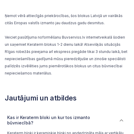
Ņemot vērā attiecīgās priekšrocības, šos blokus Latvijā un vairākās
citās Eiropas valstīs izmanto jau daudzus gadu desmitus.
Veiciet pasūtījuma noformēšanu Buvserviss.lv internetveikalā šodien
un saņemiet Keraterm blokus 1-2 dienu laikā! Atsevišķās situācijās
Rīgas robežās pieejama arī ekspress piegāde tikai 3 stundu laikā, bet
nepieciešamības gadījumā mūsu pieredzējušie un zinošie speciālisti
palīdzēs izvēlēties jums piemērotākos blokus un citus būvniecībai
nepieciešamos materiālus.
Jautājumi un atbildes
Kas ir Keraterm bloki un kur tos izmanto
būvniecībā?
Keraterm bloki ir keramiskie bloki no apdedzināta māla ar vertikālu