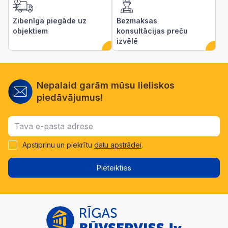
Zibenīga piegāde uz
Bezmaksas
objektiem
konsultācijas preču
izvēlē
Nepalaid garām mūsu lieliskos
piedāvājumus!
Apstiprinu un piekrītu
datu apstrādei
.
Pieteikties