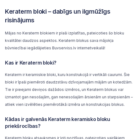
Keraterm bloki – dabīgs un ilgmūžīgs
risinājums
Mājas no Keraterm blokiem ir plaši izplatītas, pateicoties šo bloku
kvalitātei daudzos aspektos. Keraterm blokus sava mājokļa
būvniecībai iegādājieties Buvserviss.lv internetveikalā!
Kas ir Keraterm bloki?
Keraterm ir
keramiskie bloki
, kuru konstrukcijā ir vertikāli caurumi. Šie
bloki ir īpaši piemēroti daudzstāvu dzīvojamajām mājām un kotedžām.
Tie ir pieejami deviņos dažādos izmēros, un Keraterm blokus var
izmantot gan nesošajām, gan nenesošajām ārsienām un starpsienām –
atliek vien izvēlēties piemērotākā izmēra un konstrukcijas blokus.
Kādas ir galvenās Keraterm keramisko bloku
priekšrocības?
Keraterm bloku atsauksmes ir ļoti pozitīvas, pateicoties vairākiem