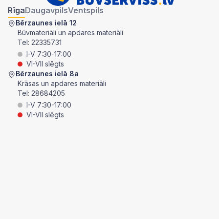
Rīga
Daugavpils
Ventspils
Bērzaunes ielā 12
Būvmateriāli un apdares materiāli
Tel:
22335731
I-V 7:30-17:00
VI-VII slēgts
Bērzaunes ielā 8a
Krāsas un apdares materiāli
Tel:
28684205
I-V 7:30-17:00
VI-VII slēgts