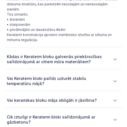
dobuma struktūru, kas paredzēti nesošajām un nenesošajām
sienām.
Tos izmanto:
• ārsienām
• starpsienām
• privātmājām un daudzstāvu ēkām
Keraterm konstrukcija apvieno mehānisko izturību ar siltuma un
mitruma regulāciju.
Kādas ir Keraterm bloku galvenās priekšrocības
salīdzinājumā ar citiem mūra materiāliem?
Vai Keraterm bloki palīdz uzturēt stabilu
temperatūru mājā?
Vai keramikas bloku māja obligāti ir jāsiltina?
Cik izturīgi ir Keraterm bloki salīdzinājumā ar
gāzbetonu?