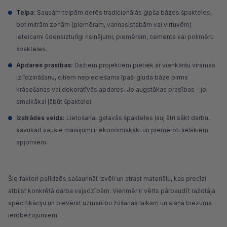
Telpa:
Sausām telpām derēs tradicionālās ģipša bāzes špakteles,
bet mitrām zonām (piemēram, vannasistabām vai virtuvēm)
ieteicami ūdensizturīgi risinājumi, piemēram, cementa vai polimēru
špakteles.
Apdares prasības:
Dažiem projektiem pietiek ar vienkāršu virsmas
izlīdzināšanu, citiem nepieciešama īpaši gluda bāze pirms
krāsošanas vai dekoratīvās apdares. Jo augstākas prasības – jo
smalkākai jābūt špaktelei.
Izstrādes veids:
Lietošanai gatavās špakteles ļauj ātri sākt darbu,
savukārt sausie maisījumi ir ekonomiskāki un piemēroti lielākiem
apjomiem.
Šie faktori palīdzēs sašaurināt izvēli un atrast materiālu, kas precīzi
atbilst konkrētā darba vajadzībām. Vienmēr ir vērts pārbaudīt ražotāja
specifikāciju un pievērst uzmanību žūšanas laikam un slāņa biezuma
ierobežojumiem.