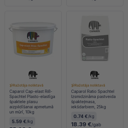
Ražotāja noliktavā
Ražotāja noliktavā
Caparol Cap-elast Riß-
Caparol Ratio Spachtel
Spachtel Plasto-elastīga
Izsmidzināma pastveida
špaktele plaisu
špakteļmasa,
aizpildīšanai apmetumā
iekšdarbiem, 25kg
un mūrī, 10kg
0.74 €
/kg
5.59 €
/kg
18.39 €
/gab