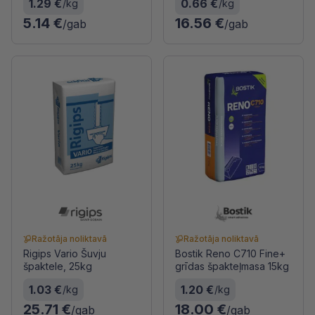
1.29 €
0.66 €
/kg
/kg
5.14 €
16.56 €
/gab
/gab
Ražotāja noliktavā
Ražotāja noliktavā
Rigips Vario Šuvju
Bostik Reno C710 Fine+
špaktele, 25kg
grīdas špakteļmasa 15kg
1.03 €
1.20 €
/kg
/kg
25.71 €
18.00 €
/gab
/gab