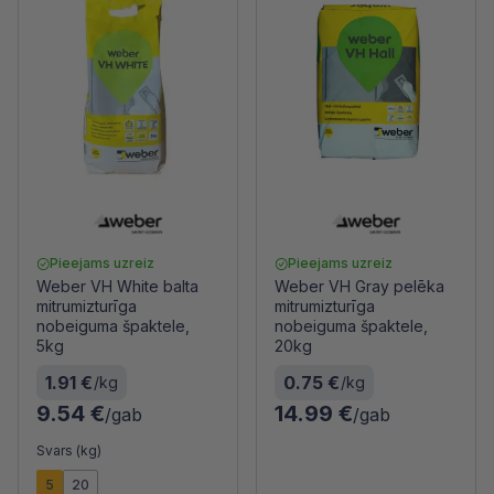
Pieejams uzreiz
Pieejams uzreiz
Weber VH White balta
Weber VH Gray pelēka
mitrumizturīga
mitrumizturīga
nobeiguma špaktele,
nobeiguma špaktele,
5kg
20kg
1.91 €
0.75 €
/kg
/kg
9.54 €
14.99 €
/gab
/gab
Svars (kg)
5
20