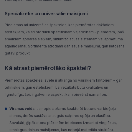
Specializētie un universālie maisījumi
Pieejamas arī universālas špakteles, kas piemērotas dažādiem
apstākļiem, kā arī produkti specifiskām vajadzībām – piemēram, īpaši
smalkiem apdares slāņiem, siltumizolācijas sistēmām vai apmetuma
atjaunošanai. Sortimentā atrodami gan sausie maisījumi, gan lietošanai
gatavi produkti.
Kā atrast piemērotāko špakteli?
Piemērotas špakteles izvēle ir atkarīga no vairākiem faktoriem – gan
tehniskiem, gan estētiskiem. Lai rezultāts būtu kvalitatīvs un
ilgnoturīgs, šeit ir galvenie aspekti, kam pievērst uzmanību:
Virsmas veids:
Ja nepieciešams špaktelēt betonu vai ķieģeļu
sienas, derēs sastāvs ar augstu saķeres spēju un elastību.
Savukārt,
ģipškartona plāksnēm
ieteicams izmantot vieglākus,
smalkgraudainus maisījumus, kas nebojā materiāla struktūru.