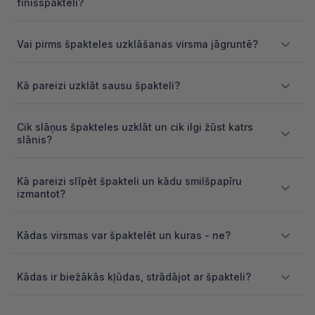
finišspakteli?
Vai pirms špakteles uzklāšanas virsma jāgruntē?
Kā pareizi uzklāt sausu špakteli?
Cik slāņus špakteles uzklāt un cik ilgi žūst katrs
slānis?
Kā pareizi slīpēt špakteli un kādu smilšpapīru
izmantot?
Kādas virsmas var špaktelēt un kuras - ne?
Kādas ir biežākās kļūdas, strādājot ar špakteli?