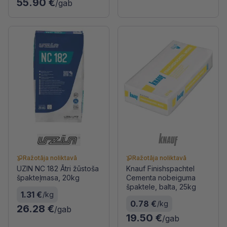
55.90 €
/gab
Ražotāja noliktavā
Ražotāja noliktavā
UZIN NC 182 Ātri žūstoša
Knauf Finishspachtel
špakteļmasa, 20kg
Cementa nobeiguma
špaktele, balta, 25kg
1.31 €
/kg
0.78 €
/kg
26.28 €
/gab
19.50 €
/gab