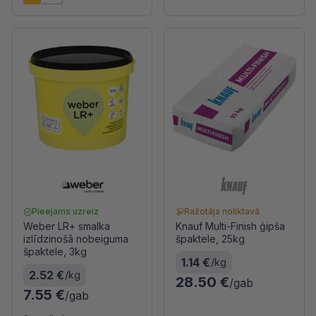
Pieejams uzreiz
Ražotāja noliktavā
Weber LR+ smalka
Knauf Multi-Finish ģipša
izlīdzinošā nobeiguma
špaktele, 25kg
špaktele, 3kg
1.14 €
/kg
2.52 €
/kg
28.50 €
/gab
7.55 €
/gab