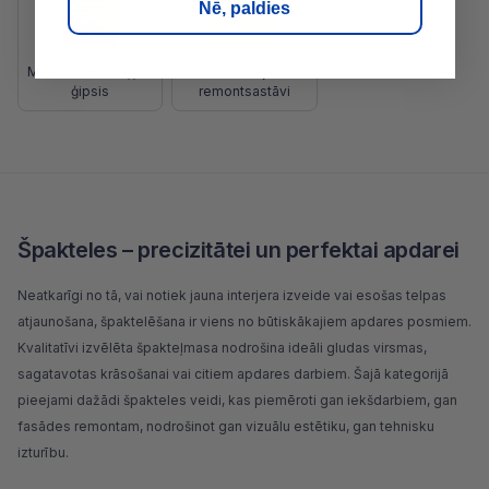
Nē, paldies
Māls, smiltis, kaļķis,
Bezrukuma javas,
ģipsis
remontsastāvi
Špakteles – precizitātei un perfektai apdarei
Neatkarīgi no tā, vai notiek jauna interjera izveide vai esošas telpas
atjaunošana, špaktelēšana ir viens no būtiskākajiem apdares posmiem.
Kvalitatīvi izvēlēta špakteļmasa nodrošina ideāli gludas virsmas,
sagatavotas krāsošanai vai citiem apdares darbiem. Šajā kategorijā
pieejami dažādi špakteles veidi, kas piemēroti gan iekšdarbiem, gan
fasādes remontam, nodrošinot gan vizuālu estētiku, gan tehnisku
izturību.