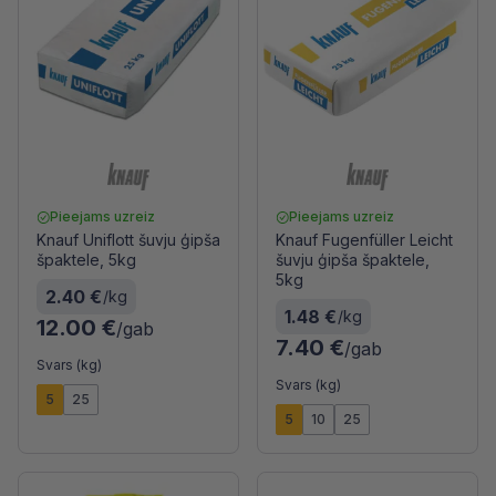
Pieejams uzreiz
Pieejams uzreiz
Knauf Uniflott šuvju ģipša
Knauf Fugenfüller Leicht
špaktele, 5kg
šuvju ģipša špaktele,
5kg
2.40 €
/kg
1.48 €
/kg
12.00 €
/gab
7.40 €
/gab
Svars (kg)
Svars (kg)
5
25
5
10
25