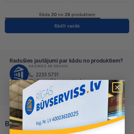
Rāda
20
no
26
produktiem
1
2
Nākošā
Rādīt vairāk
Radušies jautājumi par kādu no produktiem?
SAZINIES AR DRUVIS:
2233 5731
druvis@buvserviss.lv
Zvanīt Druvis
Blakus kategorijas