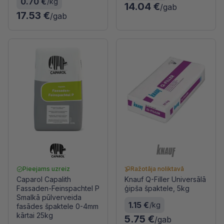
0.70 €
/kg
14.04 €
/gab
17.53 €
/gab
Pieejams uzreiz
Ražotāja noliktavā
Caparol Capalith
Knauf Q-Filler Universālā
Fassaden-Feinspachtel P
ģipša špaktele, 5kg
Smalkā pūlverveida
1.15 €
/kg
fasādes špaktele 0-4mm
kārtai 25kg
5.75 €
/gab