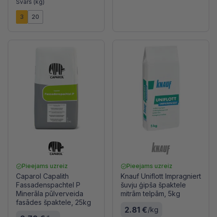
Svars (kg)
3
20
Pieejams uzreiz
Pieejams uzreiz
Caparol Capalith
Knauf Uniflott Impragniert
Fassadenspachtel P
šuvju ģipša špaktele
Minerāla pūlverveida
mitrām telpām, 5kg
fasādes špaktele, 25kg
2.81 €
/kg