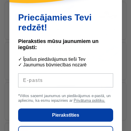
Priecājamies Tevi
redzēt!
Cements, betons
Apmetumi
Dekoratīvie
apmetumi
Pieraksties mūsu jaunumiem un
iegūsti:
✓ Īpašus piedāvājumus tieši Tev
✓ Jaunumus būvniecības nozarē
Flīžu šuvotāji
Mūrjavas / bloku
Flīžu līmes
līmes
E-pasts
*Vēlos saņemt jaunumus un piedāvājumus e-pastā, un
apliecinu, ka esmu iepazinies ar
Privātuma politiku.
Līmēšanas un
Gatavās špakteles
Grīdu izlīdzinošie
Pierakstīties
armēšanas javas
maisījumi