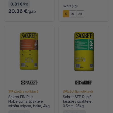
0.81 €
/kg
Svars (kg)
20.36 €
/gab
5
10
25
Ražotāja noliktavā
Ražotāja noliktavā
Sakret FIN Plus
Sakret SFP Rupjā
Nobeiguma špaktele
fasādes špaktele,
mitrām telpam, balta, 4kg
0.5mm, 25kg