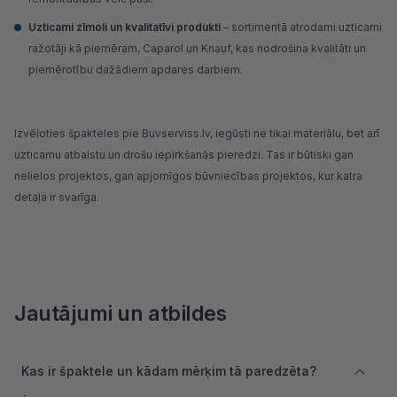
Uzticami zīmoli un kvalitatīvi produkti
– sortimentā atrodami uzticami
ražotāji kā piemēram, Caparol un Knauf, kas nodrošina kvalitāti un
piemērotību dažādiem apdares darbiem.
Izvēloties špakteles pie Buvserviss.lv, iegūsti ne tikai materiālu, bet arī
uzticamu atbalstu un drošu iepirkšanās pieredzi. Tas ir būtiski gan
nelielos projektos, gan apjomīgos būvniecības projektos, kur katra
detaļa ir svarīga.
Jautājumi un atbildes
Kas ir špaktele un kādam mērķim tā paredzēta?