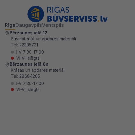
Rīga
Daugavpils
Ventspils
Bērzaunes ielā 12
Būvmateriāli un apdares materiāli
Tel:
22335731
I-V 7:30-17:00
VI-VII slēgts
Bērzaunes ielā 8a
Krāsas un apdares materiāli
Tel:
28684205
I-V 7:30-17:00
VI-VII slēgts