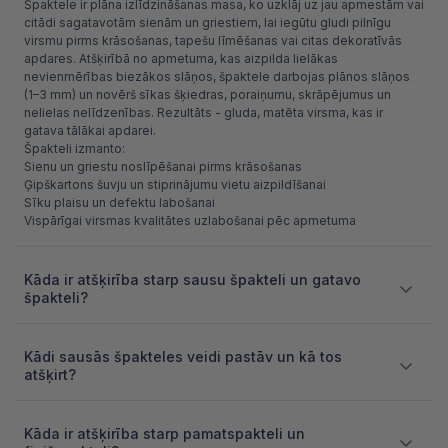
Špaktele ir plāna izlīdzināšanas masa, ko uzklāj uz jau apmestām vai
citādi sagatavotām sienām un griestiem, lai iegūtu gludi pilnīgu
virsmu pirms krāsošanas, tapešu līmēšanas vai citas dekoratīvās
apdares. Atšķirībā no apmetuma, kas aizpilda lielākas
nevienmērības biezākos slāņos, špaktele darbojas plānos slāņos
(1–3 mm) un novērš sīkas šķiedras, poraiņumu, skrāpējumus un
nelielas nelīdzenības. Rezultāts - gluda, matēta virsma, kas ir
gatava tālākai apdarei.
Špakteli izmanto:
Sienu un griestu noslīpēšanai pirms krāsošanas
Ģipškartons šuvju un stiprinājumu vietu aizpildīšanai
Sīku plaisu un defektu labošanai
Vispārīgai virsmas kvalitātes uzlabošanai pēc apmetuma
Kāda ir atšķirība starp sausu špakteli un gatavo
špakteli?
Kādi sausās špakteles veidi pastāv un kā tos
atšķirt?
Kāda ir atšķirība starp pamatspakteli un