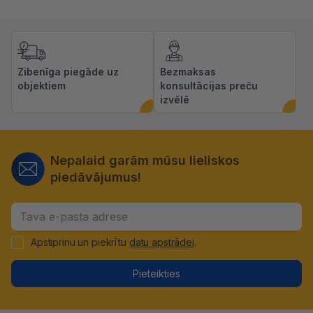
Zibenīga piegāde uz
Bezmaksas
objektiem
konsultācijas preču
izvēlē
Nepalaid garām mūsu lieliskos
piedāvājumus!
Apstiprinu un piekrītu
datu apstrādei
.
Pieteikties