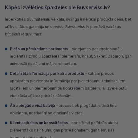
Kāpēc izvēlēties špakteles pie Buvserviss.lv?
Iepērkoties būvmateriālu veikalā, svarīga ir ne tikai produkta cena, bet
arī kvalitātes garantija un serviss.
Buvserviss.lv
piedāvā vairākus
būtiskus ieguvumus:
Plašs un pārskatāms sortiments
– pieejamas gan profesionāļu
iecienītas zīmolu špakteles (piemēram,
Knauf
,
Sakret
,
Caparol
), gan
universāli risinājumi mājas remontam.
Detalizēta informācija par katru produktu
– katram preces
aprakstam pievienota informācija par pielietojumu, tehniskajiem
rādītājiem un piemērojamību konkrētiem darbiem, lai izvēle būtu
vienkārša arī bez priekšzināšanām.
Ātra piegāde visā Latvijā
– preces tiek piegādātas tieši līdz
objektam, neatkarīgi no atrašanās vietas.
Klientu atbalsts un konsultācijas
– speciālisti palīdzēs atrast
piemērotāko risinājumu gan profesionāļiem, gan tiem, kas
remontdarbus veic paši.