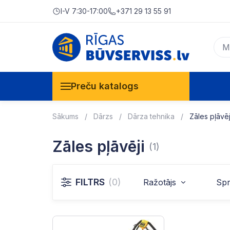
I-V 7:30-17:00
+371 29 13 55 91
Preču katalogs
Sākums
Dārzs
Dārza tehnika
Zāles pļāvēj
Zāles pļāvēji
(1)
FILTRS
(0)
Ražotājs
Spr