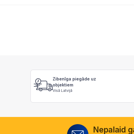
Zibenīga piegāde uz
objektiem
Visā Latvijā
Nepalaid 