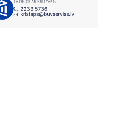
SAZINIES AR KRISTAPS:
2233 5736
kristaps@buvserviss.lv