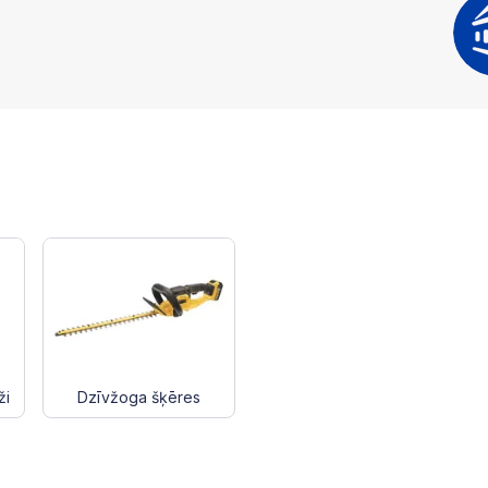
ži
Dzīvžoga šķēres