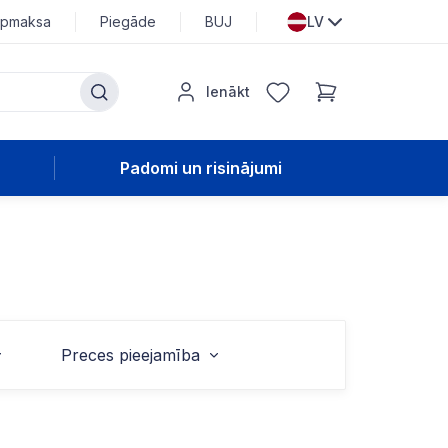
pmaksa
Piegāde
BUJ
LV
Ienākt
Padomi un risinājumi
Preces pieejamība