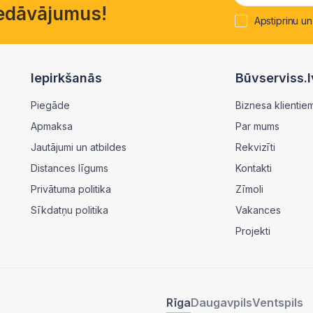
piedāvājumus!
Apstiprinu un
Iepirkšanās
Būvserviss.l
Piegāde
Biznesa klientie
Apmaksa
Par mums
Jautājumi un atbildes
Rekvizīti
Distances līgums
Kontakti
Privātuma politika
Zīmoli
Sīkdatņu politika
Vakances
Projekti
Rīga
Daugavpils
Ventspils