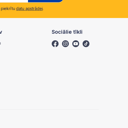
 piekrītu
datu apstrādei
.
v
Sociālie tīkli
m