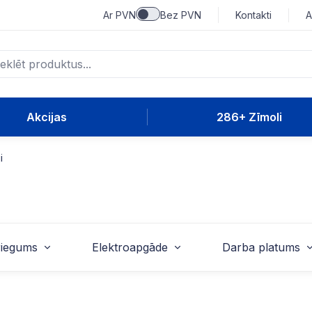
Ar PVN
Bez PVN
Kontakti
A
Akcijas
286+ Zīmoli
i
iegums
Elektroapgāde
Darba platums