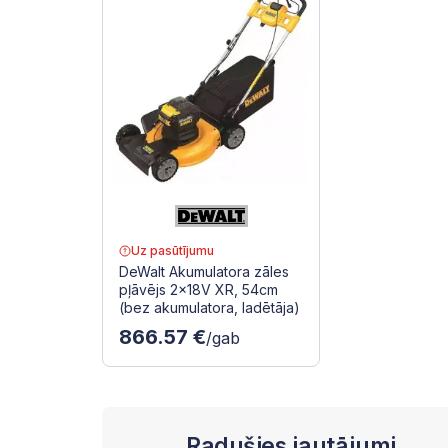
Uz pasūtījumu
DeWalt Akumulatora zāles
pļāvējs 2x18V XR, 54cm
(bez akumulatora, ladētāja)
866.57 €
/gab
Radušies jautājumi