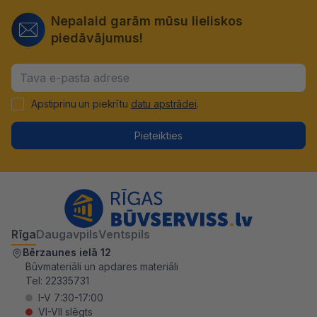
Nepalaid garām mūsu lieliskos
piedāvājumus!
Apstiprinu un piekrītu
datu apstrādei
.
Pieteikties
Rīga
Daugavpils
Ventspils
Bērzaunes ielā 12
Būvmateriāli un apdares materiāli
Tel:
22335731
I-V 7:30-17:00
VI-VII slēgts