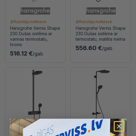
Ražotāja noliktavā
Ražotāja noliktavā
Hansgrohe Vernis Shape
Hansgrohe Vernis Shape
230 Dušas sistēma ar
230 Dušas sistēma ar
vannas termostatu,
termostatu, matēta melna
hroms
556.60 €
/gab
516.12 €
/gab