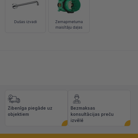
Dušas izvadi
Zemapmetuma
maisītāju daļas
Zibenīga piegāde uz
Bezmaksas
objektiem
konsultācijas preču
izvēlē