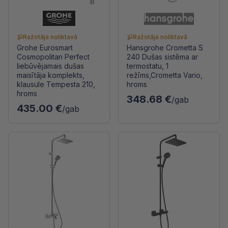
Ražotāja noliktavā
Ražotāja noliktavā
Grohe Eurosmart
Hansgrohe Crometta S
Cosmopolitan Perfect
240 Dušas sistēma ar
Iiebūvējamais dušas
termostatu, 1
maisītāja komplekts,
režīms,Crometta Vario,
klausule Tempesta 210,
hroms
hroms
348.68 €
/gab
435.00 €
/gab