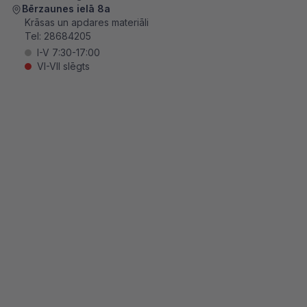
Bērzaunes ielā 8a
Krāsas un apdares materiāli
Tel:
28684205
I-V 7:30-17:00
VI-VII slēgts