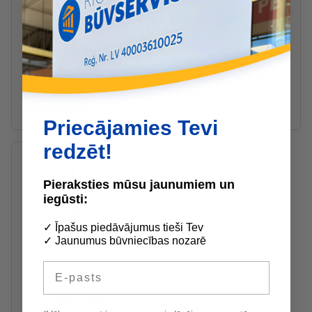
Ražotāja noliktavā
Ražotāja noliktavā
Hansgrohe Pulsify 260
Hansgrohe Raindance
Dušas sistēma ar
Select S 240 P Dušas
termostatu ShowerTablet
sistēma ar dušas
Select 400, matēta
termostatu, matēta melna
melna
1183.35 €
/gab
1127.00 €
/gab
Priecājamies Tevi
redzēt!
Pieraksties mūsu jaunumiem un
iegūsti:
✓ Īpašus piedāvājumus tieši Tev
✓ Jaunumus būvniecības nozarē
E-pasts