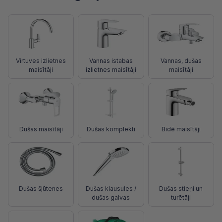
Virtuves izlietnes
Vannas istabas
Vannas, dušas
maisītāji
izlietnes maisītāji
maisītāji
Dušas maisītāji
Dušas komplekti
Bidē maisītāji
Dušas šļūtenes
Dušas klausules /
Dušas stieņi un
dušas galvas
turētāji