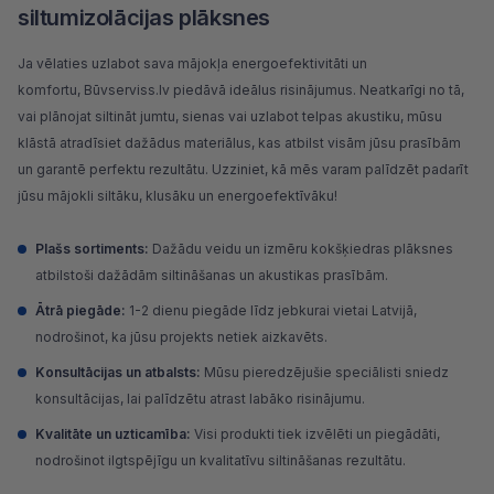
siltumizolācijas plāksnes
Ja vēlaties uzlabot sava mājokļa energoefektivitāti un
komfortu,
Būvserviss.lv
piedāvā ideālus risinājumus. Neatkarīgi no tā,
vai plānojat siltināt jumtu, sienas vai uzlabot telpas akustiku, mūsu
klāstā atradīsiet dažādus materiālus, kas atbilst visām jūsu prasībām
un garantē perfektu rezultātu. Uzziniet, kā mēs varam palīdzēt padarīt
jūsu mājokli siltāku, klusāku un energoefektīvāku!
Plašs sortiments:
Dažādu veidu un izmēru kokšķiedras plāksnes
atbilstoši dažādām siltināšanas un akustikas prasībām.
Ātrā piegāde:
1-2 dienu piegāde līdz jebkurai vietai Latvijā,
nodrošinot, ka jūsu projekts netiek aizkavēts.
Konsultācijas un atbalsts:
Mūsu pieredzējušie speciālisti sniedz
konsultācijas, lai palīdzētu atrast labāko risinājumu.
Kvalitāte un uzticamība:
Visi produkti tiek izvēlēti un piegādāti,
nodrošinot ilgtspējīgu un kvalitatīvu siltināšanas rezultātu.