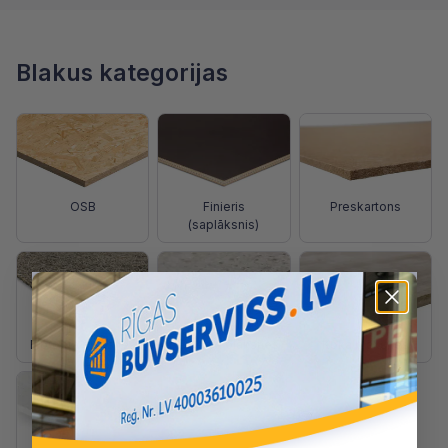
Blakus kategorijas
OSB
Finieris
Preskartons
(saplāksnis)
Fibrolīta plāksnes
Cementa plāksnes
Koka plāksnes