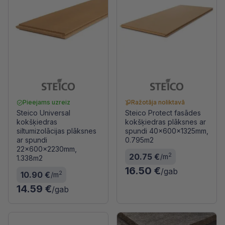
Pieejams uzreiz
Ražotāja noliktavā
Steico Universal
Steico Protect fasādes
kokšķiedras
kokšķiedras plāksnes ar
siltumizolācijas plāksnes
spundi 40x600x1325mm,
ar spundi
0.795m2
22x600x2230mm,
2
20.75 €
/m
1.338m2
16.50 €
/gab
2
10.90 €
/m
14.59 €
/gab