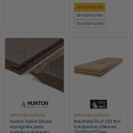
12x1200x2700
19x1200x2740
25x1200x2700
Ražotāja noliktavā
Ražotāja noliktavā
Hunton Sarket Bituma
Naturheld Roof 220 N+F
impregnēta jumta
kokšķiedras plāksnes,
pretvēja kokšķiedru
22x615x2550mm,