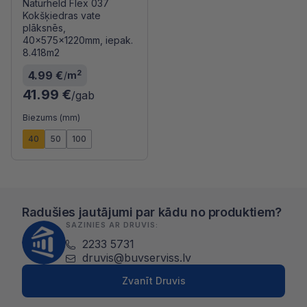
Naturheld Flex 037
Kokšķiedras vate
plāksnēs,
40x575x1220mm, iepak.
8.418m2
2
4.99 €
/
m
41.99 €
/gab
Biezums (mm)
40
50
100
Radušies jautājumi par kādu no produktiem?
SAZINIES AR DRUVIS:
2233 5731
druvis@buvserviss.lv
Zvanīt Druvis