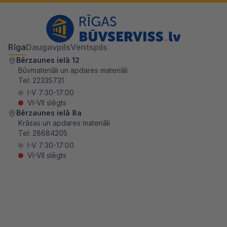
Rīga
Daugavpils
Ventspils
Bērzaunes ielā 12
Būvmateriāli un apdares materiāli
Tel:
22335731
I-V 7:30-17:00
VI-VII slēgts
Bērzaunes ielā 8a
Krāsas un apdares materiāli
Tel:
28684205
I-V 7:30-17:00
VI-VII slēgts