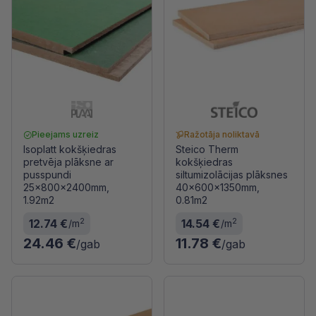
Pieejams uzreiz
Ražotāja noliktavā
Isoplatt kokšķiedras
Steico Therm
pretvēja plāksne ar
kokšķiedras
pusspundi
siltumizolācijas plāksnes
25x800x2400mm,
40x600x1350mm,
1.92m2
0.81m2
2
2
12.74 €
14.54 €
/m
/m
24.46 €
11.78 €
/gab
/gab