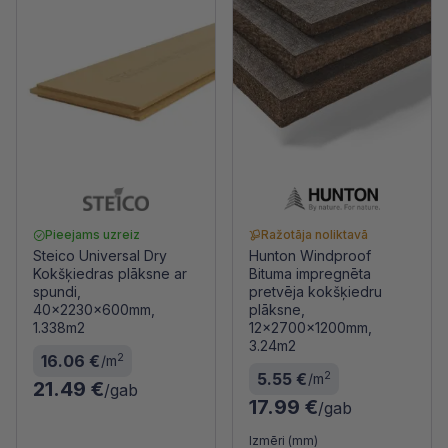
Pieejams uzreiz
Ražotāja noliktavā
Steico Universal Dry
Hunton Windproof
Kokšķiedras plāksne ar
Bituma impregnēta
spundi,
pretvēja kokšķiedru
40x2230x600mm,
plāksne,
1.338m2
12x2700x1200mm,
3.24m2
2
16.06 €
/m
2
5.55 €
/m
21.49 €
/gab
17.99 €
/gab
Izmēri (mm)