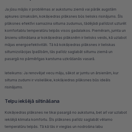
Ja jūsu mājās ir problēmas ar aukstumu ziemā vai pārāk augstām
apkures izmaksām, kokšķiedras plāksnes būs lielisks risinājums. Šīs
plāksnes efektīvi samazina siltuma zudumus, tādējādi palīdzot uzturēt
komfortablu temperatūru telpās visos gadalaikos. Piemēram, jumta un
ārsienu siltināšana ar kokšķiedras plāksnēm ir lielisks veids, kā uzlabot
mājas energoefektivitāti. Tā kā kokšķiedras plāksnes ir lieliskas
siltumizolācijas īpašībām, tās palīdz saglabāt siltumu ziemā un
pasargā no pārmērīgas karstuma uzkrāšanās vasarā.
Ieteikums: Ja renovējat vecu māju, sākot ar jumtu un ārsienām, kur
siltuma zudumi ir vislielākie, kokšķiedras plāksnes būs ideāls
risinājums.
Telpu iekšējā siltināšana
Kokšķiedras plāksnes ne tikai pasargā no aukstuma, bet arī var uzlabot
iekšējā klimata komfortu. Šīs plāksnes palīdz saglabāt vēlamo
temperatūru telpās. Tā kā tās ir vieglas un nodrošina labu