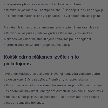
Kokšķiedras plāksnes var izmantot arī kā atbalstu beramo
siltumizolācijas materiālu nostiprināšanai. Šī iespēja ir īpaši noderīga, ja
tiek izmantoti materiāli, kas var pārvietoties vai nosēsties laika gaitā.
Piemērs: Ja izmantojat
beramos materiālus
, piemēram, granulas vai
siltumizolācijas putas jumta vai grīdas siltināšanai, kokšķiedras
plāksnes var kalpot kā stabilizējoša kārta, kas palīdz saglabāt
materiālu vietā un uzlabo kopējo siltumizolāciju.
Kokšķiedras plāksnes izvēle un to
pielietojums
Izvēloties kokšķiedras plāksnes, ir svarīgi ņemt vērā veicamo darbu
veidu un konkrētās vajadzības. Piemēram, ja nepieciešama
siltumizolācija, ir vērts izvēlēties plāksnes ar augstu siltumvadītspēju,
kas nodrošina maksimālu energoefektivitāti. Ja galvenais uzdevums ir
akustiskā izolācija, jāizvēlas plāksnes, kas efektīvi absorbē skaņas
viļņus un samazina trokšņus.