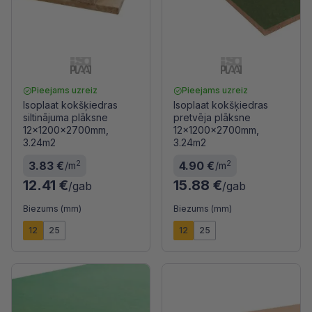
Pieejams uzreiz
Pieejams uzreiz
Isoplaat kokšķiedras
Isoplaat kokšķiedras
siltinājuma plāksne
pretvēja plāksne
12x1200x2700mm,
12x1200x2700mm,
3.24m2
3.24m2
2
2
3.83 €
4.90 €
/m
/m
12.41 €
15.88 €
/gab
/gab
Biezums (mm)
Biezums (mm)
12
25
12
25