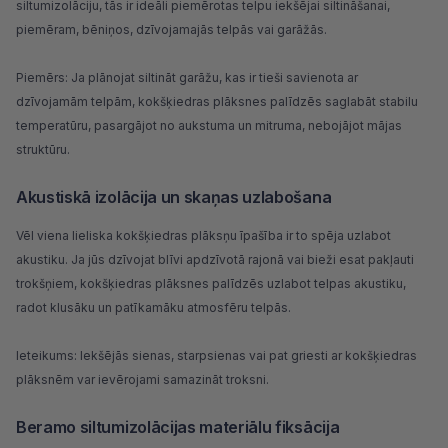
siltumizolāciju, tās ir ideāli piemērotas telpu iekšējai siltināšanai,
piemēram, bēniņos, dzīvojamajās telpās vai garāžās.
Piemērs: Ja plānojat siltināt garāžu, kas ir tieši savienota ar
dzīvojamām telpām, kokšķiedras plāksnes palīdzēs saglabāt stabilu
temperatūru, pasargājot no aukstuma un mitruma, nebojājot mājas
struktūru.
Akustiskā izolācija un skaņas uzlabošana
Vēl viena lieliska kokšķiedras plāksņu īpašība ir to spēja uzlabot
akustiku. Ja jūs dzīvojat blīvi apdzīvotā rajonā vai bieži esat pakļauti
trokšņiem, kokšķiedras plāksnes palīdzēs uzlabot telpas akustiku,
radot klusāku un patīkamāku atmosfēru telpās.
Ieteikums: Iekšējās sienas, starpsienas vai pat griesti ar kokšķiedras
plāksnēm var ievērojami samazināt troksni.
Beramo siltumizolācijas materiālu fiksācija