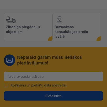
Zibenīga piegāde uz
Bezmaksas
objektiem
konsultācijas preču
izvēlē
Nepalaid garām mūsu lieliskos
piedāvājumus!
Apstiprinu un piekrītu
datu apstrādei
.
Pieteikties