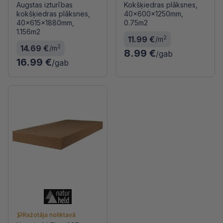
Augstas izturības
Kokšķiedras plāksnes,
kokšķiedras plāksnes,
40x600x1250mm,
40x615x1880mm,
0.75m2
1.156m2
2
11.99 €
/m
2
14.69 €
/m
8.99 €
/gab
16.99 €
/gab
Ražotāja noliktavā