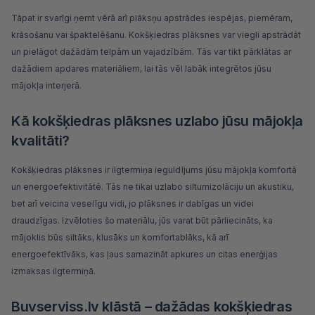
Tāpat ir svarīgi ņemt vērā arī plāksņu apstrādes iespējas, piemēram,
krāsošanu vai špaktelēšanu. Kokšķiedras plāksnes var viegli apstrādāt
un pielāgot dažādām telpām un vajadzībām. Tās var tikt pārklātas ar
dažādiem apdares materiāliem, lai tās vēl labāk integrētos jūsu
mājokļa interjerā.
Kā kokšķiedras plāksnes uzlabo jūsu mājokļa
kvalitāti?
Kokšķiedras plāksnes ir ilgtermiņa ieguldījums jūsu mājokļa komfortā
un energoefektivitātē. Tās ne tikai uzlabo siltumizolāciju un akustiku,
bet arī veicina veselīgu vidi, jo plāksnes ir dabīgas un videi
draudzīgas. Izvēloties šo materiālu, jūs varat būt pārliecināts, ka
mājoklis būs siltāks, klusāks un komfortablāks, kā arī
energoefektīvāks, kas ļaus samazināt apkures un citas enerģijas
izmaksas ilgtermiņā.
Buvserviss.lv klāstā – dažādas kokšķiedras