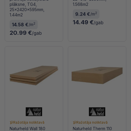
plāksne, TG4,
1.568m2
25x2420x595mm,
2
9.24 €
/m
1.44m2
14.49 €
/gab
2
14.58 €
/m
20.99 €
/gab
Ražotāja noliktavā
Ražotāja noliktavā
Naturheld Wall 180
Naturheld Therm 110