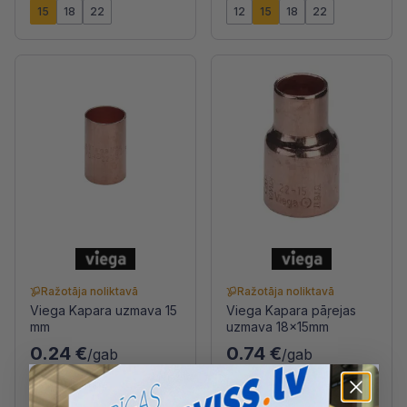
15
18
22
12
15
18
22
Ražotāja noliktavā
Ražotāja noliktavā
Viega Kapara uzmava 15
Viega Kapara pāŗejas
mm
uzmava 18x15mm
0.24 €
0.74 €
/gab
/gab
Diametrs (mm)
Izmērs