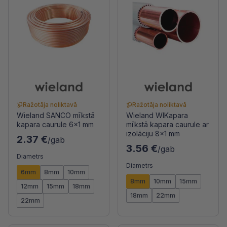
Ražotāja noliktavā
Ražotāja noliktavā
Wieland SANCO mīkstā
Wieland WIKapara
kapara caurule 6x1 mm
mīkstā kapara caurule ar
izolāciju 8x1 mm
2.37 €
/gab
3.56 €
/gab
Diametrs
Diametrs
6mm
8mm
10mm
8mm
10mm
15mm
12mm
15mm
18mm
18mm
22mm
22mm