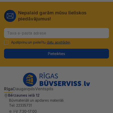
Nepalaid garām mūsu lieliskos
piedāvājumus!
Apstiprinu un piekrītu
datu apstrādei
.
Pieteikties
Rīga
Daugavpils
Ventspils
Bērzaunes ielā 12
Būvmateriāli un apdares materiāli
Tel:
22335731
I-V 7:30-17:00