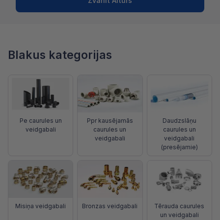
Zvanīt Artūrs
Blakus kategorijas
Pe caurules un
Ppr kausējamās
Daudzslāņu
veidgabali
caurules un
caurules un
veidgabali
veidgabali
(presējamie)
Misiņa veidgabali
Bronzas veidgabali
Tērauda caurules
un veidgabali