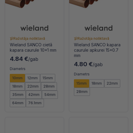
Ražotāja noliktavā
Ražotāja noliktavā
Wieland SANCO cietā
Wieland SANCO kapara
kapara caurule 10x1 mm
caurule apkurei 15x0.7
mm
4.84 €
/gab
4.80 €
/gab
Diametrs
Diametrs
10mm
12mm
15mm
15mm
18mm
22mm
18mm
22mm
28mm
28mm
35mm
42mm
54mm
64mm
76.1mm