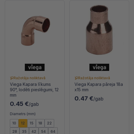
Ražotāja noliktavā
Ražotāja noliktavā
Viega Kapara līkums
Viega Kapara pāreja 18a
90°, lodēti pieslēgumi, 12
x15 mm
mm
0.47 €
/gab
0.45 €
/gab
Diametrs (mm)
10
12
15
18
22
28
35
42
54
64