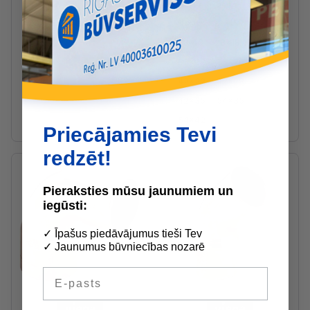
10
12
15
18
22
12x10
15x12
18x12
28
35
42
108
18x15
22x15
22x18
28x15
28x18
28x22
35x22
35x28
42x22
42x28
42x35
54x35
54x42
Priecājamies Tevi
redzēt!
Pieraksties mūsu jaunumiem un
iegūsti:
✓ Īpašus piedāvājumus tieši Tev
✓ Jaunumus būvniecības nozarē
E-pasts