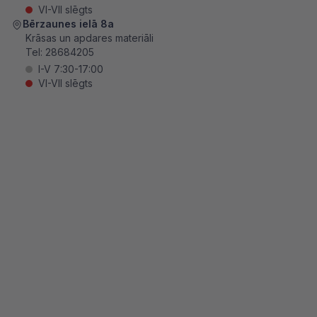
VI-VII slēgts
Bērzaunes ielā 8a
Krāsas un apdares materiāli
Tel:
28684205
I-V 7:30-17:00
VI-VII slēgts