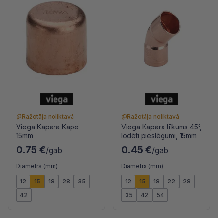
Ražotāja noliktavā
Ražotāja noliktavā
Viega Kapara Kape
Viega Kapara līkums 45°,
15mm
lodēti pieslēgumi, 15mm
0.75 €
0.45 €
/gab
/gab
Diametrs (mm)
Diametrs (mm)
12
15
18
28
35
12
15
18
22
28
42
35
42
54