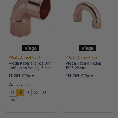
Ražotāja noliktavā
Ražotāja noliktavā
Viega Kapara leņķis 90°,
Viega Kapara līkums
lodēti pieslēgumi, 15 mm
180°, 28mm
0.39 €
16.06 €
/gab
/gab
Diametrs (mm)
12
15
18
22
28
35