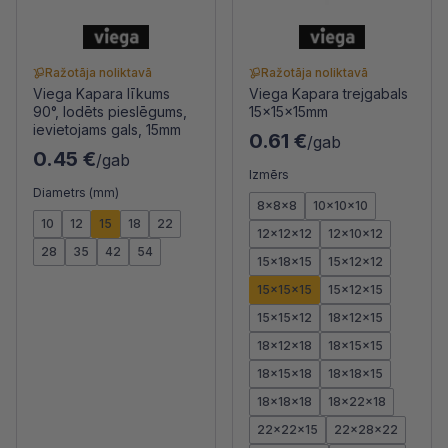
Ražotāja noliktavā
Ražotāja noliktavā
Viega Kapara līkums
Viega Kapara trejgabals
90°, lodēts pieslēgums,
15x15x15mm
ievietojams gals, 15mm
0.61 €
/gab
0.45 €
/gab
Izmērs
Diametrs (mm)
8x8x8
10x10x10
10
12
15
18
22
12x12x12
12x10x12
28
35
42
54
15x18x15
15x12x12
15x15x15
15x12x15
15x15x12
18x12x15
18x12x18
18x15x15
18x15x18
18x18x15
18x18x18
18x22x18
22x22x15
22x28x22