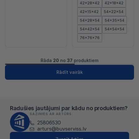
42x28x42
42x18x42
42x15x42
54x22x54
54x28x54
54x35x54
54x42x54
54x54x54
76x76x76
Rāda
20
no
37
produktiem
1
2
Nākošā
Rādīt vairāk
Radušies jautājumi par kādu no produktiem?
SAZINIES AR ARTŪRS:
25806530
arturs@buvserviss.lv