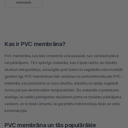
elementi
Kas ir PVC membrāna?
PVC membrāna, kas tiek izmantota visā pasaulē, nav vienkārši plēve
vai pārklājums. Tā ir spēcīgs materiāls, kas ir īpaši radīts, lai izturētu
skarbus laikapstākļus, aizsargātu pret ūdeni un saglabātu savu kvalitāti
gadiem ilgi. PVC membrānas tiek veidotas no polivinilhlorīda jeb PVC –
materiāla, kas pazīstams ar savu izturību, elastību un spēju saglabāt
formu pat pie ekstremālām temperatūrām. Šis materiāls ir pietiekami
elastīgs, lai varētu pielāgoties dažādiem jumta un fasādes pārklājuma
veidiem, un to bieži izmanto, lai garantētu hidroizolāciju ēkās un citās
konstrukcijās.
PVC membrāna un tās populārākie