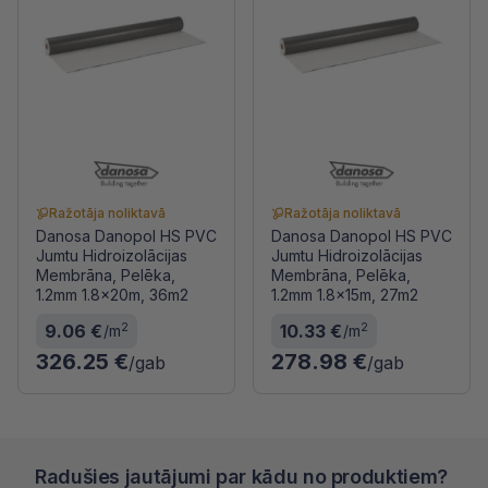
Ražotāja noliktavā
Ražotāja noliktavā
Danosa Danopol HS PVC
Danosa Danopol HS PVC
Jumtu Hidroizolācijas
Jumtu Hidroizolācijas
Membrāna, Pelēka,
Membrāna, Pelēka,
1.2mm 1.8x20m, 36m2
1.2mm 1.8x15m, 27m2
2
2
9.06 €
10.33 €
/m
/m
326.25 €
278.98 €
/gab
/gab
Radušies jautājumi par kādu no produktiem?