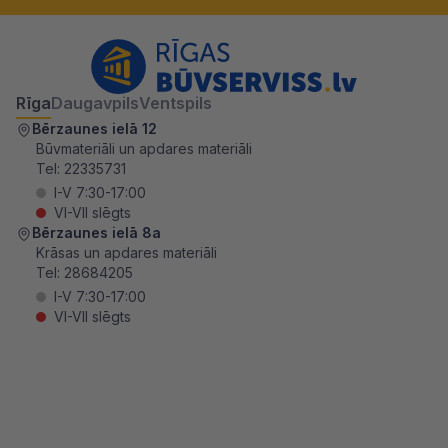
Rīga
Daugavpils
Ventspils
Bērzaunes ielā 12
Būvmateriāli un apdares materiāli
Tel:
22335731
I-V 7:30-17:00
VI-VII slēgts
Bērzaunes ielā 8a
Krāsas un apdares materiāli
Tel:
28684205
I-V 7:30-17:00
VI-VII slēgts