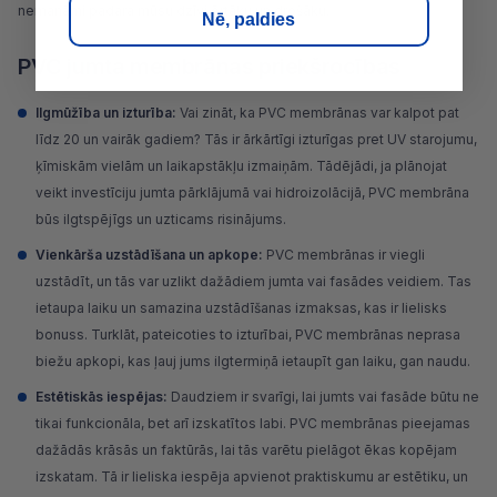
nemanāmi padara mūsu dzīvi ērtāku un drošāku.
Nē, paldies
PVC jumta membrānas priekšrocības
Ilgmūžība un izturība:
Vai zināt, ka PVC membrānas var kalpot pat
līdz 20 un vairāk gadiem? Tās ir ārkārtīgi izturīgas pret UV starojumu,
ķīmiskām vielām un laikapstākļu izmaiņām. Tādējādi, ja plānojat
veikt investīciju jumta pārklājumā vai hidroizolācijā, PVC membrāna
būs ilgtspējīgs un uzticams risinājums.
Vienkārša uzstādīšana un apkope:
PVC membrānas ir viegli
uzstādīt, un tās var uzlikt dažādiem jumta vai
fasādes
veidiem. Tas
ietaupa laiku un samazina uzstādīšanas izmaksas, kas ir lielisks
bonuss. Turklāt, pateicoties to izturībai, PVC membrānas neprasa
biežu apkopi, kas ļauj jums ilgtermiņā ietaupīt gan laiku, gan naudu.
Estētiskās iespējas:
Daudziem ir svarīgi, lai jumts vai fasāde būtu ne
tikai funkcionāla, bet arī izskatītos labi. PVC membrānas pieejamas
dažādās krāsās un faktūrās, lai tās varētu pielāgot ēkas kopējam
izskatam. Tā ir lieliska iespēja apvienot praktiskumu ar estētiku, un