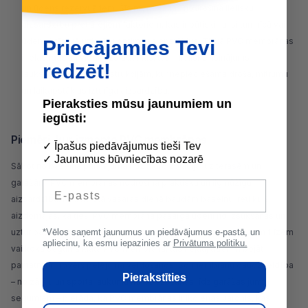
un ūdens rezervuāriem. Šīs membrānas nodrošina lielisku
aizsardzību pret ārējiem faktoriem, kas ir būtiski, lai siltumnīcā vai
ūdens krātuvē uzturētu optimālus apstākļus. Tā kā PVC membrānas
Priecājamies Tevi
ir elastīgas un viegli uzstādāmas, tās ir lielisks risinājums
redzēt!
lauksaimniecības konstrukcijām, kur nepieciešama droša, mitrumu
un laikapstākļus izturīga aizsardzība.
Pieraksties mūsu jaunumiem un
iegūsti:
Piemēri, kur izmanto PVC membrānas
✓ Īpašus piedāvājumus tieši Tev
✓ Jaunumus būvniecības nozarē
Sākot no baseina pārklājuma līdz hidroizolācijai uz terasēm un
garāžām, PVC membrānas nodrošina praktisku un ilgmūžīgu
E-pasts
aizsardzību. Kad karstā vasaras dienā baudām baseinu, reti kurš
aizdomājas, ka tieši PVC membrāna pasargā ūdeni no izsūkšanās un
uztur baseina izturību. Tāpat uz balkoniem un terasēm, kur zem flīzēm
*Vēlos saņemt jaunumus un piedāvājumus e-pastā, un
apliecinu, ka esmu iepazinies ar
Privātuma politiku.
vai koka seguma klāta PVC membrāna, tās neļauj ūdenim bojāt
pamatni un novērš pelējuma veidošanos. Šo membrānu daudzveidība
Pierakstīties
– no zālāju un sporta laukumu norobežošanas līdz garāžas jumtu
segumiem – pierāda, ka PVC membrānas ir ikdienas varonis, kas