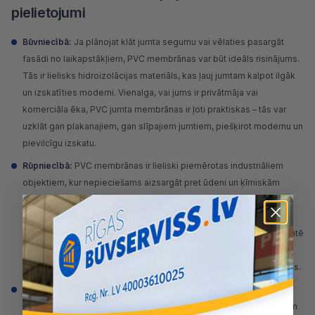
pielietojumi
Būvniecībā:
Ja plānojat klāt
jumta segumu
vai vēlaties pasargāt
fasādi no laikapstākļiem, PVC membrānas var būt ideāls risinājums.
Tās ir lielisks hidroizolācijas materiāls, kas ļauj jumtam kalpot ilgāk
un izskatīties moderni. Vienalga, vai jums ir privātmāja vai
komerciāla ēka, PVC jumta membrānas ir ļoti praktiskas – tās var
uzklāt gan plakanajiem, gan slīpajiem jumtiem, piešķirot modernu un
pievilcīgu izskatu.
Rūpniecībā:
PVC membrānas ir lieliski piemērotas industriāliem
objektiem, kur nepieciešams aizsargāt pret ūdeni un ķīmiskām
vielām. Tās bieži izmanto, lai izolētu tvertnes un baseinus, kā arī
rūpnieciskās iekārtas. Šīs membrānas ir izturīgas pret dažādām
ķīmiskām vielām, tāpēc tās ir ideāli piemērotas vietām, kur jāgarantē
drošība un ilgtspējība. Turklāt PVC membrānas var būt labākais
risinājums, ja jums jāveido sarežģītas, ūdensnecaurlaidīgas formas.
Lauksaimniecībā:
PVC membrānas ir piemērotas arī
lauksaimniecībā, piemēram,
siltumnīcām
, lauksaimniecības būvēm