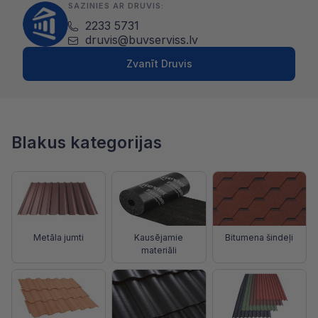
SAZINIES AR DRUVIS:
2233 5731
druvis@buvserviss.lv
Zvanīt Druvis
Blakus kategorijas
Metāla jumti
Kausējamie
Bitumena šindeļi
materiāli