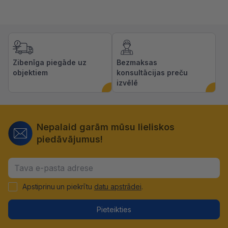
Zibenīga piegāde uz
Bezmaksas
objektiem
konsultācijas preču
izvēlē
Nepalaid garām mūsu lieliskos
piedāvājumus!
Apstiprinu un piekrītu
datu apstrādei
.
Pieteikties