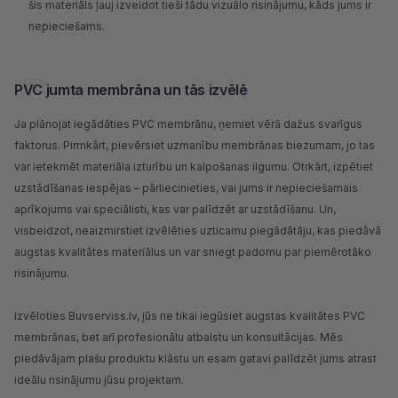
šis materiāls ļauj izveidot tieši tādu vizuālo risinājumu, kāds jums ir
nepieciešams.
PVC jumta membrāna un tās izvēlē
Ja plānojat iegādāties PVC membrānu, ņemiet vērā dažus svarīgus
faktorus. Pirmkārt, pievērsiet uzmanību membrānas biezumam, jo tas
var ietekmēt materiāla izturību un kalpošanas ilgumu. Otrkārt, izpētiet
uzstādīšanas iespējas – pārliecinieties, vai jums ir nepieciešamais
aprīkojums vai speciālisti, kas var palīdzēt ar uzstādīšanu. Un,
visbeidzot, neaizmirstiet izvēlēties uzticamu piegādātāju, kas piedāvā
augstas kvalitātes materiālus un var sniegt padomu par piemērotāko
risinājumu.
Izvēloties
Buvserviss.lv
, jūs ne tikai iegūsiet augstas kvalitātes PVC
membrānas, bet arī profesionālu atbalstu un konsultācijas. Mēs
piedāvājam plašu produktu klāstu un esam gatavi palīdzēt jums atrast
ideālu risinājumu jūsu projektam.