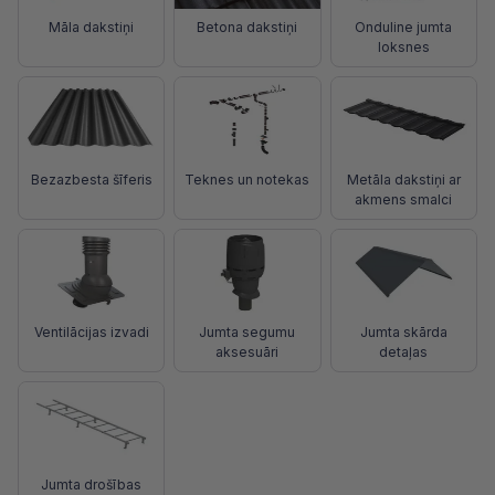
Māla dakstiņi
Betona dakstiņi
Onduline jumta
loksnes
Bezazbesta šīferis
Teknes un notekas
Metāla dakstiņi ar
akmens smalci
Ventilācijas izvadi
Jumta segumu
Jumta skārda
aksesuāri
detaļas
Jumta drošības