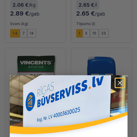
2.06 €
2.65 €
/kg
/l
2.89 €
2.65 €
/gab
/gab
Svars (kg)
Tilpums (l)
1.4
7
14
1
5
10
25
Ražotāja noliktavā
Ražotāja noliktavā
Vincents Polyline BMP
Mapei Mapecrete Li