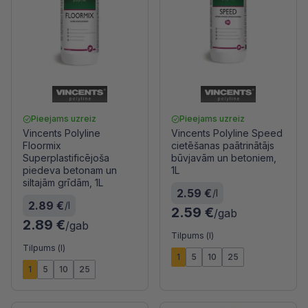
Pieejams uzreiz
Pieejams uzreiz
Vincents Polyline
Vincents Polyline Speed
Floormix
cietēšanas paātrinātājs
Superplastificējoša
būvjavām un betoniem,
piedeva betonam un
1L
siltajām grīdām, 1L
2.59 €
/l
2.89 €
/l
2.59 €
/gab
2.89 €
/gab
Tilpums (l)
Tilpums (l)
1
5
10
25
1
5
10
25