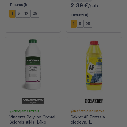
2.39 €
Tilpums (l)
/gab
1
5
10
25
Tilpums (l)
1
5
25
Pieejams uzreiz
Ražotāja noliktavā
Vincents Polyline Crystal
Sakret AF Pretsala
Šķidrais stikls, 1.4kg
piedeva, 1L