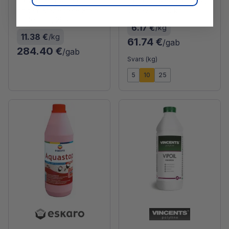
pārklājums betona
sastāvs cementa bāzes
grīdām Mapecrete Stain
sastāviem, 10 kg
Protection, 25 kg
6.17 €
/kg
11.38 €
/kg
61.74 €
/gab
284.40 €
/gab
Svars (kg)
5
10
25