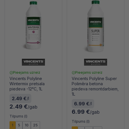
Pieejams uzreiz
Pieejams uzreiz
Vincents Polyline
Vincents Polyline Super
Wintermix pretsala
Polimēra betona
piedeva -12°C, 1L
piedeva remontdarbiem,
1L
2.49 €
/l
6.99 €
/l
2.49 €
/gab
6.99 €
/gab
Tilpums (l)
Tilpums (l)
1
5
10
25