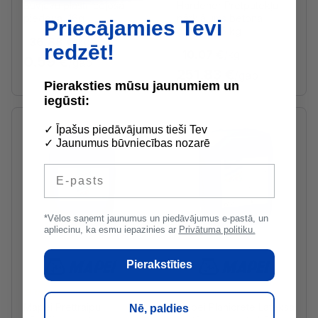
Būvjavu plastificējoša
Hardener Pretputekļu
piedeva, 16g
pārklājums betona
Priecājamies Tevi
grīdām, 25 kg
36.88 €
/kg
redzēt!
10.07 €
/kg
0.59 €
/gab
251.83 €
/gab
Pieraksties mūsu jaunumiem un
iegūsti:
✓ Īpašus piedāvājumus tieši Tev
✓ Jaunumus būvniecības nozarē
E-pasts
*Vēlos saņemt jaunumus un piedāvājumus e-pastā, un
apliecinu, ka esmu iepazinies ar
Privātuma politiku.
Pierakstīties
Ražotāja noliktavā
Ražotāja noliktavā
Mapei Prettraipu
Mapei Planicrete Lateksa
Nē, paldies