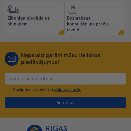
Zibenīga piegāde uz
Bezmaksas
objektiem
konsultācijas preču
izvēlē
Nepalaid garām mūsu lieliskos
piedāvājumus!
Apstiprinu un piekrītu
datu apstrādei
.
Pieteikties