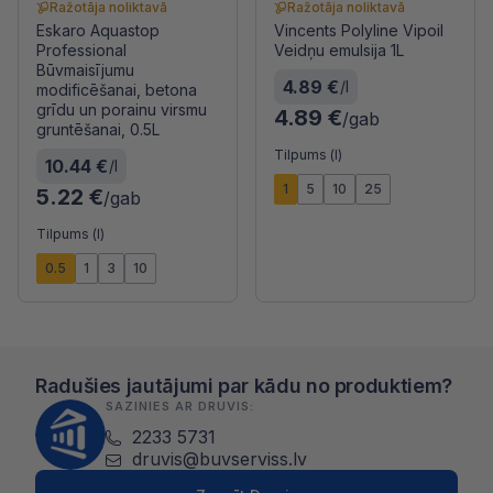
Ražotāja noliktavā
Ražotāja noliktavā
Eskaro Aquastop
Vincents Polyline Vipoil
Professional
Veidņu emulsija 1L
Būvmaisījumu
4.89 €
/l
modificēšanai, betona
grīdu un porainu virsmu
4.89 €
/gab
gruntēšanai, 0.5L
Tilpums (l)
10.44 €
/l
1
5
10
25
5.22 €
/gab
Tilpums (l)
0.5
1
3
10
Radušies jautājumi par kādu no produktiem?
SAZINIES AR DRUVIS:
2233 5731
druvis@buvserviss.lv