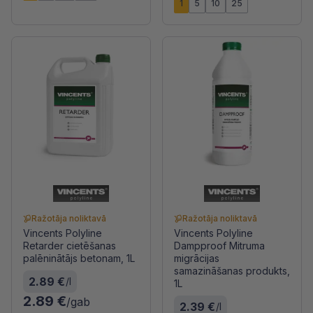
1
5
10
25
Ražotāja noliktavā
Ražotāja noliktavā
Vincents Polyline
Vincents Polyline
Retarder cietēšanas
Dampproof Mitruma
palēninātājs betonam, 1L
migrācijas
samazināšanas produkts,
2.89 €
/l
1L
2.89 €
/gab
2.39 €
/l