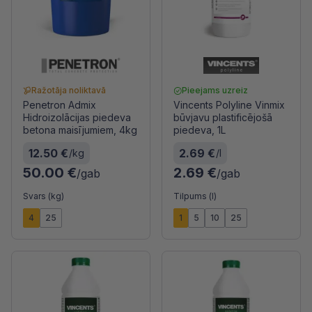
Ražotāja noliktavā
Pieejams uzreiz
Penetron Admix
Vincents Polyline Vinmix
Hidroizolācijas piedeva
būvjavu plastificējošā
betona maisījumiem, 4kg
piedeva, 1L
12.50 €
2.69 €
/kg
/l
50.00 €
2.69 €
/gab
/gab
Svars (kg)
Tilpums (l)
4
25
1
5
10
25