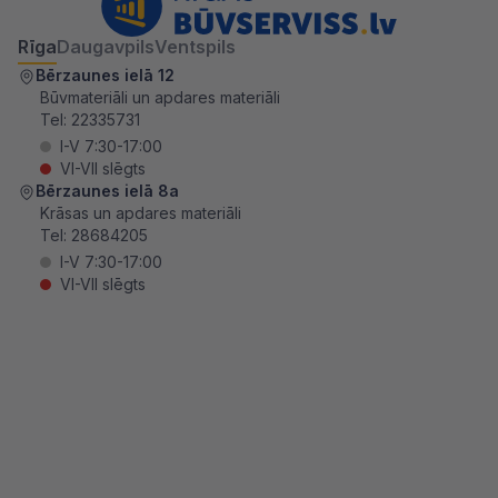
Rīga
Daugavpils
Ventspils
Bērzaunes ielā 12
Būvmateriāli un apdares materiāli
Tel:
22335731
I-V 7:30-17:00
VI-VII slēgts
Bērzaunes ielā 8a
Krāsas un apdares materiāli
Tel:
28684205
I-V 7:30-17:00
VI-VII slēgts