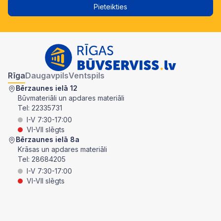
Pieteikties
Rīga
Daugavpils
Ventspils
Bērzaunes ielā 12
Būvmateriāli un apdares materiāli
Tel:
22335731
I-V 7:30-17:00
VI-VII slēgts
Bērzaunes ielā 8a
Krāsas un apdares materiāli
Tel:
28684205
I-V 7:30-17:00
VI-VII slēgts