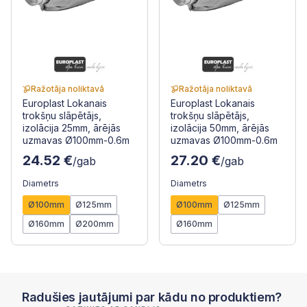
Ražotāja noliktavā
Ražotāja noliktavā
Europlast Lokanais
Europlast Lokanais
trokšņu slāpētājs,
trokšņu slāpētājs,
izolācija 25mm, ārējās
izolācija 50mm, ārējās
uzmavas Ø100mm-0.6m
uzmavas Ø100mm-0.6m
24.52 €
27.20 €
/gab
/gab
Diametrs
Diametrs
Ø100mm
Ø125mm
Ø100mm
Ø125mm
Ø160mm
Ø200mm
Ø160mm
Radušies jautājumi par kādu no produktiem?