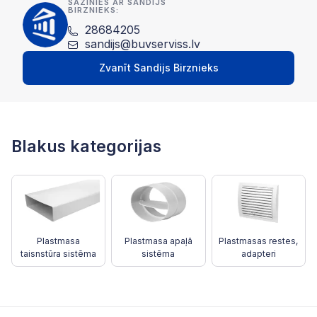
SAZINIES AR SANDIJS
BIRZNIEKS:
28684205
sandijs@buvserviss.lv
Zvanīt Sandijs Birznieks
Blakus kategorijas
Plastmasa
Plastmasa apaļā
Plastmasas restes,
taisnstūra sistēma
sistēma
adapteri