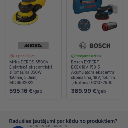
Uz pasūtījumu
Pieejams uzreiz
Mirka DEROS 650CV
Bosch EXPERT
Elektriskā ekscentriskā
EXEX18V-150-5
slīpmašīna 350W,
Akumulatora ekscentra
150mm, 5.0mm,
slīpmašīna, 18V, 150mm
MID6502022
(+koferis) 601372900
595.16 €
389.99 €
/gab
/gab
Radušies jautājumi par kādu no produktiem?
SAZINIES AR SANDIJS