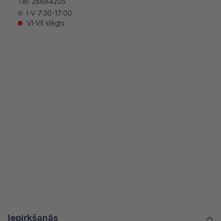
Tel:
28684205
I-V 7:30-17:00
VI-VII slēgts
Iepirkšanās