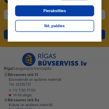
piedāvājumus!
Pierakstīties
Apstiprinu un piekrītu
datu apstrādei
.
Nē, paldies
Pieteikties
Rīga
Daugavpils
Ventspils
Bērzaunes ielā 12
Būvmateriāli un apdares materiāli
Tel:
22335731
I-V 7:30-17:00
VI-VII slēgts
Bērzaunes ielā 8a
Krāsas un apdares materiāli