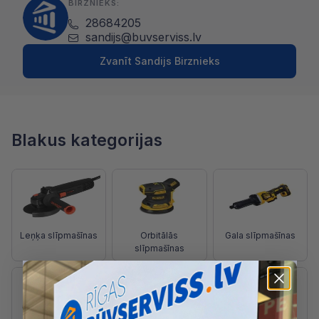
BIRZNIEKS:
28684205
sandijs@buvserviss.lv
Zvanīt Sandijs Birznieks
Blakus kategorijas
Leņķa slīpmašīnas
Orbitālās
Gala slīpmašīnas
slīpmašīnas