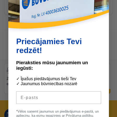
Sienu slīpmašīnas
Pulēšanas mašīnas
Slīpmašīnu
piederumi
Priecājamies Tevi
redzēt!
Pieraksties mūsu jaunumiem un
iegūsti:
Zibenīga piegāde uz
Bezmaksas
✓ Īpašus piedāvājumus tieši Tev
objektiem
konsultācijas preču
✓ Jaunumus būvniecības nozarē
izvēlē
E-pasts
Nepalaid garām mūsu lieliskos
*Vēlos saņemt jaunumus un piedāvājumus e-pastā, un
apliecinu, ka esmu iepazinies ar
Privātuma politiku.