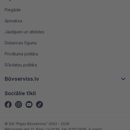
Piegāde
Apmaksa
Jautājumi un atbildes
Distances līgums
Privātuma politika
Sīkdatņu politika
Būvserviss.lv
Sociālie tīkli
© SIA “Rīgas Būvserviss” 2002 - 2026
Bērzaunes iela 12, Rīga, LV-1039
, Tel:
67553928
, E-pasts: