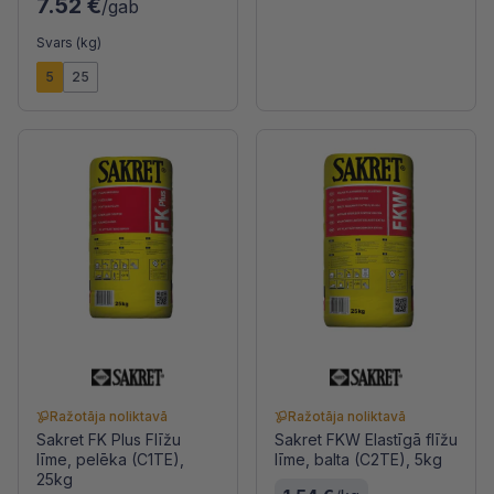
7.52 €
/gab
Svars (kg)
5
25
Ražotāja noliktavā
Ražotāja noliktavā
Sakret FK Plus Flīžu
Sakret FKW Elastīgā flīžu
līme, pelēka (C1TE),
līme, balta (C2TE), 5kg
25kg