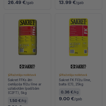
26.49 €
13.99 €
/gab
/gab
Ražotāja noliktavā
Ražotāja noliktavā
Sakret FFKs ātri
Sakret FK Flīžu līme,
cietējoša flīžu līme ar
balta (C1), 25kg
uzlabotām īpašībām
0.36 €
/kg
(C2FT), 5kg
9.00 €
/gab
1.50 €
/kg