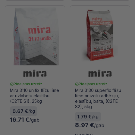
Pieejams uzreiz
Pieejams uzreiz
Mira 3110 unifix flīžu līme
Mira 3130 superfix flīžu
ar uzlabotu elastību
līme ar izcilu adhēziju,
(C2TE S1), 25kg
elastību, balta, (C2TE
S2), 5kg
0.67 €
/kg
1.79 €
/kg
16.71 €
/gab
8.97 €
/gab