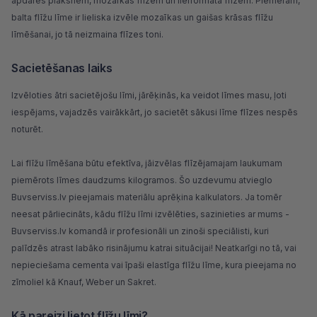
apdares plāksnēm, mozaīkas flīzēm un lielformāta flīzēm. Piemēram,
balta flīžu līme ir lieliska izvēle mozaīkas un gaišas krāsas flīžu
līmēšanai, jo tā neizmaina flīzes toni.
Sacietēšanas laiks
Izvēloties ātri sacietējošu līmi, jārēķinās, ka veidot līmes masu, ļoti
iespējams, vajadzēs vairākkārt, jo sacietēt sākusi līme flīzes nespēs
noturēt.
Lai flīžu līmēšana būtu efektīva, jāizvēlas flīzējamajam laukumam
piemērots līmes daudzums kilogramos. Šo uzdevumu atvieglo
Buvserviss.lv pieejamais materiālu aprēķina kalkulators. Ja tomēr
neesat pārliecināts, kādu flīžu līmi izvēlēties, sazinieties ar mums -
Buvserviss.lv komandā ir profesionāli un zinoši speciālisti, kuri
palīdzēs atrast labāko risinājumu katrai situācijai! Neatkarīgi no tā, vai
nepieciešama cementa vai īpaši elastīga flīžu līme, kura pieejama no
zīmoliel kā
Knauf
,
Weber
un
Sakret
.
Kā pareizi lietot flīžu līmi?