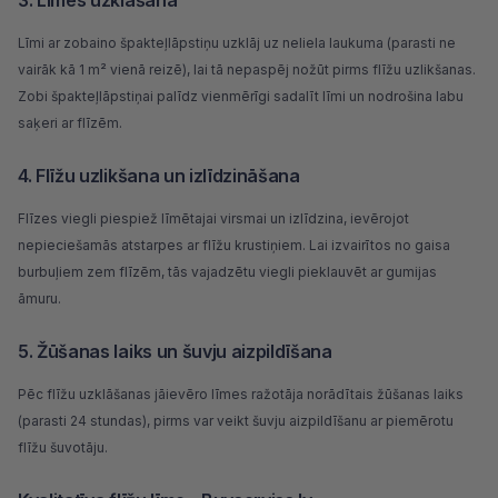
3. Līmes uzklāšana
Līmi ar zobaino špakteļlāpstiņu uzklāj uz neliela laukuma (parasti ne
vairāk kā 1 m² vienā reizē), lai tā nepaspēj nožūt pirms flīžu uzlikšanas.
Zobi špakteļlāpstiņai palīdz vienmērīgi sadalīt līmi un nodrošina labu
saķeri ar flīzēm.
4. Flīžu uzlikšana un izlīdzināšana
Flīzes viegli piespiež līmētajai virsmai un izlīdzina, ievērojot
nepieciešamās atstarpes ar flīžu krustiņiem. Lai izvairītos no gaisa
burbuļiem zem flīzēm, tās vajadzētu viegli pieklauvēt ar gumijas
āmuru.
5. Žūšanas laiks un šuvju aizpildīšana
Pēc flīžu uzklāšanas jāievēro līmes ražotāja norādītais žūšanas laiks
(parasti 24 stundas), pirms var veikt šuvju aizpildīšanu ar piemērotu
flīžu šuvotāju.