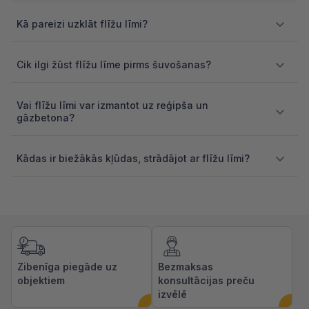
Kā pareizi uzklāt flīžu līmi?
Cik ilgi žūst flīžu līme pirms šuvošanas?
Vai flīžu līmi var izmantot uz reģipša un
gāzbetona?
Kādas ir biežākās kļūdas, strādājot ar flīžu līmi?
Zibenīga piegāde uz
Bezmaksas
objektiem
konsultācijas preču
izvēlē