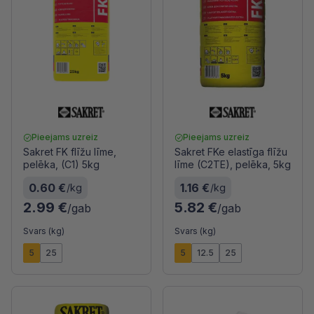
Pieejams uzreiz
Pieejams uzreiz
Sakret FK flīžu līme,
Sakret FKe elastīga flīžu
pelēka, (C1) 5kg
līme (C2TE), pelēka, 5kg
0.60 €
1.16 €
/kg
/kg
2.99 €
5.82 €
/gab
/gab
Svars (kg)
Svars (kg)
5
25
5
12.5
25