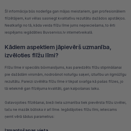
Šī informācija būs noderīga gan mājas meistariem, gan profesionāliem
flīzētājiem, kuri vēlas sasniegt kvalitatīvu rezultātu dažādos apstākļos.
Neatkarīgi no tā, kāda veida flīžu līme jums nepieciešama, to ērti
iespējams iegādāties Buvserviss.lv internetveikalā.
Kādiem aspektiem jāpievērš uzmanība,
izvēloties flīžu līmi?
Flīžu līme ir speciāls būvmaisījums, kas paredzēts flīžu stiprināšanai
pie dažādām virsmām, nodrošinot noturīgu saķeri, izturību un ilgmūžīgu
rezultātu. Pareizi izvēlēta flīžu līme ir tikpat svarīga kā pašas flīzes, jo
tā ietekmē gan flīzējuma kvalitāti, gan kalpošanas laiku.
Gatavojoties flīzēšanai, bieži liela uzmanība tiek pievērsta flīžu izvēlei,
taču ne mazāk būtiska ir arī līme. Iegādājoties flīžu līmi, ieteicams
ņemt vērā šādus parametrus:
Izmantošanas vieta