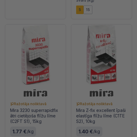
Svars (kg)
5
15
Ražotāja noliktavā
Ražotāja noliktavā
Mira 3230 superrapidfix
Mira Z-fix excellent īpaši
ātri cietējoša flīžu līme
elastīga flīžu līme (C1TE
(C2FT S1), 15kg
S2), 10kg
1.77 €
1.40 €
/kg
/kg