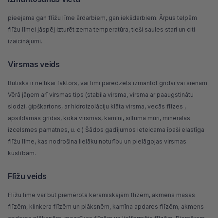
pieejama gan flīžu līme ārdarbiem, gan iekšdarbiem. Ārpus telpām
flīžu līmei jāspēj izturēt zema temperatūra, tieši saules stari un citi
izaicinājumi.
Virsmas veids
Būtisks ir ne tikai faktors, vai līmi paredzēts izmantot grīdai vai sienām.
Vērā jāņem arī virsmas tips (stabila virsma, virsma ar paaugstinātu
slodzi,
ģipškartons
, ar
hidroizolāciju
klāta virsma, vecās
flīzes
,
apsildāmās grīdas, koka virsmas, kamīni, siltuma mūri, minerālas
izcelsmes pamatnes, u. c.) Šādos gadījumos ieteicama īpaši elastīga
flīžu līme, kas nodrošina lielāku noturību un pielāgojas virsmas
kustībām.
Flīžu veids
Flīžu līme var būt piemērota keramiskajām flīzēm, akmens masas
flīzēm, klinkera flīzēm un plāksnēm, kamīna apdares flīzēm, akmens