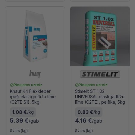
Pieejams uzreiz
Pieejams uzreiz
Knauf K4 Flexkleber
Stimelit ST 1.02
īpaši elastīga flīžu līme
UNIVERSAL elastīga flīžu
(C2TE S1), 5kg
līme (C2TE), pelēka, 5kg
1.08 €
0.83 €
/kg
/kg
5.39 €
4.16 €
/gab
/gab
Svars (kg)
Svars (kg)