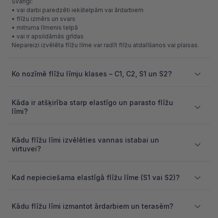
Svarīgi:
• vai darbi paredzēti iekštelpām vai ārdarbiem
• flīžu izmērs un svars
• mitruma līmenis telpā
• vai ir apsildāmās grīdas
Nepareizi izvēlēta flīžu līme var radīt flīžu atdalīšanos vai plaisas.
Ko nozīmē flīžu līmju klases – C1, C2, S1 un S2?
Kāda ir atšķirība starp elastīgo un parasto flīžu
līmi?
Kādu flīžu līmi izvēlēties vannas istabai un
virtuvei?
Kad nepieciešama elastīgā flīžu līme (S1 vai S2)?
Kādu flīžu līmi izmantot ārdarbiem un terasēm?