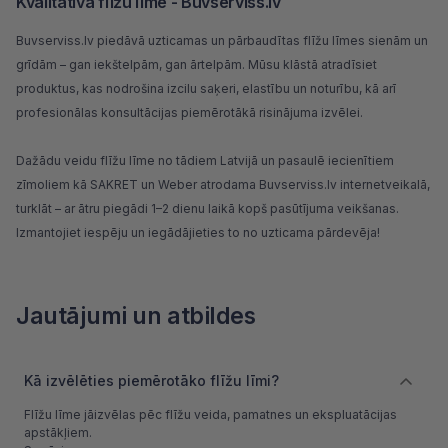
Kvalitatīva flīžu līme - Buvserviss.lv
Buvserviss.lv
piedāvā uzticamas un pārbaudītas flīžu līmes sienām un
grīdām – gan iekštelpām, gan ārtelpām. Mūsu klāstā atradīsiet
produktus, kas nodrošina izcilu saķeri, elastību un noturību, kā arī
profesionālas konsultācijas piemērotākā risinājuma izvēlei.
Dažādu veidu flīžu līme no tādiem Latvijā un pasaulē iecienītiem
zīmoliem kā
SAKRET
un
Weber
atrodama Buvserviss.lv internetveikalā,
turklāt – ar ātru piegādi 1–2 dienu laikā kopš pasūtījuma veikšanas.
Izmantojiet iespēju un iegādājieties to no uzticama pārdevēja!
Jautājumi un atbildes
Kā izvēlēties piemērotāko flīžu līmi?
Flīžu līme jāizvēlas pēc flīžu veida, pamatnes un ekspluatācijas
apstākļiem.