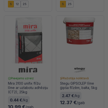
5
12
25
5
25
Pieejams uzreiz
Ražotāja noliktavā
Mira 3100 unifix flīžu
Stegu GIPSOLEP līme
līme ar uzlabotu adhēziju
ģipša flīzēm, balta, 5kg
(CT2), 25kg
2.47 €
/kg
0.44 €
/kg
12.37 €
/gab
10.99 €
/gab