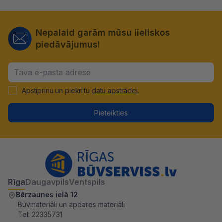
Nepalaid garām mūsu lieliskos
piedāvājumus!
Apstiprinu un piekrītu
datu apstrādei
.
Pieteikties
Rīga
Daugavpils
Ventspils
Bērzaunes ielā 12
Būvmateriāli un apdares materiāli
Tel:
22335731