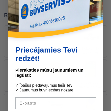
Blakus kategorijas
Priecājamies Tevi
Cements, betons
Apmetumi
Dekoratīvie
apmetumi
redzēt!
Pieraksties mūsu jaunumiem un
iegūsti:
Flīžu šuvotāji
Mūrjavas / bloku
Līmēšanas un
✓ Īpašus piedāvājumus tieši Tev
līmes
armēšanas javas
✓ Jaunumus būvniecības nozarē
E-pasts