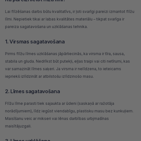
Lai flīzēšanas darbs būtu kvalitatīvs, ir ļoti svarīgi pareizi izmantot flīžu
līmi. Nepietiek tikai ar labas kvalitātes materiālu – tikpat svarīga ir
pareiza sagatavošana un uzklāšanas tehnika.
1. Virsmas sagatavošana
Pirms flīžu līmes uzklāšanas jāpārliecinās, ka virsma ir tīra, sausa,
stabila un gluda. Nedrīkst būt putekļi, eļļas traipi vai citi netīrumi, kas
var samazināt līmes saķeri. Ja virsma ir nelīdzena, to ieteicams
iepriekš izlīdzināt ar atbilstošu izlīdzinošo masu.
2. Līmes sagatavošana
Flīžu līme parasti tiek sajaukta ar ūdeni (saskaņā ar ražotāja
norādījumiem), līdz iegūst viendabīgu, plastisku masu bez kunkuļiem.
Maisīšanu veic ar mikseri vai lēnas darbības
urbjmašīnas
maisītājuzgali.