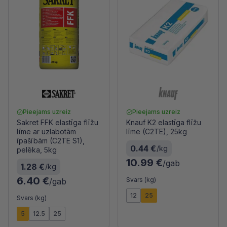
Pieejams uzreiz
Pieejams uzreiz
Sakret FFK elastīga flīžu
Knauf K2 elastīga flīžu
līme ar uzlabotām
līme (C2TE), 25kg
īpašībām (C2TE S1),
0.44 €
/kg
pelēka, 5kg
10.99 €
/gab
1.28 €
/kg
6.40 €
Svars (kg)
/gab
12
25
Svars (kg)
5
12.5
25