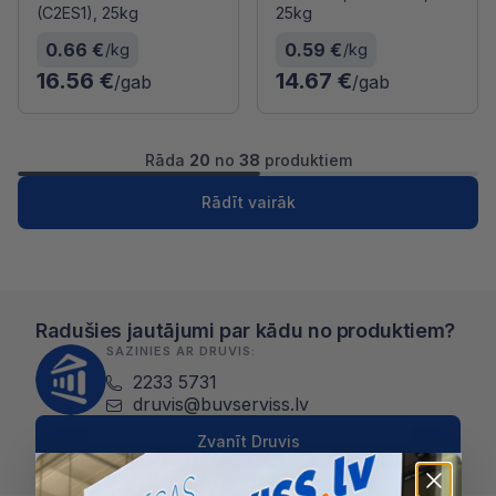
(C2ES1), 25kg
25kg
0.66 €
0.59 €
/kg
/kg
16.56 €
14.67 €
/gab
/gab
Rāda
20
no
38
produktiem
1
2
Nākošā
Rādīt vairāk
Radušies jautājumi par kādu no produktiem?
SAZINIES AR DRUVIS:
2233 5731
druvis@buvserviss.lv
Zvanīt Druvis