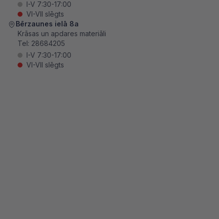
I-V 7:30-17:00
VI-VII slēgts
Bērzaunes ielā 8a
Krāsas un apdares materiāli
Tel:
28684205
I-V 7:30-17:00
VI-VII slēgts