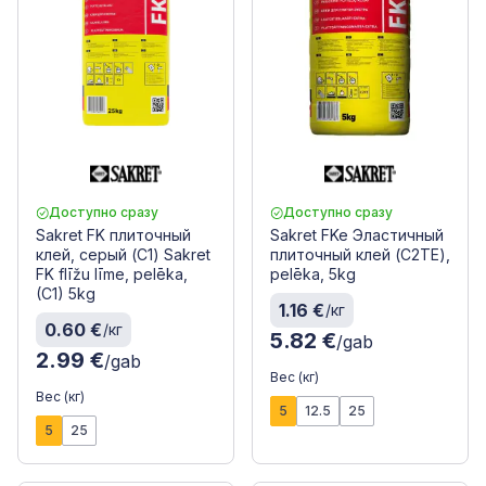
Доступно сразу
Доступно сразу
Sakret FK плиточный
Sakret FKe Эластичный
клей, серый (C1) Sakret
плиточный клей (C2TE),
FK flīžu līme, pelēka,
pelēka, 5kg
(C1) 5kg
1.16 €
/кг
0.60 €
/кг
5.82 €
/gab
2.99 €
/gab
Вес (кг)
Вес (кг)
5
12.5
25
5
25