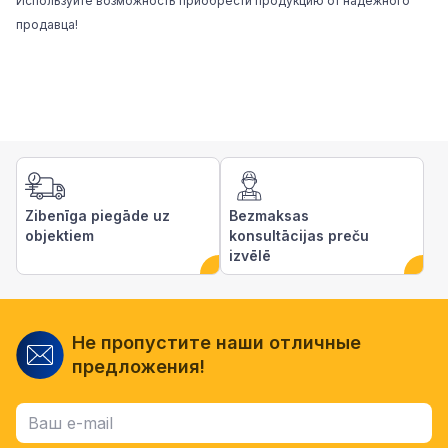
Используйте возможность приобрести продукцию от надежного
продавца!
Zibenīga piegāde uz
Bezmaksas
objektiem
konsultācijas preču
izvēlē
Не пропустите наши отличные
предложения!