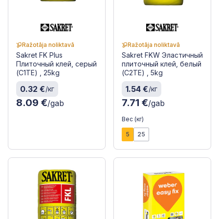
Ražotāja noliktavā
Ražotāja noliktavā
Sakret FK Plus
Sakret FKW Эластичный
Плиточный клей, серый
плиточный клей, белый
(C1TE) , 25kg
(C2TE) , 5kg
0.32 €
1.54 €
/кг
/кг
8.09 €
7.71 €
/gab
/gab
Вес (кг)
5
25