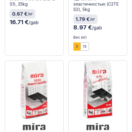
S1), 25kg
эластичностью (C2TE
S2), 5kg
0.67 €
/кг
1.79 €
/кг
16.71 €
/gab
8.97 €
/gab
Вес (кг)
5
15