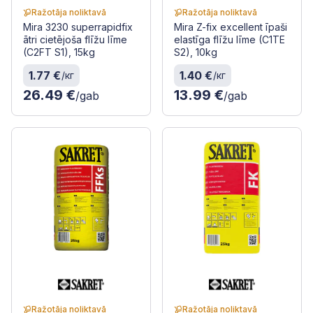
Ražotāja noliktavā
Ražotāja noliktavā
Mira 3230 superrapidfix
Mira Z-fix excellent īpaši
ātri cietējoša flīžu līme
elastīga flīžu līme (C1TE
(C2FT S1), 15kg
S2), 10kg
1.77 €
1.40 €
/кг
/кг
26.49 €
13.99 €
/gab
/gab
Ražotāja noliktavā
Ražotāja noliktavā