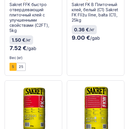
Sakret FFK быстро
Sakret FK B Плиточный
отвердевающий
клей, белый (C1) Sakret
плиточный клей с
FK Flīžu līme, balta (C1),
улучшенными
25kg
свойствами (C2FT),
0.36 €
/кг
5kg
9.00 €
/gab
1.50 €
/кг
7.52 €
/gab
Вес (кг)
5
25