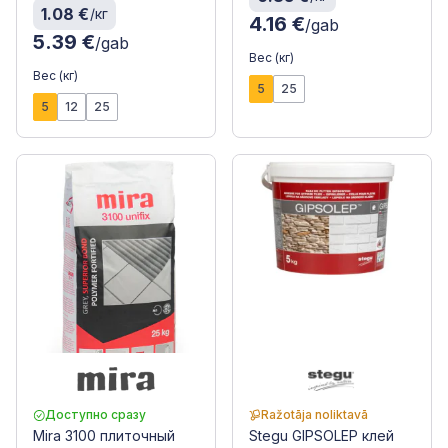
1.08 €
/кг
4.16 €
/gab
5.39 €
/gab
Вес (кг)
Вес (кг)
5
25
5
12
25
Доступно сразу
Ražotāja noliktavā
Mira 3100 плиточный
Stegu GIPSOLEP клей