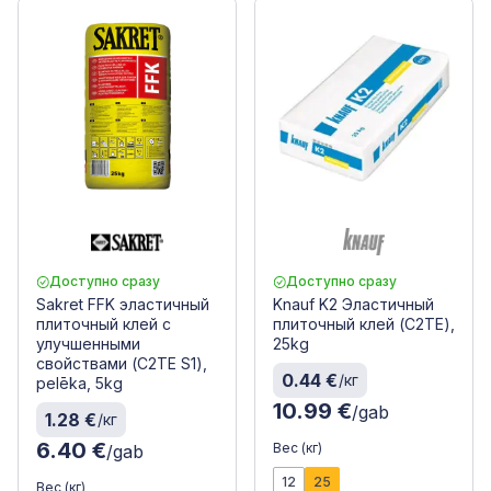
Доступно сразу
Доступно сразу
Sakret FFK эластичный
Knauf K2 Эластичный
плиточный клей с
плиточный клей (C2TE),
улучшенными
25kg
свойствами (C2TE S1),
0.44 €
/кг
pelēka, 5kg
10.99 €
/gab
1.28 €
/кг
6.40 €
Вес (кг)
/gab
12
25
Вес (кг)