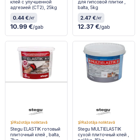
клей с улучшенной
для гипсовой плитки ,
адгезией (CT2), 25kg
balta, 5kg
0.44 €
2.47 €
/кг
/кг
10.99 €
12.37 €
/gab
/gab
Ražotāja noliktavā
Ražotāja noliktavā
Stegu ELASTIK готовый
Stegu MULTIELASTIK
плиточный клей , balta,
сухой плиточный клей ,