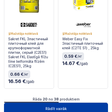
Ražotāja noliktavā
Ražotāja noliktavā
Sakret FKL Эластичный
Weber Easy Fix
плиточный клей для
Эластичный плиточный
крупноформатной
клей (C2TE S1) , 25kg
плитки, серый (C2ES1)
0.59 €
/кг
Sakret FKL Elastīgā flīžu
līme lielformāta flīzēm
14.67 €
/gab
(C2ES1), 25kg
0.66 €
/кг
16.56 €
/gab
Rāda
20
no
38
produktiem
1
2
Следущая
Rādīt vairāk