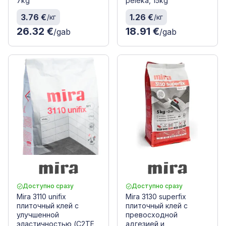
7kg
pelēka, 15kg
3.76 €
1.26 €
/кг
/кг
26.32 €
18.91 €
/gab
/gab
Доступно сразу
Доступно сразу
Mira 3110 unifix
Mira 3130 superfix
плиточный клей с
плиточный клей с
улучшенной
превосходной
эластичностью (C2TE
адгезией и