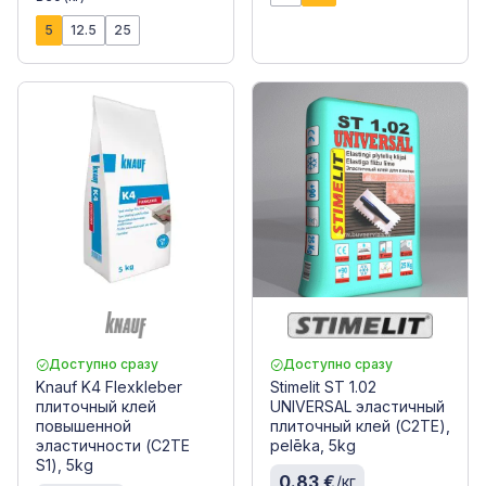
5
12.5
25
Доступно сразу
Доступно сразу
Knauf K4 Flexkleber
Stimelit ST 1.02
плиточный клей
UNIVERSAL эластичный
повышенной
плиточный клей (C2TE),
эластичности (C2TE
pelēka, 5kg
S1), 5kg
0.83 €
/кг