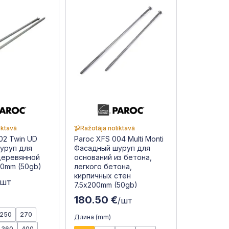
iktavā
Ražotāja noliktavā
02 Twin UD
Paroc XFS 004 Multi Monti
уруп для
Фасадный шуруп для
деревянной
оснований из бетона,
10mm (50gb)
легкого бетона,
кирпичных стен
/шт
7.5x200mm (50gb)
180.50 €
/шт
250
270
Длина (mm)
360
400