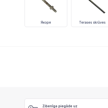
Якоря
Terases skrūves
Zibenīga piegāde uz