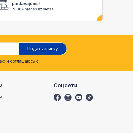
piedāvājums!
7000+ preces uz vietas
Подать заявку
ю и соглашаюсь с
v
Соцсети
м