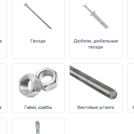
а
Гвозди
Дюбели, дюбельные
гвозди
а
Гайки, шайбы
Винтовые штанги