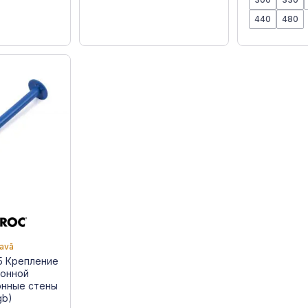
440
480
tavā
5 Крепление
ионной
онные стены
gb)