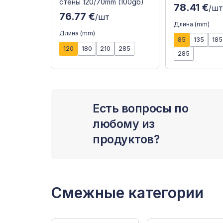
стены 120/70mm (100gb)
78.41 €
/ш
76.77 €
/шт
Длина (mm)
Длина (mm)
85
135
185
120
180
210
285
285
Есть вопросы по
любому из
продуктов?
Смежные категории