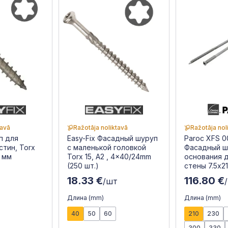
tavā
Ražotāja noliktavā
Ražotāja nol
п для
Easy-Fix Фасадный шуруп
Paroc XFS 0
стин, Torx
с маленькой головкой
Фасадный ш
8 мм
Torx 15, A2 , 4x40/24mm
основания 
(250 шт.)
стены 7.5x2
18.33 €
116.80 €
/шт
Длина (mm)
Длина (mm)
40
50
60
210
230
300
330