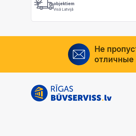
objektiem
Visā Latvijā
Не пропус
отличные