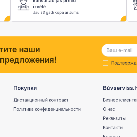
konsultācijas preču
izvēlē
Jau 23 gadi kopā ar Jums
тите наши
 предложения!
Подтвержда
Покупки
Būvserviss.l
Дистанционный контракт
Бизнес клиента
Политика конфиденциальности
О нас
Реквизиты
Контакты
Бренды