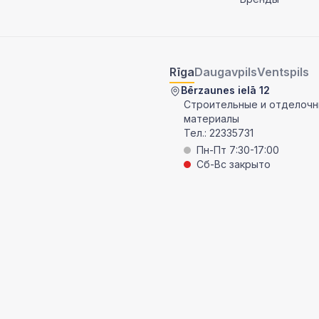
Rīga
Daugavpils
Ventspils
Bērzaunes ielā 12
Строительные и отделоч
материалы
Тел.:
22335731
Пн-Пт 7:30-17:00
Сб-Вс закрыто