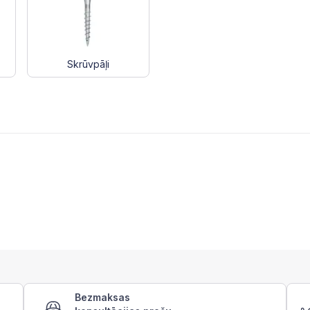
Skrūvpāļi
Bezmaksas