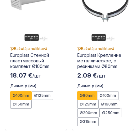
Ražotāja noliktavā
Ražotāja noliktavā
Europlast Стенной
Europlast Крепление
пластмассовый
металлическое, с
комплект Ø100mm
резинками Ø80mm
18.07 €
2.09 €
/шт
/шт
Диаметр (мм)
Диаметр (мм)
Ø100mm
Ø125mm
Ø80mm
Ø100mm
Ø150mm
Ø125mm
Ø160mm
Ø200mm
Ø250mm
Ø315mm