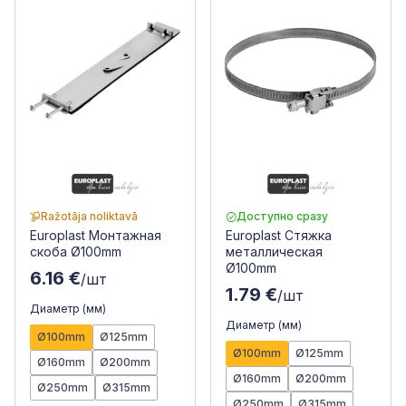
Ražotāja noliktavā
Доступно сразу
Europlast Монтажная
Europlast Стяжка
скоба Ø100mm
металлическая
Ø100mm
6.16 €
/шт
1.79 €
/шт
Диаметр (мм)
Диаметр (мм)
Ø100mm
Ø125mm
Ø100mm
Ø125mm
Ø160mm
Ø200mm
Ø160mm
Ø200mm
Ø250mm
Ø315mm
Ø250mm
Ø315mm