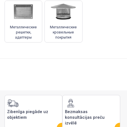
Металлические
Металлические
решетки,
кровельные
адаптеры
покрытия
Zibenīga piegāde uz
Bezmaksas
objektiem
konsultācijas preču
izvēlē