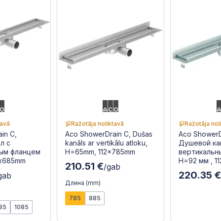
tavā
Ražotāja noliktavā
Ražotāja nol
in C,
Aco ShowerDrain C, Dušas
Aco ShowerD
л с
kanāls ar vertikālu atloku,
Душевой ка
ным фланцем
H=65mm, 112x785mm
вертикальн
0x685mm
H=92 мм , 1
210.51 €
/gab
220.35 
gab
Длина (mm)
785
885
85
1085