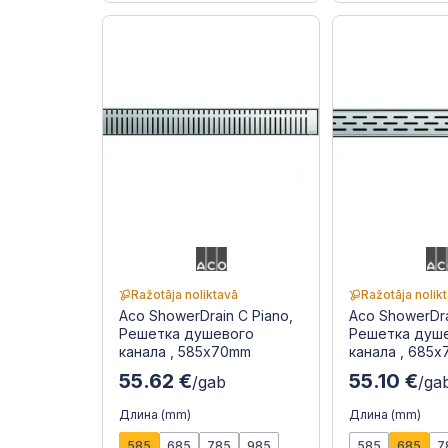
Ražotāja noliktavā
Ražotāja nolik
Aco ShowerDrain C Piano,
Aco ShowerDrai
Решетка душевого
Решетка душ
канала , 585x70mm
канала , 685
55.62 €
55.10 €
/gab
/ga
Длина (mm)
Длина (mm)
585
685
785
985
585
685
7