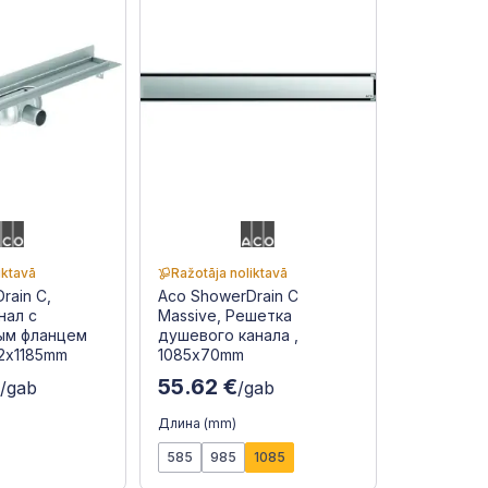
iktavā
Ražotāja noliktavā
rain C,
Aco ShowerDrain C
нал с
Massive, Решетка
ым фланцем
душевого канала ,
12x1185mm
1085x70mm
€
55.62 €
/gab
/gab
Длина (mm)
585
985
1085