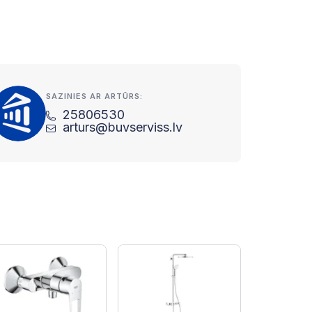
SAZINIES AR ARTŪRS:
25806530
arturs@buvserviss.lv