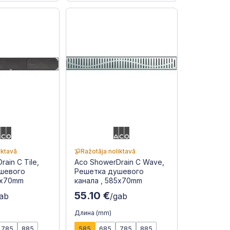
iktavā
Ražotāja noliktavā
ain C Tile,
Aco ShowerDrain C Wave,
шевого
Решетка душевого
5x70mm
канала , 585x70mm
55.10 €
gab
/gab
Длина (mm)
785
885
585
685
785
885