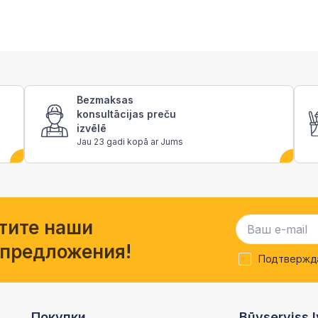
Bezmaksas
konsultācijas preču
izvēlē
Jau 23 gadi kopā ar Jums
тите наши
 предложения!
Подтвержда
Покупки
Būvserviss.l