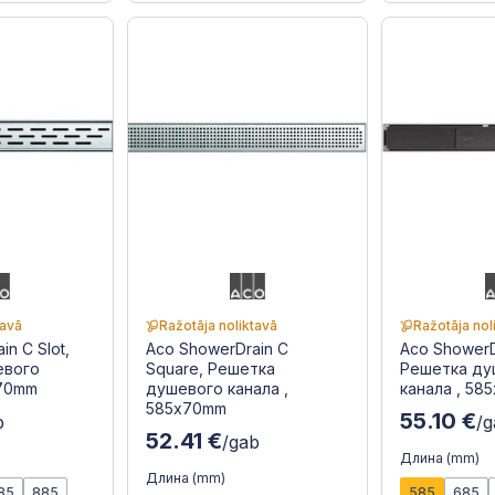
tavā
Ražotāja noliktavā
Ražotāja nol
n C Slot,
Aco ShowerDrain C
Aco ShowerDr
евого
Square, Решетка
Решетка ду
x70mm
душевого канала ,
канала , 58
585x70mm
55.10 €
b
/
52.41 €
/gab
Длина (mm)
Длина (mm)
85
885
585
685