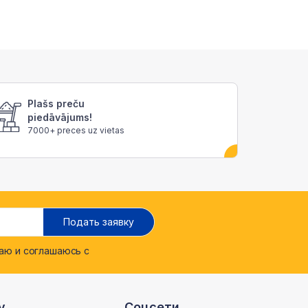
Plašs preču
piedāvājums!
7000+ preces uz vietas
Подать заявку
ю и соглашаюсь с
v
Соцсети