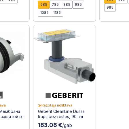
585
785
885
985
985
1085
1185
tavā
Ražotāja noliktavā
 Мембрана
Geberit CleanLine Dušas
с защитой от
traps bez restes, 90mm
183.08 €
/gab