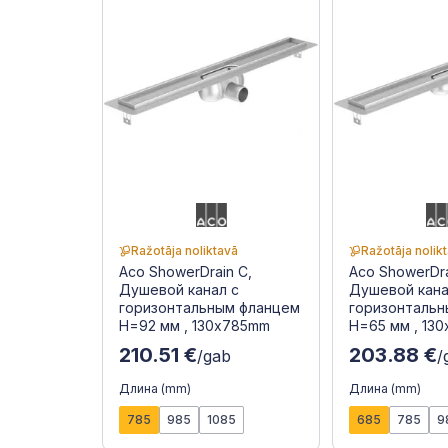
Ražotāja noliktavā
Ražotāja nolik
Aco ShowerDrain C,
Aco ShowerDra
Душевой канал с
Душевой кана
горизонтальным фланцем
горизонталь
H=92 мм , 130x785mm
H=65 мм , 13
210.51 €
203.88 €
/gab
/
Длина (mm)
Длина (mm)
785
985
1085
685
785
9