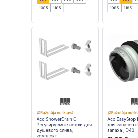
1085
1185
1085
1185
Ražotāja noliktavā
Ražotāja nolik
Aco ShowerDrain C
Aco EasyStop
Регулируемые ножки для
для каналов 
душевого слива,
запаха , D40
комплект