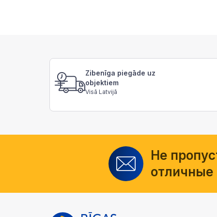
Zibenīga piegāde uz
objektiem
Visā Latvijā
Не пропус
отличные