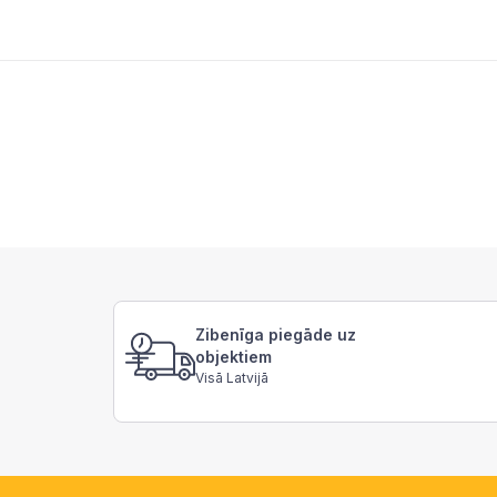
Zibenīga piegāde uz
objektiem
Visā Latvijā