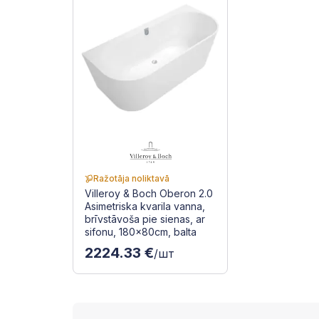
Ražotāja noliktavā
Villeroy & Boch Oberon 2.0
Asimetriska kvarila vanna,
brīvstāvoša pie sienas, ar
sifonu, 180x80cm, balta
2224.33 €
/шт