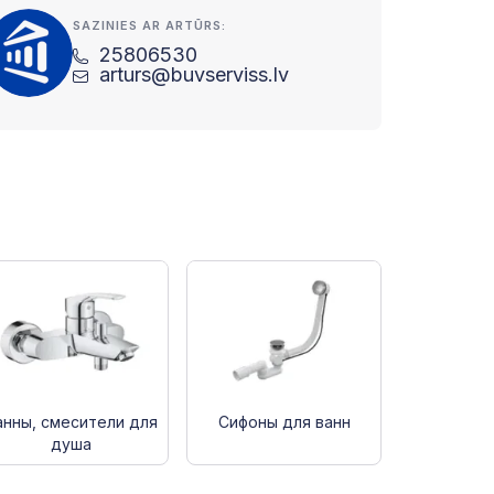
SAZINIES AR ARTŪRS:
25806530
arturs@buvserviss.lv
анны, смесители для
Сифоны для ванн
душа