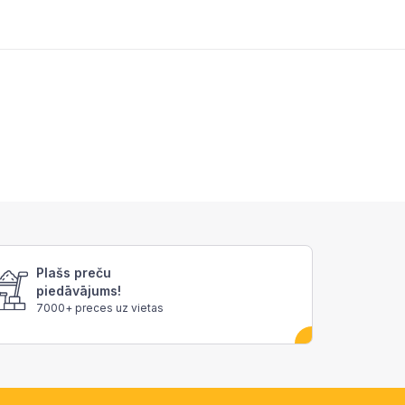
Plašs preču
piedāvājums!
7000+ preces uz vietas