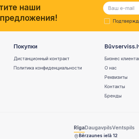
тите наши
 предложения!
Подтвержда
Покупки
Būvserviss.l
Дистанционный контракт
Бизнес клиента
Политика конфиденциальности
О нас
Реквизиты
Контакты
Бренды
Rīga
Daugavpils
Ventspils
Bērzaunes ielā 12