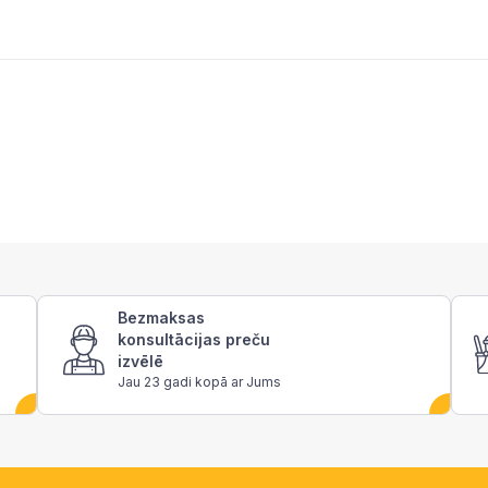
Bezmaksas
konsultācijas preču
izvēlē
Jau 23 gadi kopā ar Jums