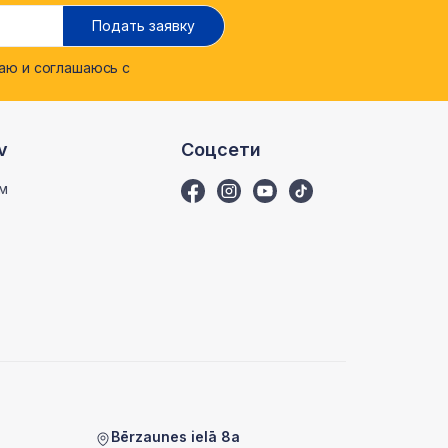
Подать заявку
ю и соглашаюсь с
v
Соцсети
м
Bērzaunes ielā 8a