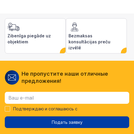
Zibenīga piegāde uz
Bezmaksas
objektiem
konsultācijas preču
izvēlē
Не пропустите наши отличные
предложения!
Подтверждаю и соглашаюсь с
Подать заявку