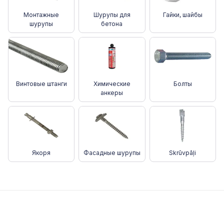
Монтажные
Шурупы для
Гайки, шайбы
шурупы
бетона
Винтовые штанги
Химические
Болты
анкеры
Якоря
Фасадные шурупы
Skrūvpāļi