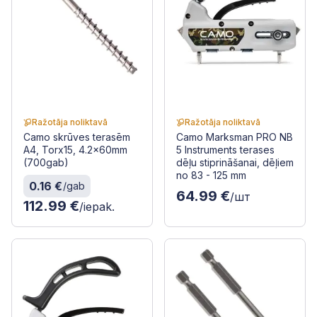
Ražotāja noliktavā
Ražotāja noliktavā
Camo skrūves terasēm
Camo Marksman PRO NB
A4, Torx15, 4.2x60mm
5 Instruments terases
(700gab)
dēļu stiprināšanai, dēļiem
no 83 - 125 mm
0.16 €
/gab
64.99 €
/шт
112.99 €
/iepak.