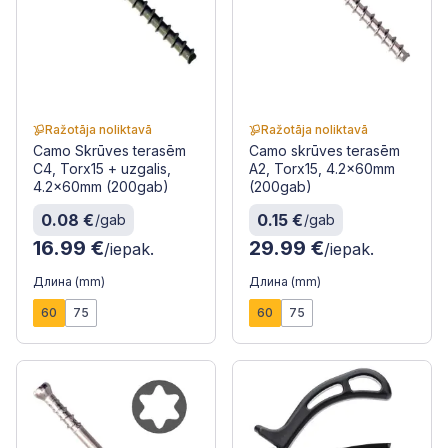
Ražotāja noliktavā
Ražotāja noliktavā
Camo Skrūves terasēm
Camo skrūves terasēm
C4, Torx15 + uzgalis,
A2, Torx15, 4.2x60mm
4.2x60mm (200gab)
(200gab)
0.08 €
0.15 €
/gab
/gab
16.99 €
29.99 €
/iepak.
/iepak.
Длина (mm)
Длина (mm)
60
75
60
75