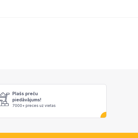
Plašs preču
piedāvājums!
7000+ preces uz vietas