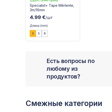
Доступно сразу
Specialist+ Tape Mērlente,
3m/16mm
4.99 €
/шт
Длина (mm)
3
5
8
Есть вопросы по
любому из
продуктов?
Смежные категории