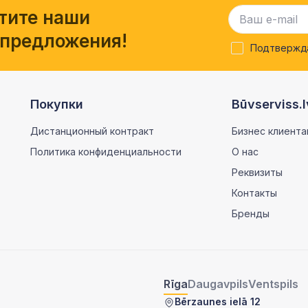
тите наши
 предложения!
Подтвержда
Покупки
Būvserviss.l
Дистанционный контракт
Бизнес клиента
Политика конфиденциальности
О нас
Реквизиты
Контакты
Бренды
Rīga
Daugavpils
Ventspils
Bērzaunes ielā 12