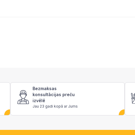
Bezmaksas
konsultācijas preču
izvēlē
Jau 23 gadi kopā ar Jums