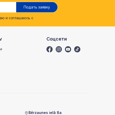
Подать заявку
ю и соглашаюсь с
v
Соцсети
м
Bērzaunes ielā 8a