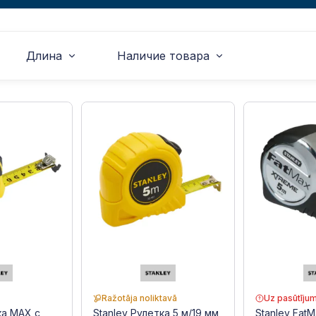
Длина
Наличие товара
Ražotāja noliktavā
Uz pasūtīju
ка MAX с
Stanley Рулетка 5 м/19 мм,
Stanley Fat