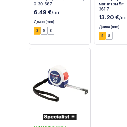
0-30-687
магнитом 5m,
36117
6.49 €
/шт
13.20 €
/ш
Длина (mm)
Длина (mm)
3
5
8
5
8