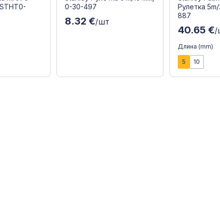
 STHT0-
0-30-497
Рулетка 5m/
887
8.32 €
/шт
40.65 €
т
/
Длина (mm)
5
10