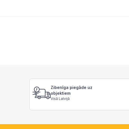
Zibenīga piegāde uz
objektiem
Visā Latvijā