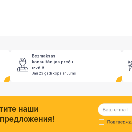
Bezmaksas
konsultācijas preču
izvēlē
Jau 23 gadi kopā ar Jums
тите наши
 предложения!
Подтвержда