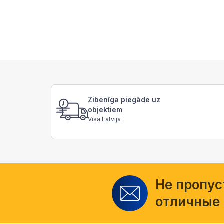
Zibenīga piegāde uz
objektiem
Visā Latvijā
Не пропус
отличные