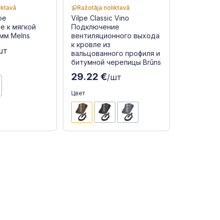
iktavā
Ražotāja noliktavā
ое
Vilpe Classic Vino
е к мягкой
Подключение
мм Melns
вентиляционного выхода
к кровле из
шт
вальцованного профиля и
битумной черепицы Brūns
29.22 €
/шт
Цвет