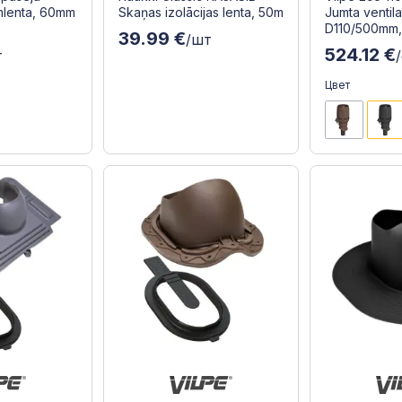
mlenta, 60mm
Skaņas izolācijas lenta, 50m
Jumta ventila
D110/500mm,
39.99 €
/шт
524.12 €
т
Цвет