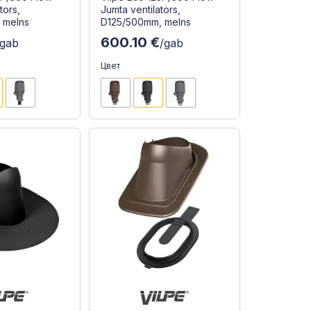
tors,
Jumta ventilators,
 melns
D125/500mm, melns
600.10 €
/gab
/gab
Цвет