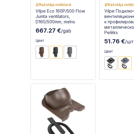
Ražotāja noliktavā
Ražotāja nolik
Vilpe Eco 160P/500 Flow
Vilpe Подклю
Jumta ventilators,
вентиляционн
D160/500mm, melns
к профилиров
металлическо
667.27 €
/gab
Pelēks
51.76 €
Цвет
/шт
Цвет