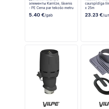
элементы Karnīze, lāsenis
caurspīdīga lī
- PE Cena par tekošo metru
x 25m
5.40 €
23.23 €
/gab
/ш