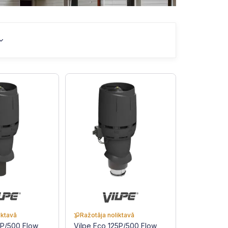
iktavā
Ražotāja noliktavā
0P/500 Flow
Vilpe Eco 125P/500 Flow