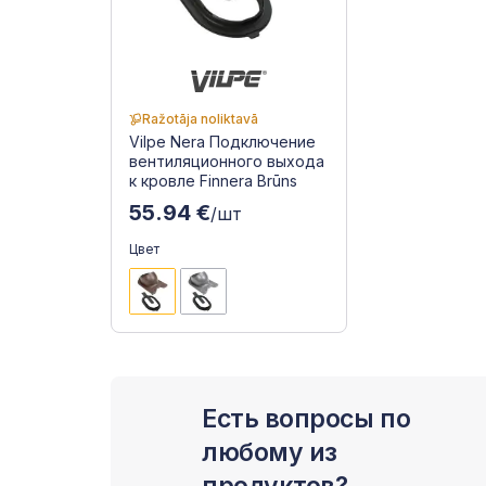
Ražotāja noliktavā
Vilpe Nera Подключение
вентиляционного выхода
к кровле Finnera Brūns
55.94 €
/шт
Цвет
Есть вопросы по
любому из