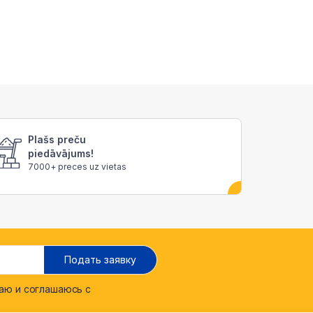
Plašs preču
piedāvājums!
7000+ preces uz vietas
Подать заявку
ю и соглашаюсь с