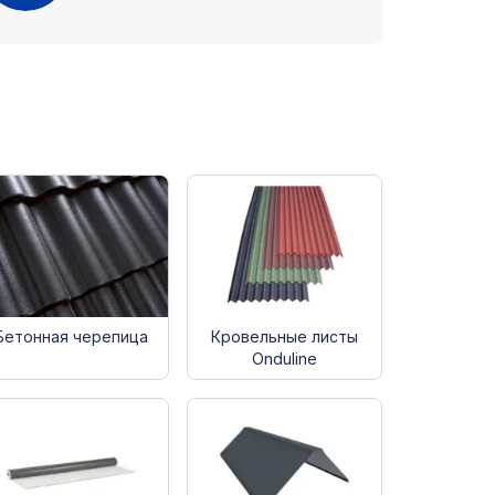
Бетонная чеpепица
Кровельные листы
Onduline