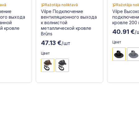
tavā
Ražotāja noliktavā
Ražotāja nol
чение
Vilpe Подключение
Vilpe Высок
ого выхода
вентиляционного выхода
подключени
анной
к волнистой
кровле 200 
й кровле
металлической кровле
40.91 €
/
Brūns
47.13 €
Цвет
/шт
Цвет