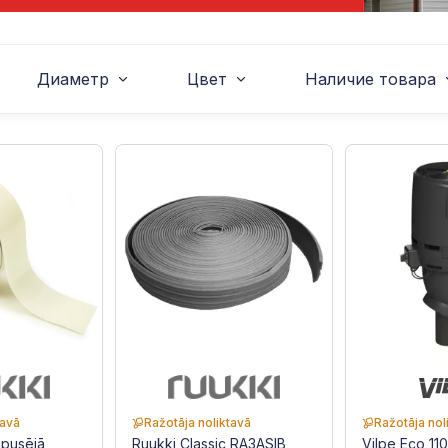
Диаметр
Цвет
Наличие товара
tavā
Ražotāja noliktavā
Ražotāja nol
npusējā
Ruukki Classic RA3ASIB
Vilpe Eco 11