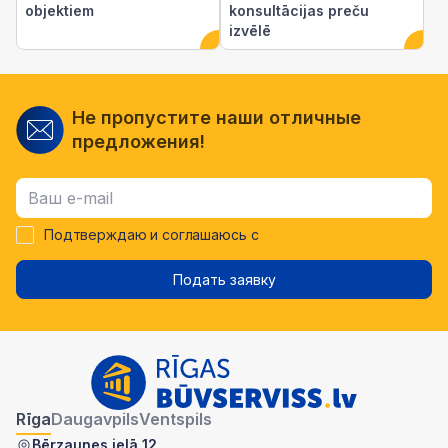
objektiem
konsultācijas preču
izvēlē
Не пропустите наши отличные
предложения!
Подтверждаю и соглашаюсь с
Подать заявку
Rīga
Daugavpils
Ventspils
Bērzaunes ielā 12