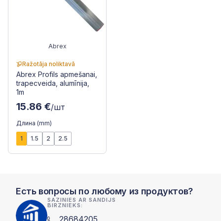
Abrex
Ražotāja noliktavā
Abrex Profils apmešanai,
trapecveida, alumīnija,
1m
15.86 €
/шт
Длина (mm)
1
1.5
2
2.5
Есть вопросы по любому из продуктов?
SAZINIES AR SANDIJS
BIRZNIEKS:
28684205