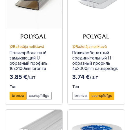
Ražotāja noliktavā
Ražotāja noliktavā
Поликарбонатный
Поликарбонатный
замыкающий U-
соединительный H-
образный профиль
образный профиль
16x2100mm bronza
4x2000mm caurspīdīgs
3.85 €
3.74 €
/шт
/шт
Тон
Тон
bronza
caurspīdīgs
bronza
caurspīdīgs