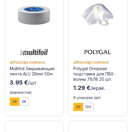
Ražotāja noliktavā
Ražotāja noliktavā
Multifoil Закрывающая
Polygal Опорная
лента ALU 28mm 50m
подставка для ПВХ-
волны 76/18 20 шт.
3.95 €
/шт
1.29 €
/iepak.
Ширина (см)
В упаковке (шт)
28
38
20
100