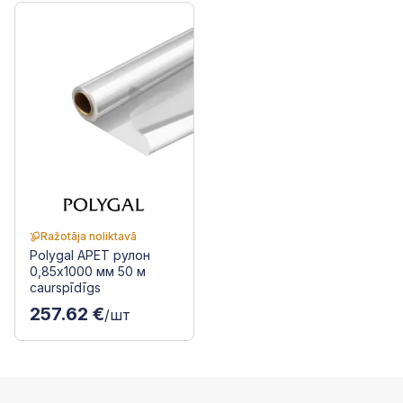
Ražotāja noliktavā
Polygal APET рулон
0,85x1000 мм 50 м
caurspīdīgs
257.62 €
/шт