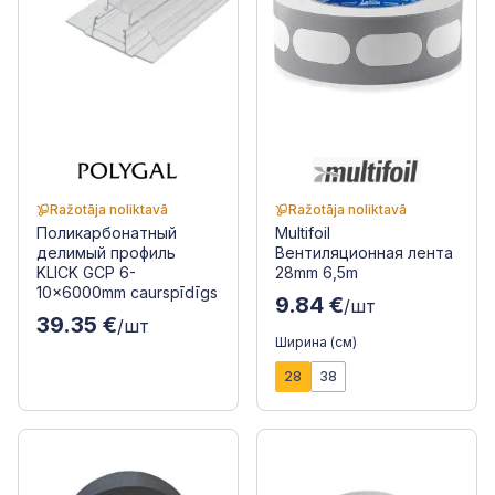
Ražotāja noliktavā
Ražotāja noliktavā
Поликарбонатный
Multifoil
делимый профиль
Вентиляционная лента
KLICK GCP 6-
28mm 6,5m
10x6000mm caurspīdīgs
9.84 €
/шт
39.35 €
/шт
Ширина (см)
28
38