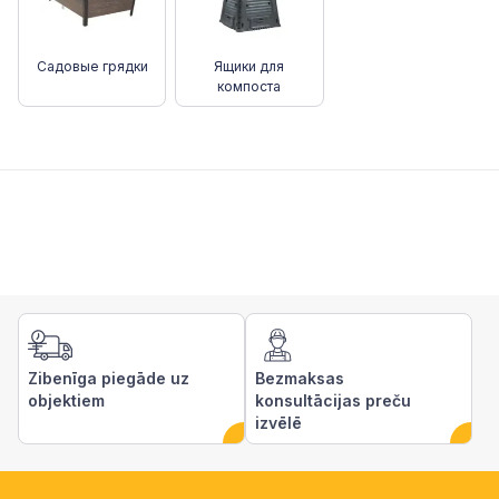
Садовые грядки
Ящики для
компоста
Zibenīga piegāde uz
Bezmaksas
objektiem
konsultācijas preču
izvēlē