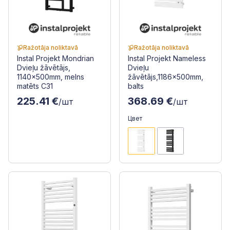
Ražotāja noliktavā
Ražotāja noliktavā
Instal Projekt Mondrian
Instal Projekt Nameless
Dvieļu žāvētājs,
Dvieļu
1140x500mm, melns
žāvētājs,1186x500mm,
matēts C31
balts
225.41 €
368.69 €
/шт
/шт
Цвет