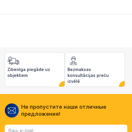
Zibenīga piegāde uz
Bezmaksas
objektiem
konsultācijas preču
izvēlē
Не пропустите наши отличные
предложения!