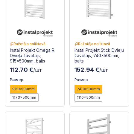
Ražotāja noliktavā
Ražotāja noliktavā
Instal Projekt Omega R
Instal Projekt Stick Dvieļu
Dvieļu žāvētājs,
žāvētājs, 740x500mm,
915x500mm, balts
balts
112.70 €
152.94 €
/шт
/шт
Размер
Размер
915x500mm
740x500mm
1173x500mm
1110x500mm