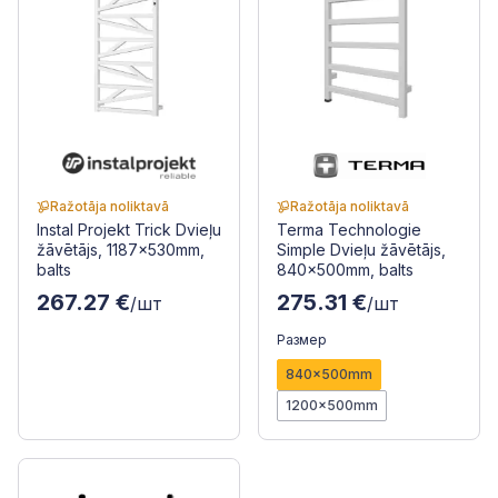
Ražotāja noliktavā
Ražotāja noliktavā
Instal Projekt Trick Dvieļu
Terma Technologie
žāvētājs, 1187x530mm,
Simple Dvieļu žāvētājs,
balts
840x500mm, balts
267.27 €
275.31 €
/шт
/шт
Размер
840x500mm
1200x500mm