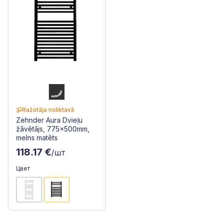
Ražotāja noliktavā
Zehnder Aura Dvieļu
žāvētājs, 775x500mm,
melns matēts
118.17 €
/шт
Цвет