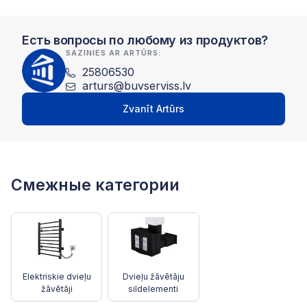
Есть вопросы по любому из продуктов?
SAZINIES AR ARTŪRS:
25806530
arturs@buvserviss.lv
Zvanīt Artūrs
Смежные категории
Elektriskie dvieļu
Dvieļu žāvētāju
žāvētāji
sildelementi