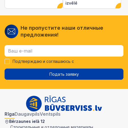
izvēlē
Не пропустите наши отличные
предложения!
Подтверждаю и соглашаюсь с
Подать заявку
Rīga
Daugavpils
Ventspils
Bērzaunes ielā 12
Строительные и отделочные материалы