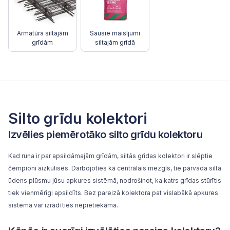
Armatūra siltajām
Sausie maisījumi
grīdām
siltajām grīdā
Silto grīdu kolektori
Izvēlies piemērotāko silto grīdu kolektoru
Kad runa ir par
apsildāmajām grīdām
, siltās grīdas kolektori ir slēptie
čempioni aizkulisēs. Darbojoties kā centrālais mezgls, tie pārvada siltā
ūdens plūsmu jūsu
apkures sistēmā
, nodrošinot, ka katrs grīdas stūrītis
tiek vienmērīgi apsildīts. Bez pareizā kolektora pat vislabākā apkures
sistēma var izrādīties nepietiekama.