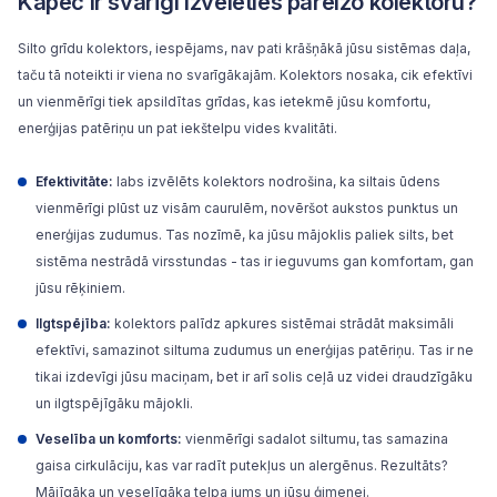
Kāpēc ir svarīgi izvēlēties pareizo kolektoru?
Silto grīdu kolektors, iespējams, nav pati krāšņākā jūsu sistēmas daļa,
taču tā noteikti ir viena no svarīgākajām. Kolektors nosaka, cik efektīvi
un vienmērīgi tiek apsildītas grīdas, kas ietekmē jūsu komfortu,
enerģijas patēriņu un pat iekštelpu vides kvalitāti.
Efektivitāte:
labs izvēlēts kolektors nodrošina, ka siltais ūdens
vienmērīgi plūst uz visām caurulēm, novēršot aukstos punktus un
enerģijas zudumus. Tas nozīmē, ka jūsu mājoklis paliek silts, bet
sistēma nestrādā virsstundas - tas ir ieguvums gan komfortam, gan
jūsu rēķiniem.
Ilgtspējība:
kolektors palīdz apkures sistēmai strādāt maksimāli
efektīvi, samazinot siltuma zudumus un enerģijas patēriņu. Tas ir ne
tikai izdevīgi jūsu maciņam, bet ir arī solis ceļā uz videi draudzīgāku
un ilgtspējīgāku mājokli.
Veselība un komforts:
vienmērīgi sadalot siltumu, tas samazina
gaisa cirkulāciju, kas var radīt putekļus un alergēnus. Rezultāts?
Mājīgāka un veselīgāka telpa jums un jūsu ģimenei.