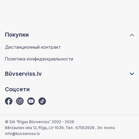
Покупки
Дистанционный контракт
Политика конфиденциальности
Būvserviss.lv
Соцсети
© SIA “Rīgas Būvserviss” 2002 - 2026
Bērzaunes iela 12, Rīga, LV-1039
, Тел.:
67553928
, Эл. почта:
info@buvserviss.lv