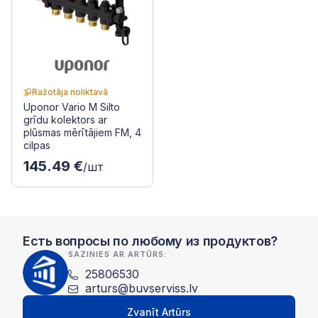
Ražotāja noliktavā
Uponor Vario M Silto
grīdu kolektors ar
plūsmas mērītājiem FM, 4
cilpas
145.49 €
/шт
Есть вопросы по любому из продуктов?
SAZINIES AR ARTŪRS:
25806530
arturs@buvserviss.lv
Zvanīt Artūrs