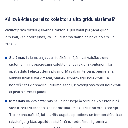
Kā izvēlēties pareizo kolektoru silto grīdu sistēmai?
Paturot prātā dažus galvenos faktorus, jūs varat pieņemt gudru
lēmumu, kas nodrošinās, ka jūsu sistēma darbojas nevainojami un
efektīvi.
Sistēmas lielums un jauda:
lielākām mājām vai vairāku zonu
sistēmām ir nepieciešami kolektori ar vairākiem kontūriem, lai
apstrādātu lielāku ūdens plūsmu. Mazākām telpām, piemēram,
vannas istabai vai virtuvei, pietiek ar vienkāršu kolektoru. Lai
nodrošinātu vienmērīgu siltuma sadali, ir svarīgi saskaņot kolektoru
ar jūsu sistēmas jaudu.
Materiāls un kvalitāte:
misiņa un nerūsējošā tērauda kolektori bieži
vien ir zelta standarts, kas nodrošina lielisku izturību pret koroziju.
Tie ir konstruēti tā, lai izturētu augstu spiedienu un temperatūru, kas
raksturīga grīdas apsildes sistēmām, nodrošinot ilgtermiņa