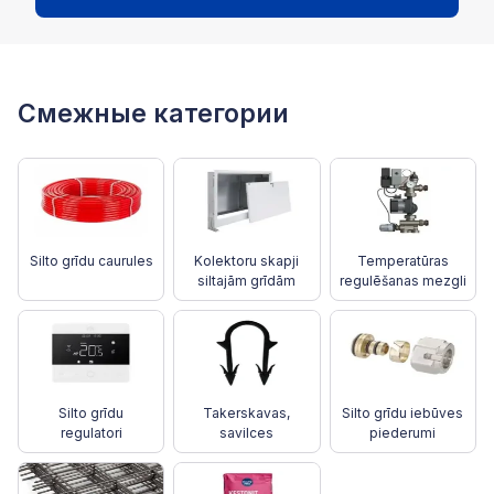
Смежные категории
Silto grīdu caurules
Kolektoru skapji
Temperatūras
siltajām grīdām
regulēšanas mezgli
Silto grīdu
Takerskavas,
Silto grīdu iebūves
regulatori
savilces
piederumi