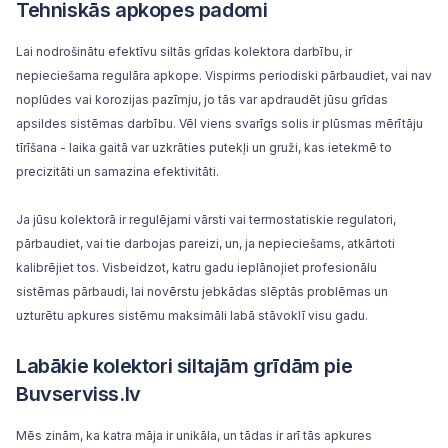
Tehniskās apkopes padomi
Lai nodrošinātu efektīvu siltās grīdas kolektora darbību, ir
nepieciešama regulāra apkope. Vispirms periodiski pārbaudiet, vai nav
noplūdes vai korozijas pazīmju, jo tās var apdraudēt jūsu grīdas
apsildes sistēmas darbību. Vēl viens svarīgs solis ir plūsmas mērītāju
tīrīšana - laika gaitā var uzkrāties putekļi un gruži, kas ietekmē to
precizitāti un samazina efektivitāti.
Ja jūsu kolektorā ir regulējami vārsti vai termostatiskie regulatori,
pārbaudiet, vai tie darbojas pareizi, un, ja nepieciešams, atkārtoti
kalibrējiet tos. Visbeidzot, katru gadu ieplānojiet profesionālu
sistēmas pārbaudi, lai novērstu jebkādas slēptās problēmas un
uzturētu apkures sistēmu maksimāli labā stāvoklī visu gadu.
Labākie kolektori siltajām grīdām pie
Buvserviss.lv
Mēs zinām, ka katra māja ir unikāla, un tādas ir arī tās apkures