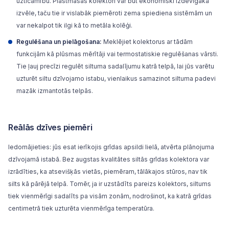
uzticamību. Plastmasas kolektori var būt ekonomiski izdevīgāka
izvēle, taču tie ir vislabāk piemēroti zema spiediena sistēmām un
var nekalpot tik ilgi kā to metāla kolēģi.
Regulēšana un pielāgošana:
Meklējiet kolektorus ar tādām
funkcijām kā plūsmas mērītāji vai termostatiskie regulēšanas vārsti.
Tie ļauj precīzi regulēt siltuma sadalījumu katrā telpā, lai jūs varētu
uzturēt siltu dzīvojamo istabu, vienlaikus samazinot siltuma padevi
mazāk izmantotās telpās.
Reālās dzīves piemēri
Iedomājieties: jūs esat ierīkojis grīdas apsildi lielā, atvērta plānojuma
dzīvojamā istabā. Bez augstas kvalitātes siltās grīdas kolektora var
izrādīties, ka atsevišķās vietās, piemēram, tālākajos stūros, nav tik
silts kā pārējā telpā. Tomēr, ja ir uzstādīts pareizs kolektors, siltums
tiek vienmērīgi sadalīts pa visām zonām, nodrošinot, ka katrā grīdas
centimetrā tiek uzturēta vienmērīga temperatūra.