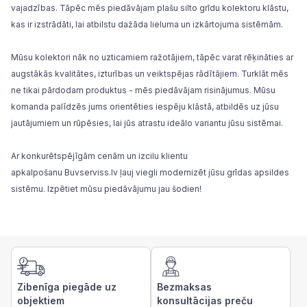
vajadzības. Tāpēc mēs piedāvājam plašu silto grīdu kolektoru klāstu,
kas ir izstrādāti, lai atbilstu dažāda lieluma un izkārtojuma sistēmām.
Mūsu kolektori nāk no uzticamiem ražotājiem, tāpēc varat rēķināties ar
augstākās kvalitātes, izturības un veiktspējas rādītājiem. Turklāt mēs
ne tikai pārdodam produktus - mēs piedāvājam risinājumus. Mūsu
komanda palīdzēs jums orientēties iespēju klāstā, atbildēs uz jūsu
jautājumiem un rūpēsies, lai jūs atrastu ideālo variantu jūsu sistēmai.
Ar konkurētspējīgām cenām un izcilu klientu
apkalpošanu
Buvserviss.lv
ļauj viegli modernizēt jūsu grīdas apsildes
sistēmu. Izpētiet mūsu piedāvājumu jau šodien!
Zibenīga piegāde uz
Bezmaksas
objektiem
konsultācijas preču