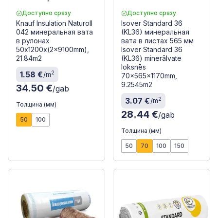
Доступно сразу
Доступно сразу
Knauf Insulation Naturoll
Isover Standard 36
042 минеральная вата
(KL36) минеральная
в рулонах
вата в листах 565 мм
50x1200x(2x9100mm),
Isover Standard 36
21.84m2
(KL36) minerālvate
loksnēs
2
1.58 €
/m
70x565x1170mm,
9.2545m2
34.50 €
/gab
2
3.07 €
/m
Толщина (мм)
28.44 €
/gab
50
100
Толщина (мм)
50
70
100
150