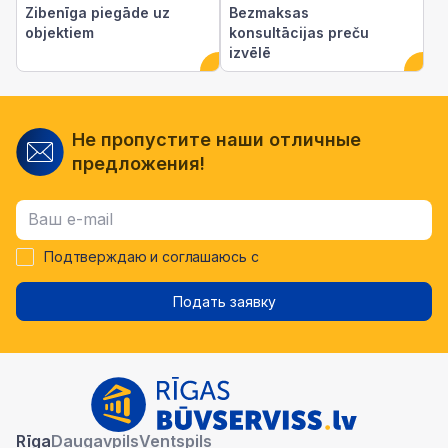
Zibenīga piegāde uz
Bezmaksas
objektiem
konsultācijas preču
izvēlē
Не пропустите наши отличные
предложения!
Подтверждаю и соглашаюсь с
Подать заявку
Rīga
Daugavpils
Ventspils