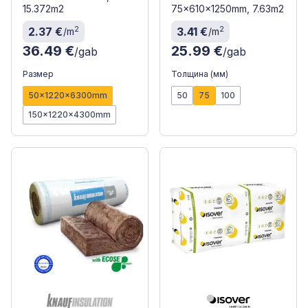
15.372m2
75x610x1250mm, 7.63m2
2
2
2.37 €
3.41 €
/m
/m
36.49 €
25.99 €
/gab
/gab
Размер
Толщина (мм)
50x1220x6300mm
50
75
100
150x1220x4300mm