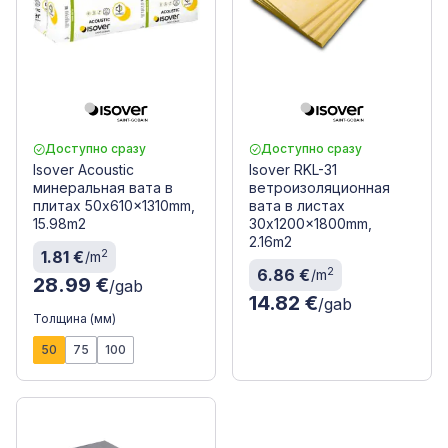
Доступно сразу
Доступно сразу
Isover Acoustic
Isover RKL-31
минеральная вата в
ветроизоляционная
плитах 50x610x1310mm,
вата в листах
15.98m2
30x1200x1800mm,
2.16m2
2
1.81 €
/m
2
6.86 €
/m
28.99 €
/gab
14.82 €
/gab
Толщина (мм)
50
75
100