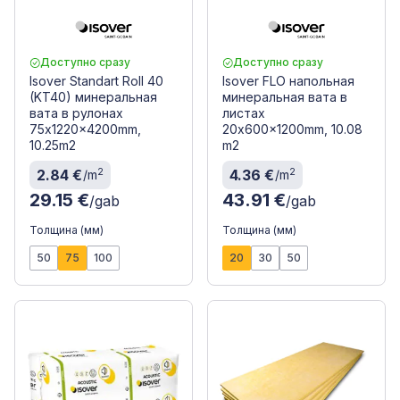
Доступно сразу
Доступно сразу
Isover Standart Roll 40
Isover FLO напольная
(KT40) минеральная
минеральная вата в
вата в рулонах
листах
75x1220x4200mm,
20x600x1200mm, 10.08
10.25m2
m2
2
2
2.84 €
4.36 €
/m
/m
29.15 €
43.91 €
/gab
/gab
Толщина (мм)
Толщина (мм)
50
75
100
20
30
50