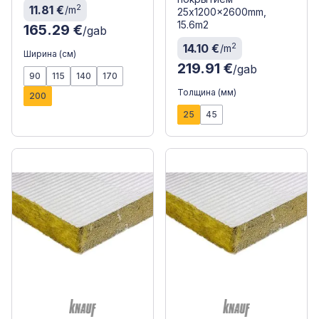
2
11.81 €
/m
25x1200x2600mm,
15.6m2
165.29 €
/gab
2
14.10 €
/m
Ширина (см)
219.91 €
/gab
90
115
140
170
Толщина (мм)
200
25
45