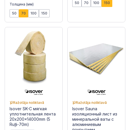
50
70
100
150
Толщина (мм)
50
70
100
150
Ražotāja noliktavā
Ražotāja noliktavā
Isover SK-C мягкая
Isover Sauna
уплотнительная лента
изоляционный лист из
20x200x14000mm (5
минеральной ваты с
Ruļļi-70m)
алюминиевым
покрытием