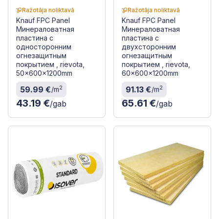
Ražotāja noliktavā
Ražotāja noliktavā
Knauf FPC Panel
Knauf FPC Panel
Минераловатная
Минераловатная
пластина с
пластина с
односторонним
двухсторонним
огнезащитным
огнезащитным
покрытием , rievota,
покрытием , rievota,
50x600x1200mm
60x600x1200mm
2
2
59.99 €
91.13 €
/m
/m
43.19 €
65.61 €
/gab
/gab