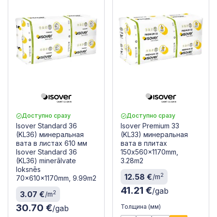
Доступно сразу
Доступно сразу
Isover Standard 36
Isover Premium 33
(KL36) минеральная
(KL33) минеральная
вата в листах 610 мм
вата в плитах
Isover Standard 36
150x560x1170mm,
(KL36) minerālvate
3.28m2
loksnēs
2
12.58 €
/m
70x610x1170mm, 9.99m2
41.21 €
/gab
2
3.07 €
/m
30.70 €
Толщина (мм)
/gab