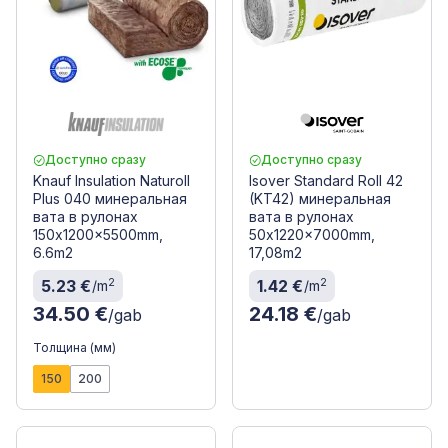
Доступно сразу
Доступно сразу
Knauf Insulation Naturoll
Isover Standard Roll 42
Plus 040 минеральная
(KT42) минеральная
вата в рулонах
вата в рулонах
150x1200x5500mm,
50x1220x7000mm,
6.6m2
17,08m2
2
2
5.23 €
1.42 €
/m
/m
34.50 €
24.18 €
/gab
/gab
Толщина (мм)
150
200