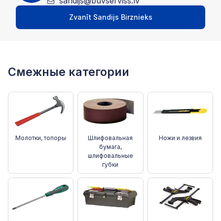
sandijs@buvserviss.lv
Zvanīt Sandijs Birznieks
Смежные категории
Молотки, топоры
Шлифовальная
Ножи и лезвия
бумага,
шлифовальные
губки