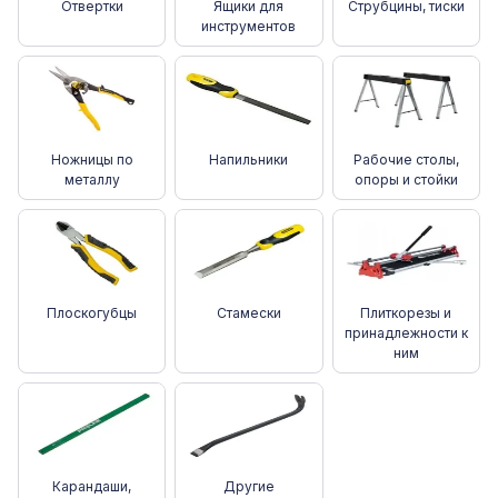
Отвертки
Ящики для
Струбцины, тиски
инструментов
Ножницы по
Напильники
Рабочие столы,
металлу
опоры и стойки
Плоскогубцы
Стамески
Плиткорезы и
принадлежности к
ним
Карандаши,
Другие