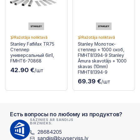
Ražotāja noliktavā
Ražotāja noliktavā
Stanley FatMax TR75
Stanley Молоток-
Степлер
степлер + 1000 скоб,
универсальный 6in1,
FMHT81394-9 Stanley
FMHT6-70868
Āmura skavotājs + 1000
skavas (10mm)
42.90 €
/шт
FMHT81394-9
69.39 €
/шт
Есть вопросы по любому из продуктов?
SAZINIES AR SANDIJS
BIRZNIEKS:
28684205
sandijs@buvserviss.lv