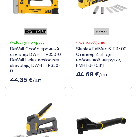
Доступно сразу
Uz pasūtījumu
DeWalt Особо прочный
Stanley FatMax 6-TR400
степлер DWHTTR350-0
Степлер 4in1, для
DeWalt Lielas noslodzes
небольшой нагрузки,
skavotājs, DWHTTR350-
FMHT6-70411
0
44.69 €
/шт
44.35 €
/шт