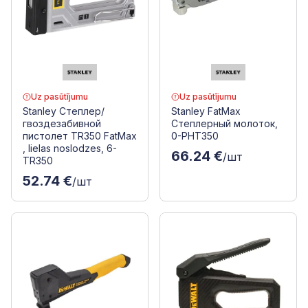
Uz pasūtījumu
Uz pasūtījumu
Stanley Степлер/
Stanley FatMax
гвоздезабивной
Степлерный молоток,
пистолет TR350 FatMax
0-PHT350
, lielas noslodzes, 6-
66.24 €
/шт
TR350
52.74 €
/шт