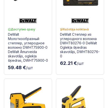
Доступно сразу
Ražotāja noliktavā
DeWalt
DeWalt Степлер из
Молоткообразный
углеродного волокна
степлер, углеродное
DWHT80276-0 DeWalt
волокно DWHT75900-0
Oglekļa šķiedras
DeWalt Āmurveida
skavotājs, DWHT80276-
skavotājs, oglekļa
0
šķiedras, DWHT75900-0
62.21 €
/шт
59.48 €
/шт