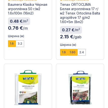
Baumera Klasika Чёрная
Tenax ORTOCLIMA
агроплёнка 50 г/м2
Белая агроплёнка 17 г/
1.6x100m (16m2)
м2 Tenax Ortoclima Balta
agroplēve 17 g/m2
2
0.48 €
/m
1.60x5m (8m2)
0.76 €
/m
2
0.27 €
/m
2.15 €
Ширина (м)
/gab
1.6
3.2
Ширина (м)
1.6
1.60
2.4