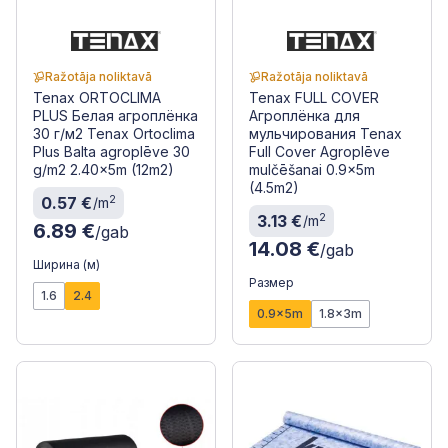
Ražotāja noliktavā
Ražotāja noliktavā
Tenax ORTOCLIMA
Tenax FULL COVER
PLUS Белая агроплёнка
Агроплёнка для
30 г/м2 Tenax Ortoclima
мульчирования Tenax
Plus Balta agroplēve 30
Full Cover Agroplēve
g/m2 2.40x5m (12m2)
mulčēšanai 0.9x5m
(4.5m2)
2
0.57 €
/m
2
3.13 €
/m
6.89 €
/gab
14.08 €
/gab
Ширина (м)
Размер
1.6
2.4
0.9x5m
1.8x3m