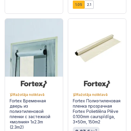
1.05
2.1
Ražotāja noliktavā
Ražotāja noliktavā
Fortex Временная
Fortex Полиэтиленовая
дверь из
пленка прозрачная
полиэтиленовой
Fortex Polietilēna Plēve
пленки с застежкой
0.100mm caurspīdīga,
«молния» 1x2.3m
3x50m, 150m2
(2.3m2)
2