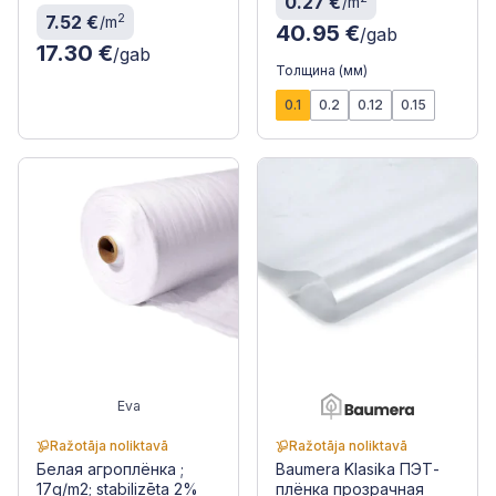
0.27 €
/m
2
7.52 €
/m
40.95 €
/gab
17.30 €
/gab
Толщина (мм)
0.1
0.2
0.12
0.15
Eva
Ražotāja noliktavā
Ražotāja noliktavā
Белая агроплёнка ;
Baumera Klasika ПЭТ-
17g/m2; stabilizēta 2%
плёнка прозрачная