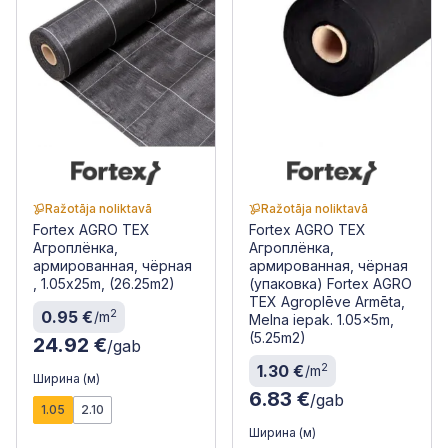
Ražotāja noliktavā
Ražotāja noliktavā
Fortex AGRO TEX
Fortex AGRO TEX
Агроплёнка,
Агроплёнка,
армированная, чёрная
армированная, чёрная
, 1.05x25m, (26.25m2)
(упаковка) Fortex AGRO
TEX Agroplēve Armēta,
2
0.95 €
/m
Melna iepak. 1.05x5m,
(5.25m2)
24.92 €
/gab
2
1.30 €
/m
Ширина (м)
6.83 €
/gab
1.05
2.10
Ширина (м)