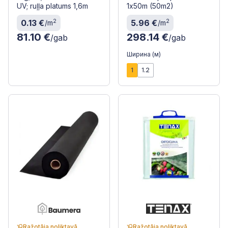
UV; ruļļa platums 1,6m
1x50m (50m2)
2
2
0.13 €
5.96 €
/m
/m
81.10 €
298.14 €
/gab
/gab
Ширина (м)
1
1.2
Ražotāja noliktavā
Ražotāja noliktavā