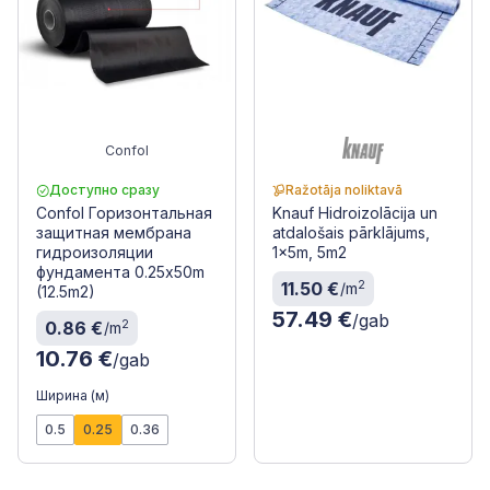
Confol
Доступно сразу
Ražotāja noliktavā
Confol Горизонтальная
Knauf Hidroizolācija un
защитная мембрана
atdalošais pārklājums,
гидроизоляции
1x5m, 5m2
фундамента 0.25x50m
2
11.50 €
/m
(12.5m2)
57.49 €
/gab
2
0.86 €
/m
10.76 €
/gab
Ширина (м)
0.5
0.25
0.36