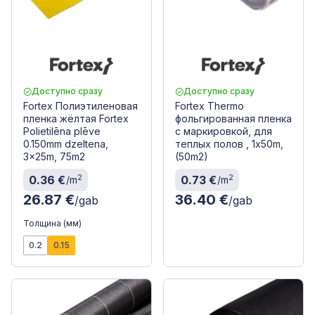
Доступно сразу
Доступно сразу
Fortex Полиэтиленовая
Fortex Thermo
пленка жёлтая Fortex
фольгированная пленка
Polietilēna plēve
с маркировкой, для
0.150mm dzeltena,
теплых полов , 1x50m,
3x25m, 75m2
(50m2)
2
2
0.36 €
0.73 €
/m
/m
26.87 €
36.40 €
/gab
/gab
Толщина (мм)
0.2
0.15