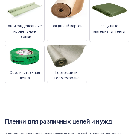
Антиконденсатные
Защитный картон
Защитные
кровельные
материалы, тенты
пленки
Соединительная
Геотекстиль,
лента
геомембрана
Пленки для различных целей и нужд
В
интернет-магазине Buvserviss.lv
можно найти пленки, которые