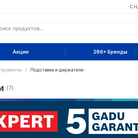
С 
Акции
286+ Бренды
струменты
Подставки и держатели
и
(7)