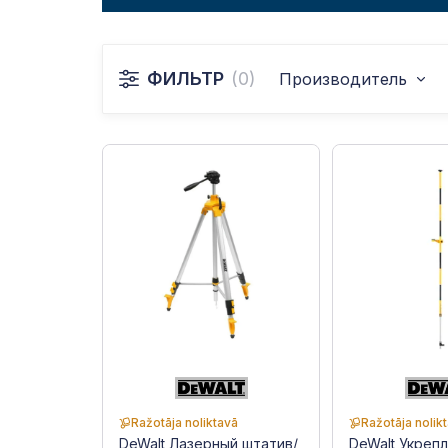
ФИЛЬТР
(0)
Производитель
Ražotāja noliktavā
Ražotāja nolik
DeWalt Лазерный штатив/
DeWalt Укреп