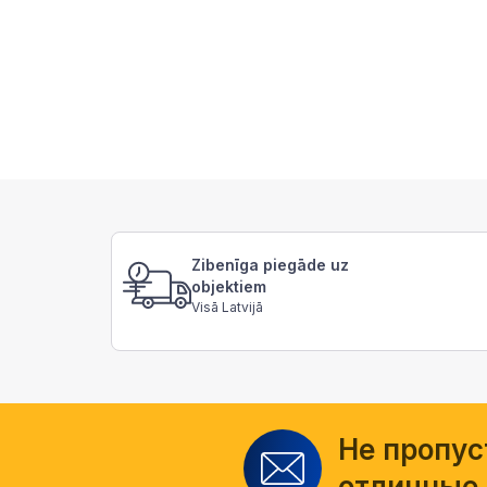
Zibenīga piegāde uz
objektiem
Visā Latvijā
Не пропус
отличные