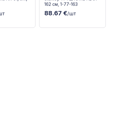
162 см, 1-77-163
88.67 €
шт
/шт