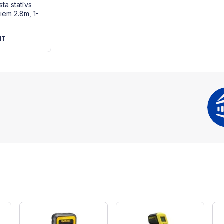
sta statīvs
iem 2.8m, 1-
шт