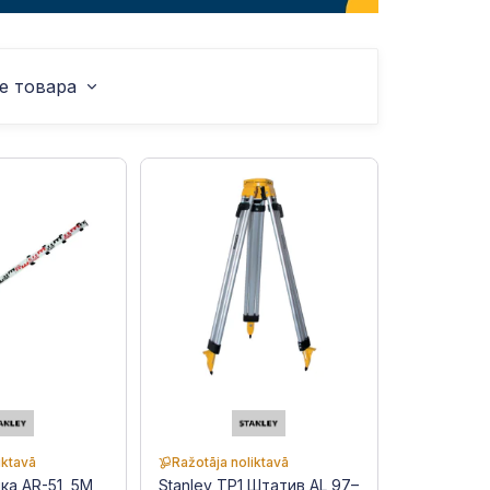
е товара
iktavā
Ražotāja noliktavā
ка AR-51, 5M,
Stanley TP1 Штатив AL 97–