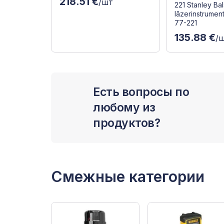
218.51 €
/шт
221 Stanley Bal
lāzerinstrument
77-221
135.88 €
/
Есть вопросы по
любому из
продуктов?
Смежные категории