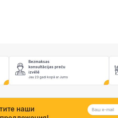
Bezmaksas
konsultācijas preču
izvēlē
Jau 23 gadi kopā ar Jums
тите наши
 предложения!