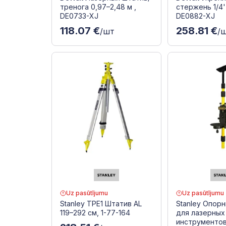
тренога 0,97–2,48 м ,
стержень 1/4''
DE0733-XJ
DE0882-XJ
118.07 €
258.81 €
/шт
/
Uz pasūtījumu
Uz pasūtījumu
Stanley TPE1 Штатив AL
Stanley Опор
119–292 см, 1-77-164
для лазерных
инструментов 