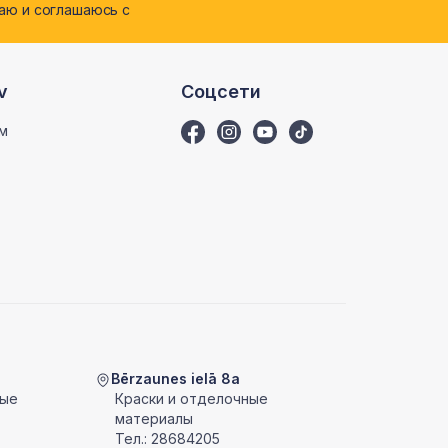
ю и соглашаюсь с
v
Соцсети
м
Bērzaunes ielā 8a
ные
Краски и отделочные
материалы
Тел.:
28684205