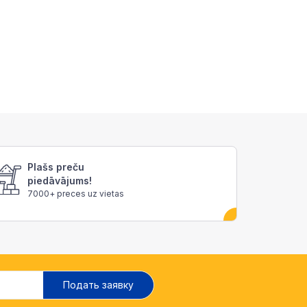
Plašs preču
piedāvājums!
7000+ preces uz vietas
Подать заявку