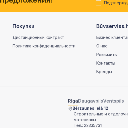
Подтвержда
Покупки
Būvserviss.l
Дистанционный контракт
Бизнес клиента
Политика конфиденциальности
О нас
Реквизиты
Контакты
Бренды
Rīga
Daugavpils
Ventspils
Bērzaunes ielā 12
Строительные и отделоч
материалы
Тел.:
22335731