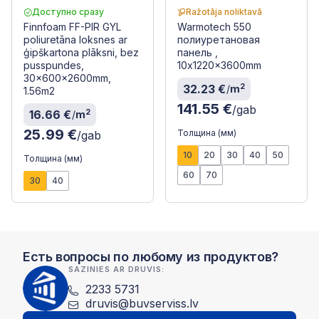
Доступно сразу
Ražotāja noliktavā
Finnfoam FF-PIR GYL
Warmotech 550
poliuretāna loksnes ar
полиуретановая
ģipškartona plāksni, bez
панель ,
pusspundes,
10x1220x3600mm
30x600x2600mm,
2
32.23 €
/
m
1.56m2
141.55 €
/gab
2
16.66 €
/
m
25.99 €
Толщина (мм)
/gab
10
20
30
40
50
Толщина (мм)
60
70
30
40
Есть вопросы по любому из продуктов?
SAZINIES AR DRUVIS:
2233 5731
druvis@buvserviss.lv