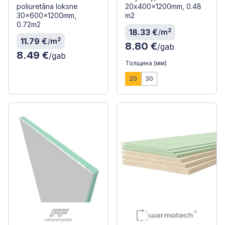
poliuretāna loksne
20x400x1200mm, 0.48
30x600x1200mm,
m2
0.72m2
2
18.33 €
/
m
2
11.79 €
/
m
8.80 €
/gab
8.49 €
/gab
Толщина (мм)
20
30