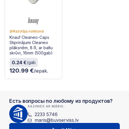
Ražotāja noliktavā
Knauf Cleaneo-Caps
Stiprinājumi Cleaneo
plāksnēm, 8 R, ar baltu
skrūvi, 16mm (500gab)
0.24 €
/gab
120.99 €
/iepak.
Есть вопросы по любому из продуктов?
SAZINIES AR MĀRIS:
2233 5746
maris@buvserviss.lv