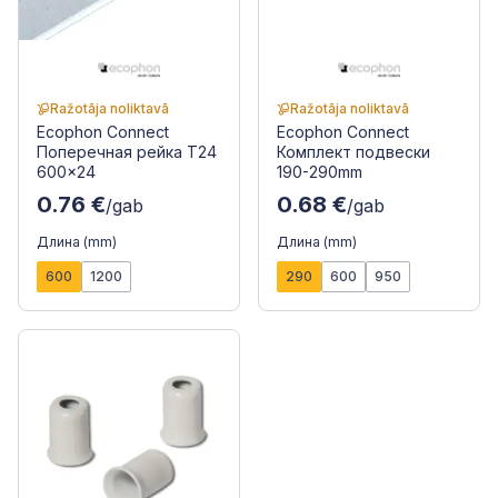
Ražotāja noliktavā
Ražotāja noliktavā
Ecophon Connect
Ecophon Connect
Поперечная рейка T24
Комплект подвески
600x24
190-290mm
0.76 €
0.68 €
/gab
/gab
Длина (mm)
Длина (mm)
600
1200
290
600
950