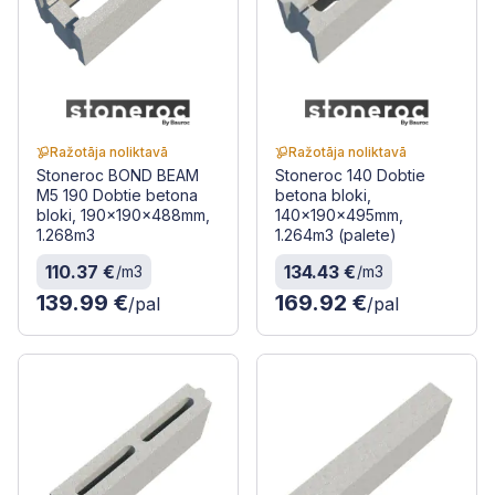
Ražotāja noliktavā
Ražotāja noliktavā
Stoneroc BOND BEAM
Stoneroc 140 Dobtie
M5 190 Dobtie betona
betona bloki,
bloki, 190x190x488mm,
140x190x495mm,
1.268m3
1.264m3 (palete)
110.37 €
134.43 €
/m3
/m3
139.99 €
169.92 €
/pal
/pal