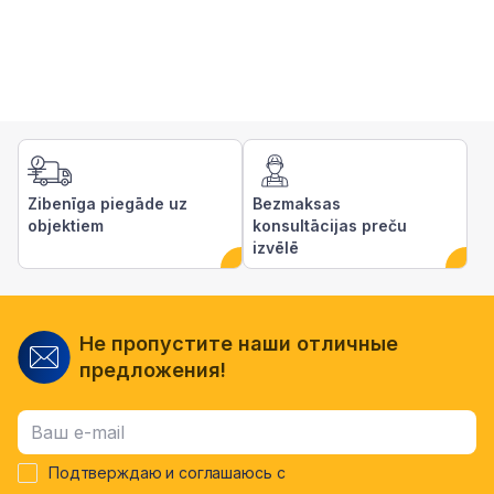
Zibenīga piegāde uz
Bezmaksas
objektiem
konsultācijas preču
izvēlē
Не пропустите наши отличные
предложения!
Подтверждаю и соглашаюсь с