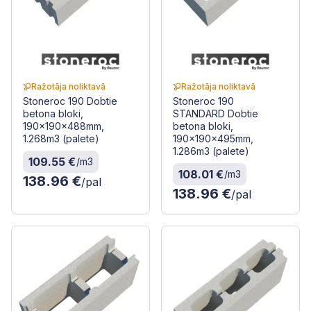
Ražotāja noliktavā
Ražotāja noliktavā
Stoneroc 190 Dobtie
Stoneroc 190
betona bloki,
STANDARD Dobtie
190x190x488mm,
betona bloki,
1.268m3 (palete)
190x190x495mm,
1.286m3 (palete)
109.55 €
/m3
108.01 €
/m3
138.96 €
/pal
138.96 €
/pal