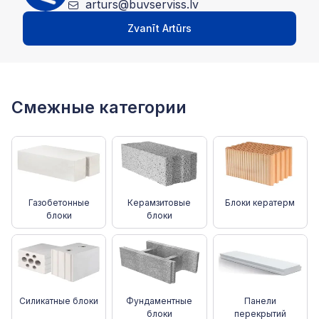
arturs@buvserviss.lv
Zvanīt Artūrs
Смежные категории
Газобетонные
Керамзитовые
Блоки кератерм
блоки
блоки
Силикатные блоки
Фундаментные
Панели
блоки
перекрытий