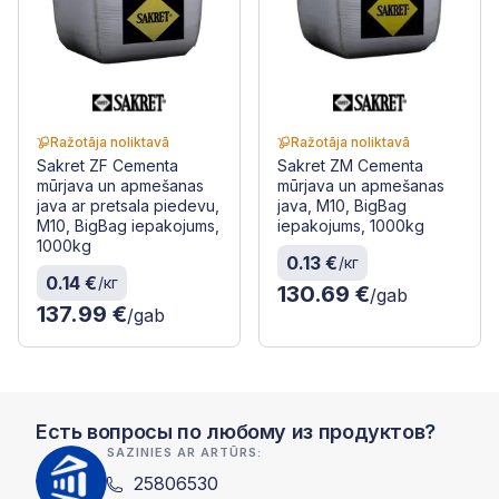
Ražotāja noliktavā
Ražotāja noliktavā
Sakret ZF Cementa
Sakret ZM Cementa
mūrjava un apmešanas
mūrjava un apmešanas
java ar pretsala piedevu,
java, M10, BigBag
M10, BigBag iepakojums,
iepakojums, 1000kg
1000kg
0.13 €
/кг
0.14 €
/кг
130.69 €
/gab
137.99 €
/gab
Есть вопросы по любому из продуктов?
SAZINIES AR ARTŪRS:
25806530