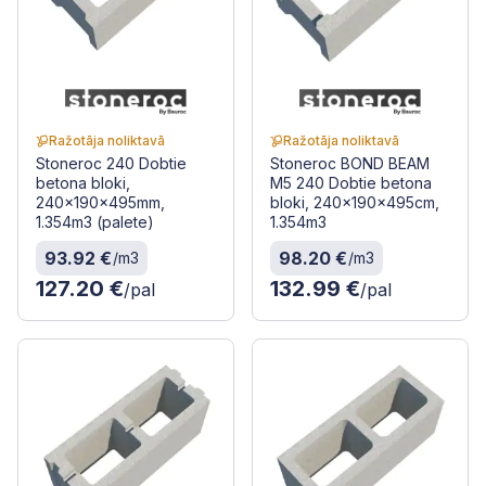
Ražotāja noliktavā
Ražotāja noliktavā
Stoneroc 240 Dobtie
Stoneroc BOND BEAM
betona bloki,
M5 240 Dobtie betona
240x190x495mm,
bloki, 240x190x495cm,
1.354m3 (palete)
1.354m3
93.92 €
98.20 €
/m3
/m3
127.20 €
132.99 €
/pal
/pal