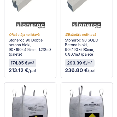
Ražotāja noliktavā
Ražotāja noliktavā
Stoneroc 90 Dobtie
Stoneroc 90 SOLID
betona bloki,
Betona bloki,
90x190x495mm, 1.218m3
90x190x590mm,
(palete)
0.807m3 (palete)
174.85 €
293.39 €
/m3
/m3
213.12 €
236.80 €
/pal
/pal