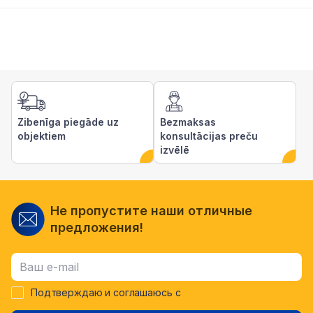
Zibenīga piegāde uz
Bezmaksas
objektiem
konsultācijas preču
izvēlē
Не пропустите наши отличные
предложения!
Подтверждаю и соглашаюсь с