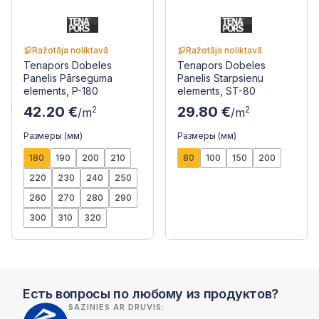
Ražotāja noliktavā
Ražotāja noliktavā
Tenapors Dobeles
Tenapors Dobeles
Panelis Pārseguma
Panelis Starpsienu
elements, P-180
elements, ST-80
42.20 €
29.80 €
2
2
/m
/m
Размеры (мм)
Размеры (мм)
180
190
200
210
80
100
150
200
220
230
240
250
260
270
280
290
300
310
320
Есть вопросы по любому из продуктов?
SAZINIES AR DRUVIS: