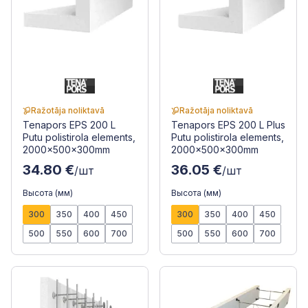
Ražotāja noliktavā
Ražotāja noliktavā
Tenapors EPS 200 L
Tenapors EPS 200 L Plus
Putu polistirola elements,
Putu polistirola elements,
2000x500x300mm
2000x500x300mm
34.80 €
36.05 €
/шт
/шт
Высота (мм)
Высота (мм)
300
350
400
450
300
350
400
450
500
550
600
700
500
550
600
700