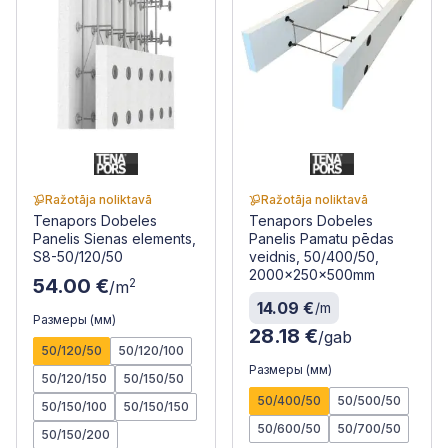
Ražotāja noliktavā
Ražotāja noliktavā
Tenapors Dobeles
Tenapors Dobeles
Panelis Sienas elements,
Panelis Pamatu pēdas
S8-50/120/50
veidnis, 50/400/50,
2000x250x500mm
54.00 €
2
/m
14.09 €
/m
Размеры (мм)
28.18 €
/gab
50/120/50
50/120/100
Размеры (мм)
50/120/150
50/150/50
50/400/50
50/500/50
50/150/100
50/150/150
50/600/50
50/700/50
50/150/200