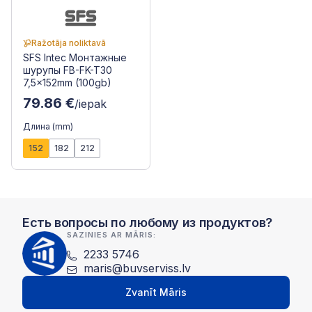
Ražotāja noliktavā
SFS Intec Монтажные
шурупы FB-FK-T30
7,5x152mm (100gb)
79.86 €
/iepak
Длина (mm)
152
182
212
Есть вопросы по любому из продуктов?
SAZINIES AR MĀRIS:
2233 5746
maris@buvserviss.lv
Zvanīt Māris