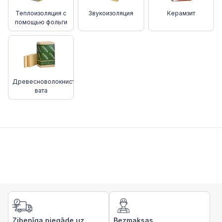
Теплоизоляция с
Звукоизоляция
Керамзит
помощью фольги
Древесноволокнистая
вата
Zibenīga piegāde uz
Bezmaksas