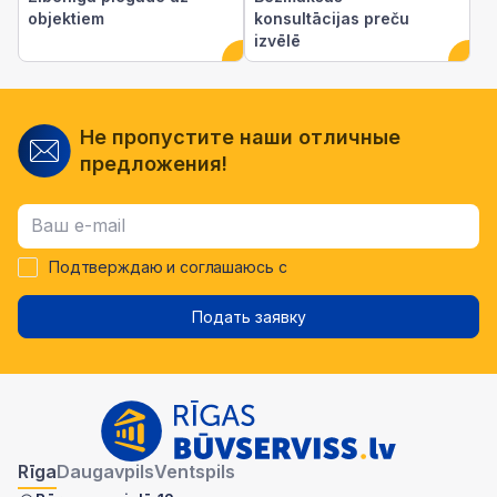
objektiem
konsultācijas preču
izvēlē
Не пропустите наши отличные
предложения!
Подтверждаю и соглашаюсь с
Подать заявку
Rīga
Daugavpils
Ventspils