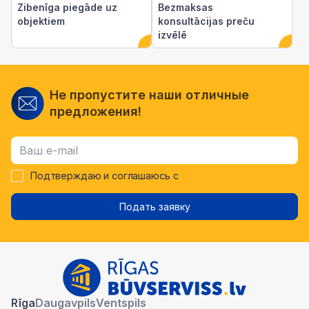
Zibenīga piegāde uz
Bezmaksas
objektiem
konsultācijas preču
izvēlē
Не пропустите наши отличные
предложения!
Подтверждаю и соглашаюсь с
Подать заявку
Rīga
Daugavpils
Ventspils