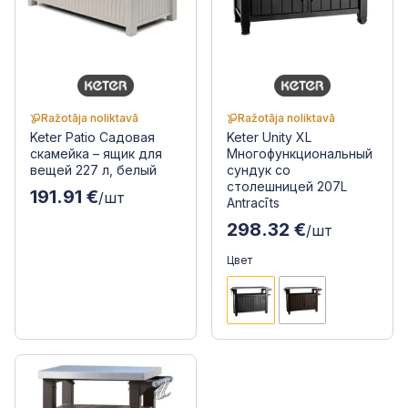
Ražotāja noliktavā
Ražotāja noliktavā
Keter Patio Садовая
Keter Unity XL
скамейка – ящик для
Многофункциональный
вещей 227 л, белый
сундук со
столешницей 207L
191.91 €
/шт
Antracīts
298.32 €
/шт
Цвет