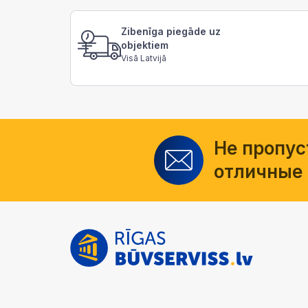
Zibenīga piegāde uz
objektiem
Visā Latvijā
Не пропус
отличные