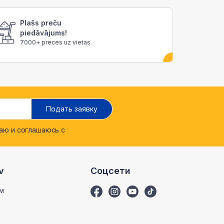
Plašs preču
piedāvājums!
7000+ preces uz vietas
Подать заявку
ю и соглашаюсь с
v
Соцсети
м