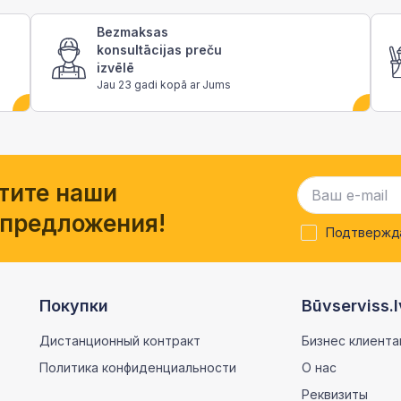
Bezmaksas
konsultācijas preču
izvēlē
Jau 23 gadi kopā ar Jums
тите наши
 предложения!
Подтвержда
Покупки
Būvserviss.l
Дистанционный контракт
Бизнес клиента
Политика конфиденциальности
О нас
Реквизиты