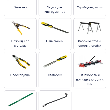
Отвертки
Ящики для
Струбцины, тиски
инструментов
Ножницы по
Напильники
Рабочие столы,
металлу
опоры и стойки
Плоскогубцы
Стамески
Плиткорезы и
принадлежности к
ним