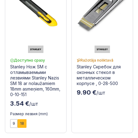
Доступно сразу
Ražotāja noliktavā
Stanley Нож SM с
Stanley Скребок для
отламываемыми
оконных стекол в
лезвиями Stanley Nazis
металлическом
SM 18 ar nolaužamiem
корпусе , 0-28-500
18mm asmeņiem, 160mm,
9.90 €
/шт
0-10-151
3.54 €
/шт
Размер лезвия (mm)
9
18