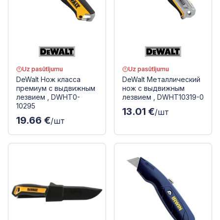
Uz pasūtījumu
Uz pasūtījumu
DeWalt Нож класса
DeWalt Металлический
премиум с выдвижным
нож с выдвижным
лезвием , DWHT0-
лезвием , DWHT10319-0
10295
13.01 €
/шт
19.66 €
/шт