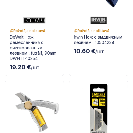
Ražotāja noliktavā
Ražotāja noliktavā
DeWalt Нож
Irwin Нож с выдвижным
ремесленника с
лезвием , 10504238
фиксированным
10.60 €
/шт
лезвием , futrālī, 90mm
DWHT1-10354
19.20 €
/шт