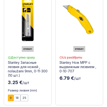
Доступно сразу
Uz pasūtījumu
Stanley Запасные
Stanley Нож MPP с
лезвия для ножей ,
выдвижным лезвием ,
nolaužami 9mm, 0-11-300
0-10-707
(10 шт.)
6.79 €
/шт
3.25 €
/шт
Размер лезвия (mm)
9
18
25