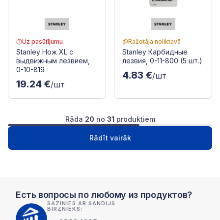
Uz pasūtījumu
Ražotāja noliktavā
Stanley Нож XL с
Stanley Карбидные
выдвижным лезвием,
лезвия, 0-11-800 (5 шт.)
0-10-819
4.83 €
/шт
19.24 €
/шт
Rāda
20
no
31
produktiem
1
2
Следущая
Rādīt vairāk
Есть вопросы по любому из продуктов?
SAZINIES AR SANDIJS
BIRZNIEKS: