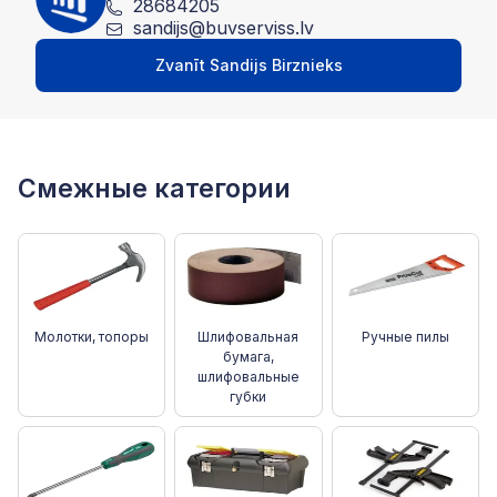
28684205
sandijs@buvserviss.lv
Zvanīt Sandijs Birznieks
Смежные категории
Молотки, топоры
Шлифовальная
Ручные пилы
бумага,
шлифовальные
губки