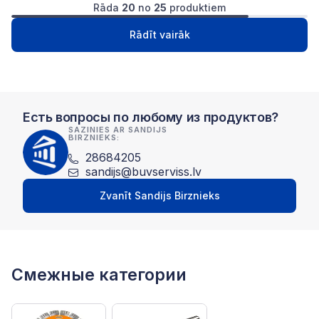
Rāda
20
no
25
produktiem
1
2
Следущая
Rādīt vairāk
Есть вопросы по любому из продуктов?
SAZINIES AR SANDIJS
BIRZNIEKS:
28684205
sandijs@buvserviss.lv
Zvanīt Sandijs Birznieks
Смежные категории