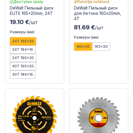
Доступно сразу
Ražotāja noliktavā
DeWalt Пильный диск
DeWalt Пильный диск
ELITE 165x20mm, 24T
для бетона 160x20mm,
4T
19.10 €
/шт
81.69 €
/шт
Размеры (мм)
Размеры (мм)
24T 165x20
160x20
165x20
24T 184x16
24T 190x30
40T 165x20
40T 184x16