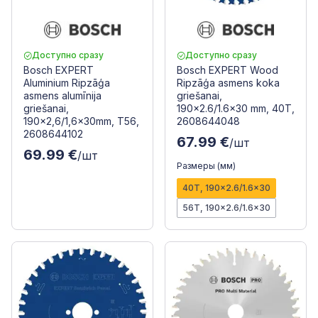
Доступно сразу
Доступно сразу
Bosch EXPERT
Bosch EXPERT Wood
Aluminium Ripzāģa
Ripzāģa asmens koka
asmens alumīnija
griešanai,
griešanai,
190x2.6/1.6x30 mm, 40T,
190x2,6/1,6x30mm, T56,
2608644048
2608644102
67.99 €
/шт
69.99 €
/шт
Размеры (мм)
40T, 190x2.6/1.6x30
56T, 190x2.6/1.6x30