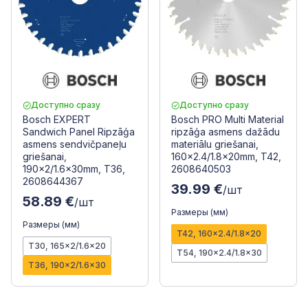
Доступно сразу
Доступно сразу
Bosch EXPERT
Bosch PRO Multi Material
Sandwich Panel Ripzāģa
ripzāģa asmens dažādu
asmens sendvičpaneļu
materiālu griešanai,
griešanai,
160x2.4/1.8x20mm, T42,
190x2/1.6x30mm, T36,
2608640503
2608644367
39.99 €
/шт
58.89 €
/шт
Размеры (мм)
Размеры (мм)
T42, 160x2.4/1.8x20
T30, 165x2/1.6x20
T54, 190x2.4/1.8x30
T36, 190x2/1.6x30