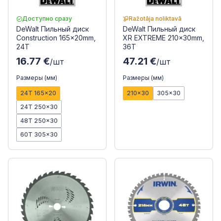
Доступно сразу
Ražotāja noliktavā
DeWalt Пильный диск
DeWalt Пильный диск
Construction 165x20mm,
XR EXTREME 210x30mm,
24T
36T
16.77 €
47.21 €
/шт
/шт
Размеры (мм)
Размеры (мм)
24T 165x20
210x30
305x30
24T 250x30
48T 250x30
60T 305x30