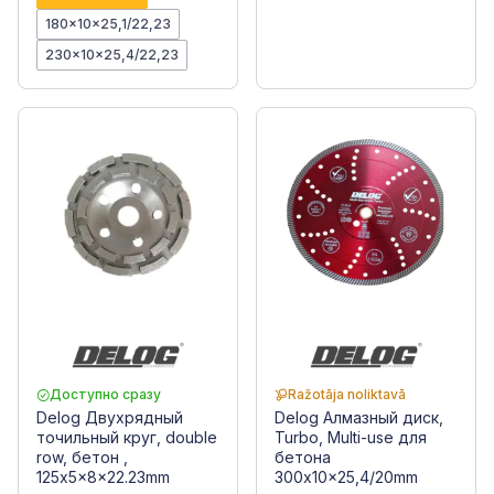
180x10x25,1/22,23
230x10x25,4/22,23
Доступно сразу
Ražotāja noliktavā
Delog Двухрядный
Delog Алмазный диск,
точильный круг, double
Turbo, Multi-use для
row, бетон ,
бетона
125x5x8x22.23mm
300x10x25,4/20mm