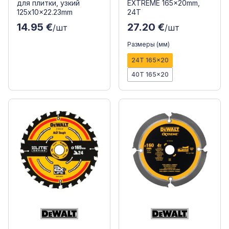
для плитки, узкий
EXTREME 165x20mm,
125x10x22.23mm
24T
14.95 €
27.20 €
/шт
/шт
Размеры (мм)
24T 165x20
40T 165x20