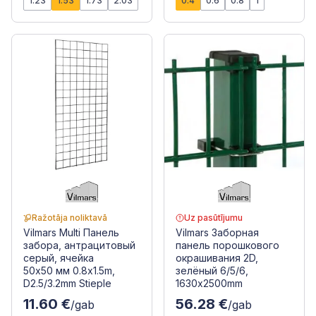
1.23
1.53
1.73
2.03
0.4
0.6
0.8
1
Ražotāja noliktavā
Uz pasūtījumu
Vilmars Multi Панель
Vilmars Заборная
забора, антрацитовый
панель порошкового
серый, ячейка
окрашивания 2D,
50x50 мм 0.8x1.5m,
зелёный 6/5/6,
D2.5/3.2mm Stieple
1630x2500mm
11.60 €
56.28 €
/gab
/gab