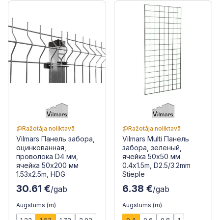
Ražotāja noliktavā
Ražotāja noliktavā
Vilmars Панель забора,
Vilmars Multi Панель
оцинкованная,
забора, зеленый,
проволока D4 мм,
ячейка 50x50 мм
ячейка 50x200 мм
0.4x1.5m, D2.5/3.2mm
1.53x2.5m, HDG
Stieple
30.61 €
6.38 €
/gab
/gab
Augstums (m)
Augstums (m)