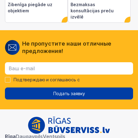
Zibenīga piegāde uz
Bezmaksas
objektiem
konsultācijas preču
izvēlē
Не пропустите наши отличные
предложения!
Подтверждаю и соглашаюсь с
Подать заявку
Rīga
Daugavpils
Ventspils