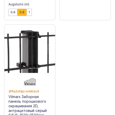
Augstums (m)
0.6
0.8
1
Ražotāja noliktavā
Vilmars Заборная
панель порошкового
окрашивания 2D,
антрацитовый серый