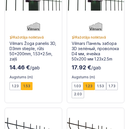
Ražotāja noliktavā
Ražotāja noliktavā
Vilmars Žoga panelis 3D,
Vilmars Панель забора
D3mm stieple, rūts
3D зелёный, проволока
50x200mm, 1.53x2.5m,
D4 мм, ячейка
zaļš
50x200 мм 1.23x2.5m
14.46 €
17.92 €
/gab
/gab
Augstums (m)
Augstums (m)
1.23
1.53
1.03
1.23
1.53
1.73
2.03