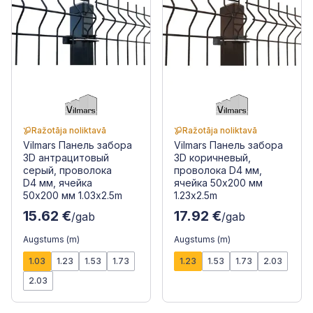
Ražotāja noliktavā
Ražotāja noliktavā
Vilmars Панель забора
Vilmars Панель забора
3D антрацитовый
3D коричневый,
серый, проволока
проволока D4 мм,
D4 мм, ячейка
ячейка 50x200 мм
50x200 мм 1.03x2.5m
1.23x2.5m
15.62 €
17.92 €
/gab
/gab
Augstums (m)
Augstums (m)
1.03
1.23
1.53
1.73
1.23
1.53
1.73
2.03
2.03