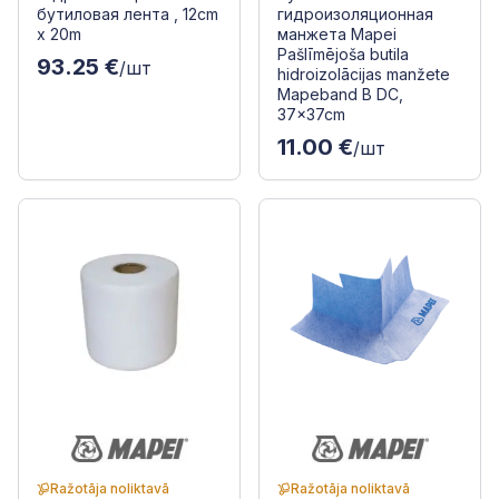
бутиловая лента , 12cm
гидроизоляционная
x 20m
манжета Mapei
Pašlīmējoša butila
93.25 €
/шт
hidroizolācijas manžete
Mapeband B DC,
37x37cm
11.00 €
/шт
Ražotāja noliktavā
Ražotāja noliktavā