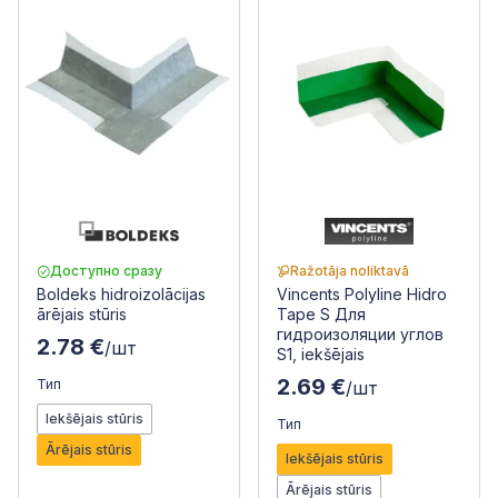
Доступно сразу
Ražotāja noliktavā
Boldeks hidroizolācijas
Vincents Polyline Hidro
ārējais stūris
Tape S Для
гидроизоляции углов
2.78 €
/шт
S1, iekšējais
2.69 €
Тип
/шт
Iekšējais stūris
Тип
Ārējais stūris
Iekšējais stūris
Ārējais stūris