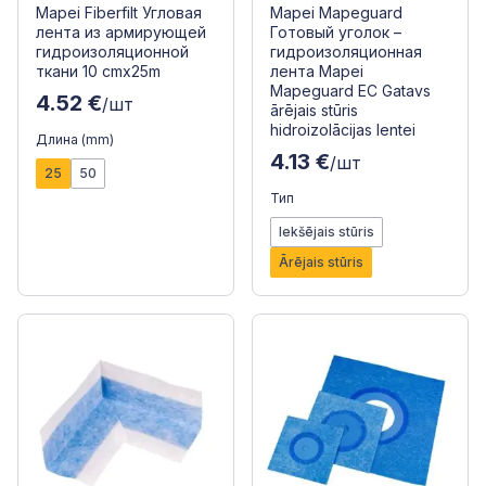
Mapei Fiberfilt Угловая
Mapei Mapeguard
лента из армирующей
Готовый уголок –
гидроизоляционной
гидроизоляционная
ткани 10 cmx25m
лента Mapei
Mapeguard EC Gatavs
4.52 €
/шт
ārējais stūris
hidroizolācijas lentei
Длина (mm)
4.13 €
/шт
25
50
Тип
Iekšējais stūris
Ārējais stūris