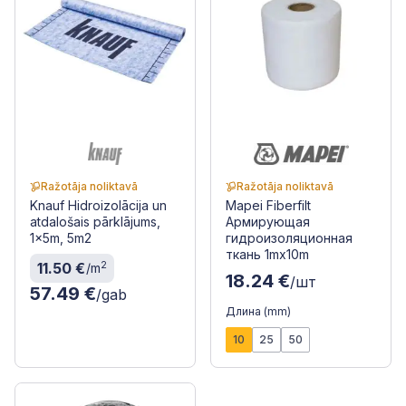
Ražotāja noliktavā
Ražotāja noliktavā
Knauf Hidroizolācija un
Mapei Fiberfilt
atdalošais pārklājums,
Армирующая
1x5m, 5m2
гидроизоляционная
ткань 1mx10m
2
11.50 €
/m
18.24 €
/шт
57.49 €
/gab
Длина (mm)
10
25
50