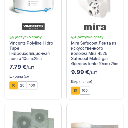
Доступно сразу
Доступно сразу
Vincents Polyline Hidro
Mira Safecoat Лента из
Tape
искусственного
Гидроизоляционная
волокна Mira 4526
лента 10cmx25m
Safecoat Mākslīgās
šķiedras lente 10cmx25m
7.79 €
/шт
9.99 €
/шт
Ширина (см)
Ширина (см)
10
20
100
10
100