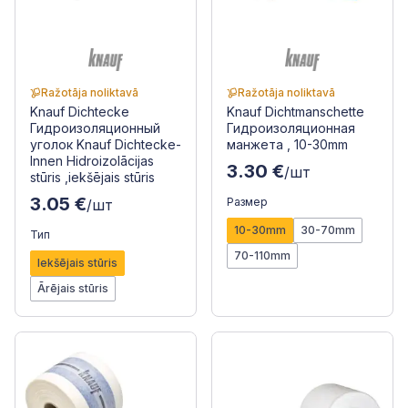
Ražotāja noliktavā
Ražotāja noliktavā
Knauf Dichtecke
Knauf Dichtmanschette
Гидроизоляционный
Гидроизоляционная
уголок Knauf Dichtecke-
манжета , 10-30mm
Innen Hidroizolācijas
3.30 €
/шт
stūris ,iekšējais stūris
3.05 €
Размер
/шт
10-30mm
30-70mm
Тип
70-110mm
Iekšējais stūris
Ārējais stūris