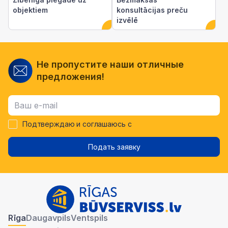
objektiem
konsultācijas preču
izvēlē
Не пропустите наши отличные
предложения!
Подтверждаю и соглашаюсь с
Подать заявку
Rīga
Daugavpils
Ventspils