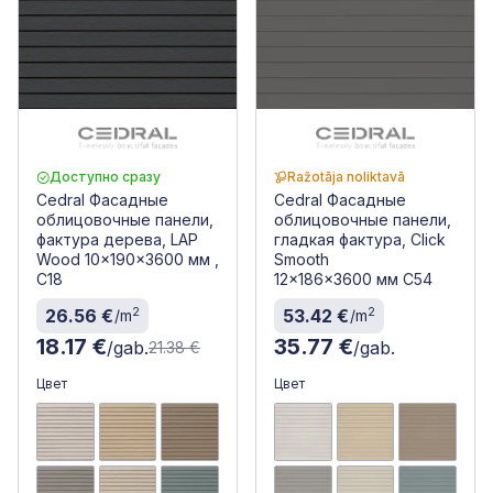
Доступно сразу
Ražotāja noliktavā
Cedral Фасадные
Cedral Фасадные
облицовочные панели,
облицовочные панели,
фактура дерева, LAP
гладкая фактура, Click
Wood 10x190x3600 мм ,
Smooth
C18
12x186x3600 мм C54
2
2
26.56 €
53.42 €
/m
/m
18.17 €
35.77 €
/gab.
/gab.
21.38 €
Цвет
Цвет