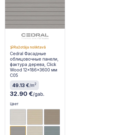
Ražotāja noliktavā
Cedral Фасадные
облицовочные панели,
фактура дерева, Click
Wood 12x186x3600 мм
C05
2
49.13 €
/m
32.90 €
/gab.
Цвет