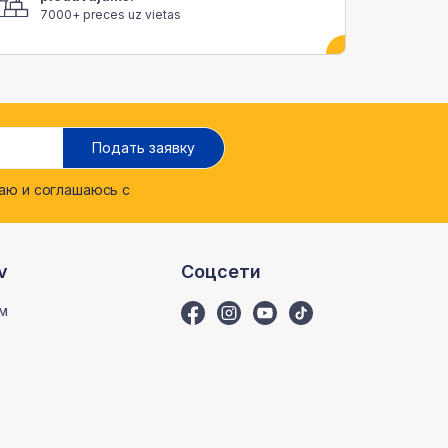
7000+ preces uz vietas
Подать заявку
ю и соглашаюсь с
v
Соцсети
м