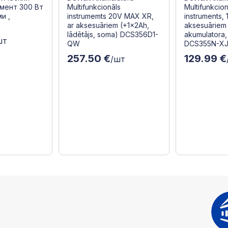
мент 300 Вт
Multifunkcionāls
Multifunkcion
и ,
instrumemts 20V MAX XR,
instruments, 
ar aksesuāriem (+1x2Ah,
aksesuāriem
lādētājs, soma) DCS356D1-
akumulatora,
шт
QW
DCS355N-X
257.50 €
129.99 €
/шт