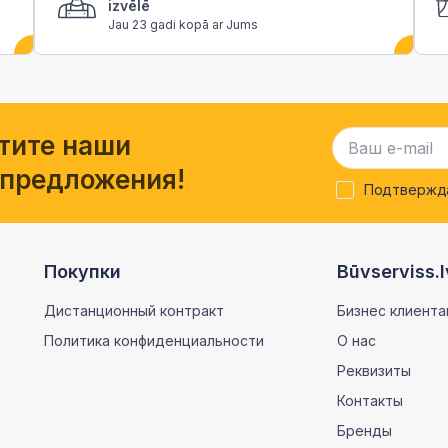
izvēlē
Jau 23 gadi kopā ar Jums
тите наши
 предложения!
Подтвержда
Покупки
Būvserviss.l
Дистанционный контракт
Бизнес клиента
Политика конфиденциальности
О нас
Реквизиты
Контакты
Бренды