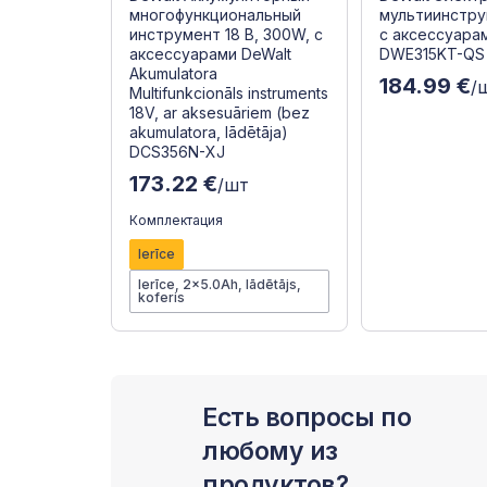
многофункциональный
мультиинстру
инструмент 18 В, 300W, с
с аксессуарам
аксессуарами DeWalt
DWE315KT-QS
Akumulatora
184.99 €
/
Multifunkcionāls instruments
18V, ar aksesuāriem (bez
akumulatora, lādētāja)
DCS356N-XJ
173.22 €
/шт
Комплектация
Ierīce
Ierīce, 2x5.0Ah, lādētājs,
koferis
Есть вопросы по
любому из
продуктов?