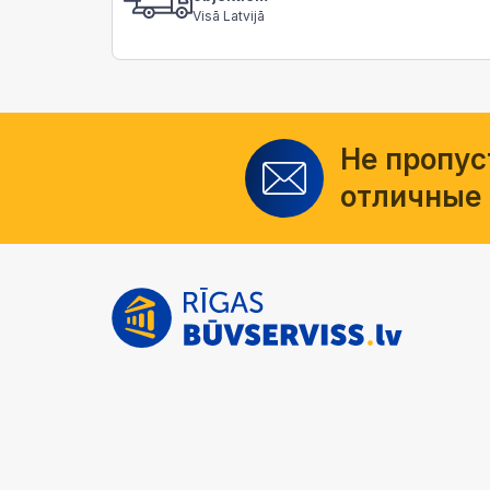
Visā Latvijā
Не пропус
отличные