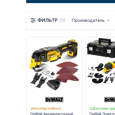
ФИЛЬТР
(0)
Производитель
Ražotāja noliktavā
Доступно сра
DeWalt Аккумуляторный
DeWalt Элект