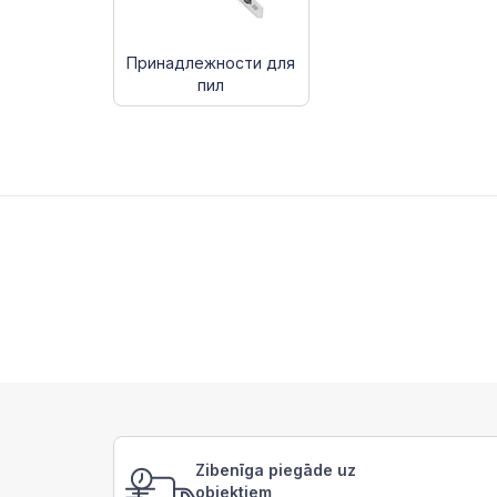
Принадлежности для
пил
Zibenīga piegāde uz
objektiem