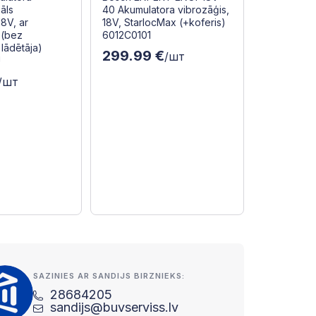
āls
40 Akumulatora vibrozāģis,
18V, ar
18V, StarlocMax (+koferis)
 (bez
6012C0101
 lādētāja)
299.99 €
/шт
J
/шт
SAZINIES AR SANDIJS BIRZNIEKS:
28684205
sandijs@buvserviss.lv