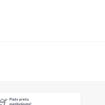
Plašs preču
piedāvājums!