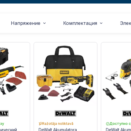
Напряжение
Комплектация
Эле
зу
Ražotāja noliktavā
Доступно с
рический
DeWalt Akumulatora
DeWalt Akum