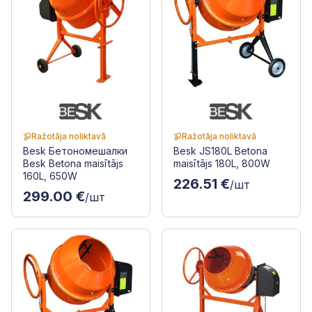
Ražotāja noliktavā
Ražotāja noliktavā
Besk Бетономешалки
Besk JS180L Betona
Besk Betona maisītājs
maisītājs 180L, 800W
160L, 650W
226.51 €
/шт
299.00 €
/шт